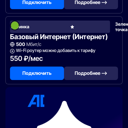
Подключить
Подробнее —>
Зеле
Новинка
точка
Базовый Интернет (Интернет)
500
Мбит/с
Wi-Fi роутер можно добавить к тарифу
550 ₽/мес
Подключить
Подробнее —>