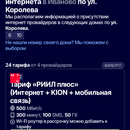
интернета
в Иваново
по ул.
Королева
Мы располагаем информацией о присутствии
интернет провайдеров в следующих домах по
ул.
Королева.
6
10
Не нашли номер своего дома? Мы поможем с
выбором
24 тарифа
от 4 провайдеров
ФИЛЬТР
МТС
Тариф «РИИЛ плюс»
(Интернет + KION + мобильная
связь)
500
Мбит/с
300
минут,
100
SMS,
50
Гб
WI-FI роутер в рассрочку можно добавить к
тарифу