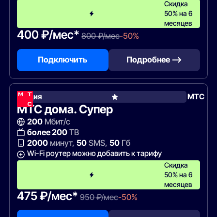
Скидка
50% на 6
месяцев
400 ₽/мес*
800 ₽/мес
-50%
Подключить
Подробнее —>
Акция
МТС
МТС дома. Супер
200
Мбит/с
более 200
ТВ
2000
минут,
50
SMS,
50
Гб
Wi-Fi роутер можно добавить к тарифу
Скидка
50% на 6
месяцев
475 ₽/мес*
950 ₽/мес
-50%