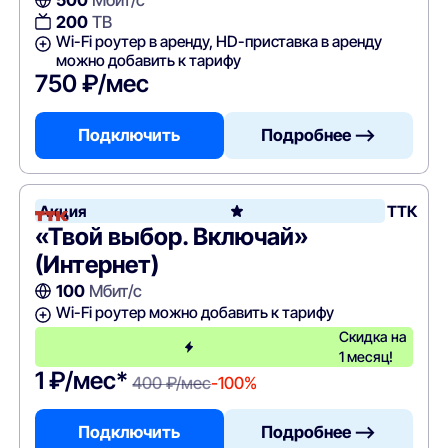
500
Мбит/с
200
ТВ
Wi-Fi роутер в аренду, HD-приставка в аренду
можно добавить к тарифу
750 ₽/мес
Подключить
Подробнее —>
Акция
ТТК
«Твой выбор. Включай»
(Интернет)
100
Мбит/с
Wi-Fi роутер можно добавить к тарифу
Скидка на
1 месяц!
1 ₽/мес*
400 ₽/мес
-100%
Подключить
Подробнее —>