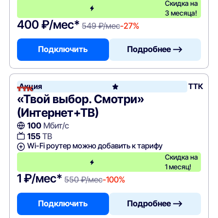
Скидка на
3 месяца!
400 ₽/мес*
549 ₽/мес
-27%
Подключить
Подробнее —>
Акция
ТТК
«Твой выбор. Смотри»
(Интернет+ТВ)
100
Мбит/с
155
ТВ
Wi-Fi роутер можно добавить к тарифу
Скидка на
1 месяц!
1 ₽/мес*
550 ₽/мес
-100%
Подключить
Подробнее —>