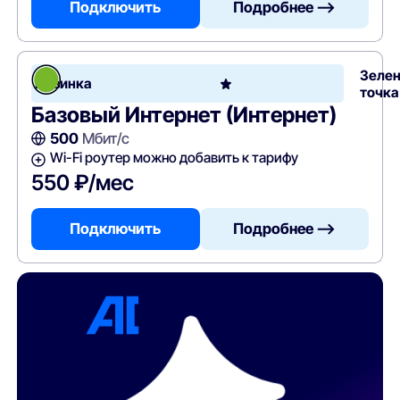
Подключить
Подробнее —>
Зеле
Новинка
точка
Базовый Интернет (Интернет)
500
Мбит/с
Wi-Fi роутер можно добавить к тарифу
550 ₽/мес
Подключить
Подробнее —>