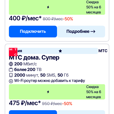
Скидка
50% на 6
месяцев
400 ₽/мес*
800 ₽/мес
-50%
Подключить
Подробнее —>
Акция
МТС
МТС дома. Супер
200
Мбит/с
более 200
ТВ
2000
минут,
50
SMS,
50
Гб
Wi-Fi роутер можно добавить к тарифу
Скидка
50% на 6
месяцев
475 ₽/мес*
950 ₽/мес
-50%