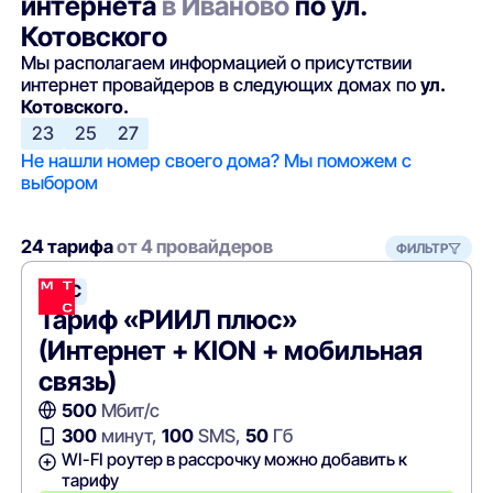
интернета
в Иваново
по ул.
Котовского
Мы располагаем информацией о присутствии
интернет провайдеров в следующих домах по
ул.
Котовского.
23
25
27
Не нашли номер своего дома? Мы поможем с
выбором
24 тарифа
от 4 провайдеров
ФИЛЬТР
МТС
Тариф «РИИЛ плюс»
(Интернет + KION + мобильная
связь)
500
Мбит/с
300
минут,
100
SMS,
50
Гб
WI-FI роутер в рассрочку можно добавить к
тарифу