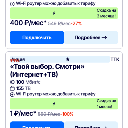
Wi-Fi роутер можно добавить к тарифу
Скидка на
3 месяца!
400 ₽/мес*
549 ₽/мес
-27%
Подключить
Подробнее —>
Акция
ТТК
«Твой выбор. Смотри»
(Интернет+ТВ)
100
Мбит/с
155
ТВ
Wi-Fi роутер можно добавить к тарифу
Скидка на
1 месяц!
1 ₽/мес*
550 ₽/мес
-100%
Подключить
Подробнее —>