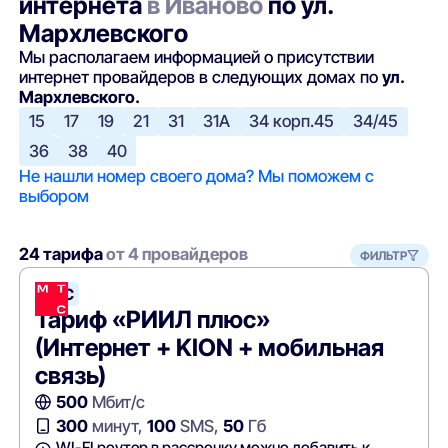
интернета
в Иваново
по ул.
Мархлевского
Мы располагаем информацией о присутствии
интернет провайдеров в следующих домах по
ул.
Мархлевского.
15
17
19
21
31
31А
34 корп.45
34/45
36
38
40
Не нашли номер своего дома? Мы поможем с
выбором
24 тарифа
от 4 провайдеров
ФИЛЬТР
МТС
Тариф «РИИЛ плюс»
(Интернет + KION + мобильная
связь)
500
Мбит/с
300
минут,
100
SMS,
50
Гб
WI-FI роутер в рассрочку можно добавить к