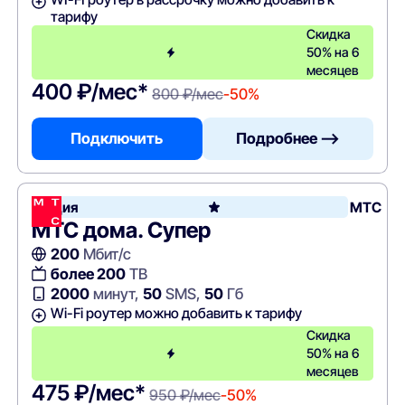
тарифу
Скидка
50% на 6
месяцев
400 ₽/мес*
800 ₽/мес
-50%
Подключить
Подробнее —>
Акция
МТС
МТС дома. Супер
200
Мбит/с
более 200
ТВ
2000
минут,
50
SMS,
50
Гб
Wi-Fi роутер можно добавить к тарифу
Скидка
50% на 6
месяцев
475 ₽/мес*
950 ₽/мес
-50%