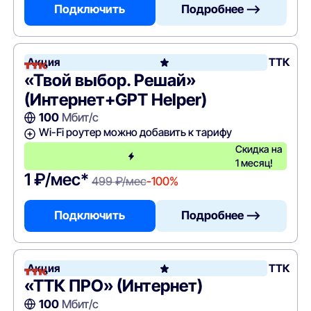
Подключить
Подробнее —>
Акция
ТТК
«Твой выбор. Решай»
(Интернет+GPT Helper)
100
Мбит/с
Wi-Fi роутер можно добавить к тарифу
Скидка на
1 месяц!
1 ₽/мес*
499 ₽/мес
-100%
Подключить
Подробнее —>
Акция
ТТК
«ТТК ПРО» (Интернет)
100
Мбит/с