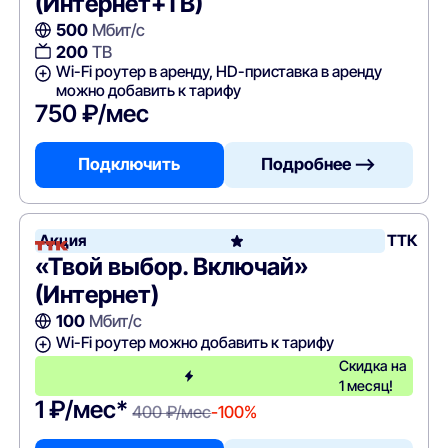
(Интернет+ТВ)
500
Мбит/с
200
ТВ
Wi-Fi роутер в аренду, HD-приставка в аренду
можно добавить к тарифу
750 ₽/мес
Подключить
Подробнее —>
Акция
ТТК
«Твой выбор. Включай»
(Интернет)
100
Мбит/с
Wi-Fi роутер можно добавить к тарифу
Скидка на
1 месяц!
1 ₽/мес*
400 ₽/мес
-100%