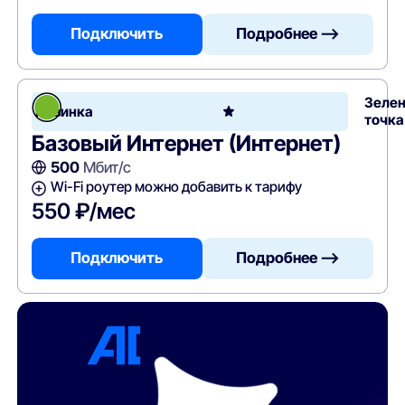
Подключить
Подробнее —>
Зеле
Новинка
точка
Базовый Интернет (Интернет)
500
Мбит/с
Wi-Fi роутер можно добавить к тарифу
550 ₽/мес
Подключить
Подробнее —>