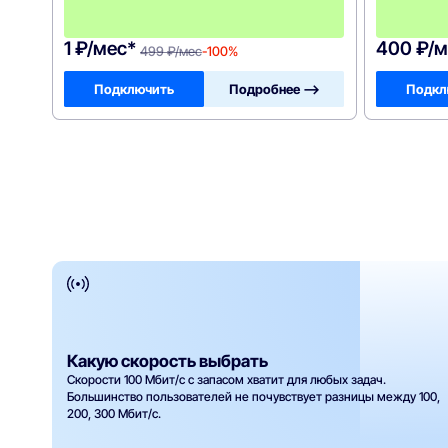
ц
!
1 ₽/мес*
400 ₽/м
499 ₽/мес
-100%
Подключить
Подробнее —>
Подкл
Какую скорость выбрать
Скорости 100 Мбит/с с запасом хватит для любых задач.
Большинство пользователей не почувствует разницы между 100,
200, 300 Мбит/с.