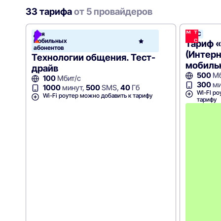
33 тарифа
от 5 провайдеров
Для
МТС
мобильных
Р
Тариф 
абонентов
(Интерн
Технологии общения. Тест-
мобильн
драйв
500
Мб
100
Мбит/с
300
ми
1000
минут,
500
SMS,
40
Гб
WI-FI ро
Wi-Fi роутер можно добавить к тарифу
тарифу