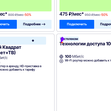
ц
е
в
ес*
475 ₽/мес*
800 ₽/мес
-50%
950 ₽/мес
-50%
ючить
Подробнее —>
Подключить
Подро
ная
Ростелеком
Зеленая
а
точка
Технологии доступа 1
й Квадрат
нет+ТВ)
100
Мбит/с
ит/с
Wi-Fi роутер можно добавить к 
В
утер в аренду, HD-приставка в
можно добавить к тарифу