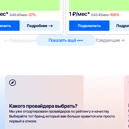
а
!
ес*
1 ₽/мес*
549 ₽/мес
-27%
550 ₽/мес
-100%
ючить
Подробнее —>
Подключить
Подро
← Предыдущие
Показать ещё •••
Следующие →
Какого провайдера выбрать?
Мы уже отсортировали провайдеров по рейтингу и качеству.
Выбирайте тот бренд который вам больше нравится или просто
первый в списке.