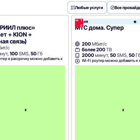
Любые услуги
Все провай
Акция
остелеком
«РИИЛ плюс»
МТС дома. Супер
ет + KION +
ая связь)
200
Мбит/с
ит/с
более 200
ТВ
нут,
100
SMS,
50
Гб
2000
минут,
50
SMS,
50
Г
утер в рассрочку можно добавить к
Wi-Fi роутер можно добавить к 
С
к
и
д
к
а
5
0
%
н
а
6
м
е
с
я