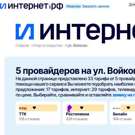
Поиск по адресу
Для квартиры
Для
Иваново
Заказать звонок
Главная
Карта покрытия
ул. Войкова
5 провайдеров на ул. Войко
На данной странице представлено 33 тарифа от 5 прова
помощи нашего сервиса Вы можете подобрать наиболее 
предложения: 17 тарифов, интернет: 29 тарифов, телевиде
по цене. Выбирайте, сравнивайте и оставляйте
заявку на
4.2
3.8
ТТК
Ростелеком
Билайн
128 отзывов
329 отзывов
104 отзыва