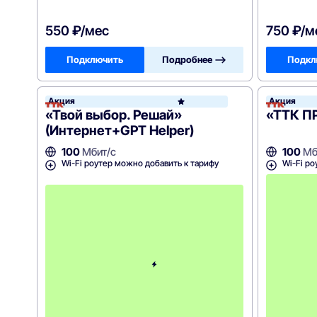
550 ₽/мес
750 ₽/м
Подключить
Подробнее —>
Подкл
Акция
Акция
ТТК
«Твой выбор. Решай»
«ТТК ПР
(Интернет+GPT Helper)
100
Мбит/с
100
Мб
Wi-Fi роутер можно добавить к тарифу
Wi-Fi ро
С
к
и
д
к
а
н
а
1
м
е
с
я