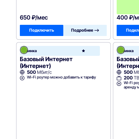
650 ₽/мес
400 ₽/м
Подключить
Подробнее —>
Подкл
Зеле
Новинка
Новинка
точк
Базовый Интернет
Базовы
(Интернет)
(Интер
500
Мбит/с
500
Мб
Wi-Fi роутер можно добавить к тарифу
200
Т
Wi-Fi ро
аренду 