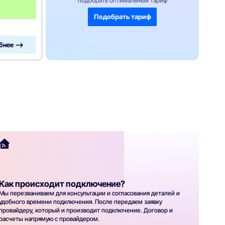
подобрать оптимальный тариф
ц
!
Подобрать тариф
бнее —>
Как происходит подключение?
Мы перезваниваем для консультации и согласования деталей и
удобного времени подключения. После передаем заявку
провайдеру, который и производит подключение. Договор и
расчеты напрямую с провайдером.