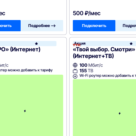
ес
500 ₽/мес
ючить
Подробнее —>
Подключить
Подро
Акция
ТТК
О» (Интернет)
«Твой выбор. Смотри»
(Интернет+ТВ)
ит/с
100
Мбит/с
утер можно добавить к тарифу
155
ТВ
Wi-Fi роутер можно добавить к 
С
к
и
д
к
а
н
а
3
м
е
с
я
ц