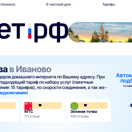
 бизнеса
В частный дом
Тарифы
ва
в Иваново
Авто
йдеров домашнего интернета по Вашему адресу. При
под
подходящий тариф по набору услуг (пакетные
ТОЧНЫЙ
ние: 15 тарифов), по скорости соединения, а так же -
 подключение
!
4.4
4.1
4
МТС
Зеленая точка
171 отзыв
134 отзыва