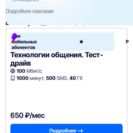
Подробное описание
Вам могут подойти
эти тарифы
Для
мобильных
Ро
абонентов
Технологии общения. Тест-
драйв
100
Мбит/с
1000
минут,
500
SMS,
40
Гб
650 ₽/мес
Подробнее —>