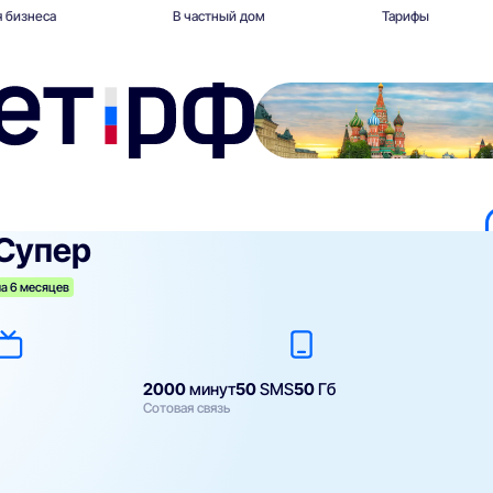
 бизнеса
В частный дом
Тарифы
 Супер
а 6 месяцев
2000
минут
50
SMS
50
Гб
Сотовая связь