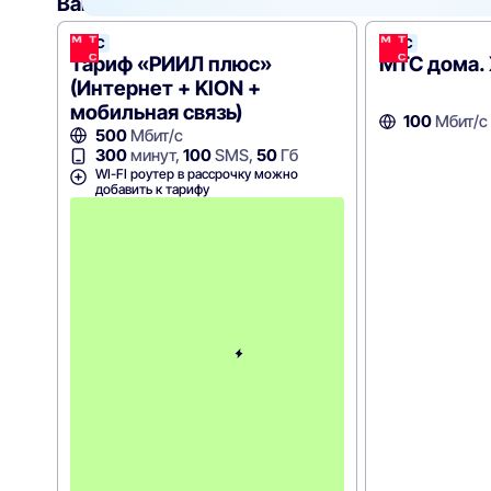
Вам могут подойти
эти тарифы
МТС
МТС
Тариф «РИИЛ плюс»
МТС дома.
(Интернет + KION +
мобильная связь)
100
Мбит/с
500
Мбит/с
300
минут,
100
SMS,
50
Гб
WI-FI роутер в рассрочку можно
добавить к тарифу
С
к
и
д
к
а
5
0
%
н
а
6
м
е
с
я
ц
е