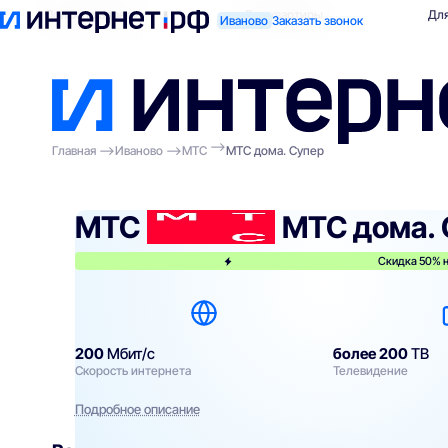
Поиск по адресу
Для квартиры
Для
Иваново
Заказать звонок
Главная
Иваново
МТС
МТС дома. Супер
МТС
МТС дома.
Скидка 50% н
200
Мбит/с
более 200
ТВ
Скорость интернета
Телевидение
Подробное описание