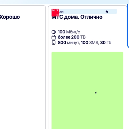
Акция
 Хорошо
МТС дома. Отлично
100
Мбит/с
более 200
ТВ
800
минут,
100
SMS,
30
Гб