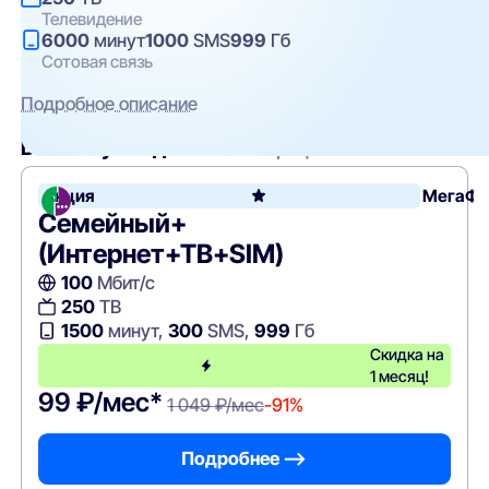
Телевидение
6000
минут
1000
SMS
999
Гб
Сотовая связь
Подробное описание
Вам могут подойти
эти тарифы
Акция
МегаФо
Семейный+
(Интернет+ТВ+SIM)
100
Мбит/с
250
ТВ
1500
минут,
300
SMS,
999
Гб
Скидка на
1 месяц!
99 ₽/мес*
1 049 ₽/мес
-91%
Подробнее —>