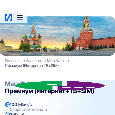
Иваново
Главная
Иваново
МегаФон
Премиум (Интернет+ТВ+SIM)
МегаФон
Премиум (Интернет+ТВ+SIM)
100
Мбит/с
Скорость интернета
250
ТВ