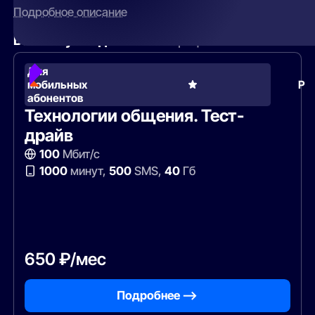
Подробное описание
Вам могут подойти
эти тарифы
Для
мобильных
Ро
абонентов
Технологии общения. Тест-
драйв
100
Мбит/с
1000
минут,
500
SMS,
40
Гб
650 ₽/мес
Подробнее —>