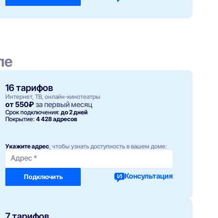
ле
16 тарифов
Интернет, ТВ, онлайн-кинотеатры
от 550₽
за первый месяц
Срок подключения:
до 2 дней
Покрытие:
4 428 адресов
с
800 Мбит/с
 + ТВ (Интернет + ТВ
Гига 800
rface)
1200 ₽ / мес
Укажите адрес
, чтобы узнать доступность в вашем доме:
1300 ₽/мес
Адрес *
Подключить
Подробнее
Подключить
Консультация
Подключить
7 тарифов