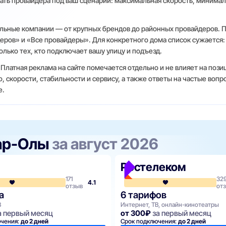
ать провайдера под ваш сценарий: максимальная скорость, минимал
льные компании — от крупных брендов до районных провайдеров. 
еров» и «Все провайдеры». Для конкретного дома список сужается:
олько тех, кто подключает вашу улицу и подъезд.
 Платная реклама на сайте помечается отдельно и не влияет на поз
 скорости, стабильности и сервису, а также ответы на частые вопр
е.
ар-Олы
за август 2026
Ростелеком
171
32
4.1
отзыв
от
а
6 тарифов
В
Интернет, ТВ, онлайн-кинотеатры
а первый месяц
от 300₽
за первый месяц
ючения:
до 2 дней
Срок подключения:
до 2 дней