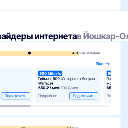
те к разделу подключения
и контактные данные
рез предложенные способы
вайдеры интернета
в Йошкар-О
едлагает платное телевидение и цифровые сервисы,
интернет.Какие виды контента доступны?Доступна
иотекой фильмов и сериалов.Где найти дополнительную
м сайте проекта и через сервис ИнтернетРФ.
4.3
166 отзывов
Все —>
900 Мбит/с
900 Мбит/
Гейминг 900 (Интернет + бонусы
Гейминг 900
Warface)
+ бонусы Wa
650 ₽ / мес
1300 ₽/мес
650 ₽ / мес
Подключить
Подробнее
Подключить
Подробнее