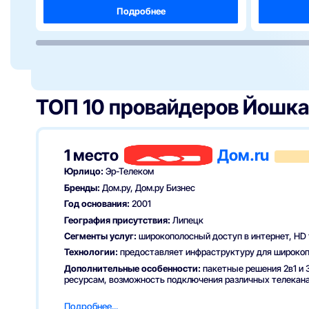
Подробнее
ТОП 10 провайдеров
Йошка
1 место
Дом.ru
Юрлицо:
Эр-Телеком
Бренды:
Дом.ру, Дом.ру Бизнес
Год основания:
2001
География присутствия:
Липецк
Сегменты услуг:
широкополосный доступ в интернет, HD 
Технологии:
предоставляет инфраструктуру для широкоп
Дополнительные особенности:
пакетные решения 2в1 и 
ресурсам, возможность подключения различных телекана
О провайдере
Подробнее...