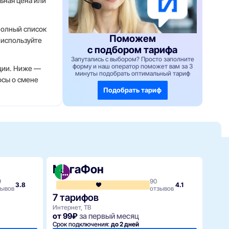
ьная цена или
Полный список
Поможем
 используйте
с подбором тарифа
Запутались с выбором? Просто заполните
форму и наш оператор поможет вам за 3
иции. Ниже —
минуты подобрать оптимальный тариф
осы о смене
Подобрать тариф
МегаФон
Тр
9
90
Нет 
3.8
4.1
зывов
отзывов
4 т
7 тарифов
ТВ, И
Интернет, ТВ
от 99₽
за первый месяц
от 
Срок подключения:
до 2 дней
Срок 