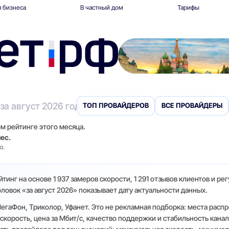
 бизнеса
В частный дом
Тарифы
за август 2026 года
ТОП ПРОВАЙДЕРОВ
ВСЕ ПРОВАЙДЕРЫ
м рейтинге этого месяца.
ес.
ю.
тинг на основе 1 937 замеров скорости, 1 291 отзывов клиентов и ре
овок «за август 2026» показывает дату актуальности данных.
МегаФон, Триколор, Уфанет. Это не рекламная подборка: места расп
корость, цена за Мбит/с, качество поддержки и стабильность канал