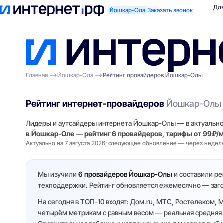
Поиск по адресу
Для квартиры
Для
Йошкар-Ола
Заказать звонок
Главная
Йошкар-Ола
Рейтинг провайдеров Йошкар-Олы
Рейтинг интернет-провайдеров
Йошкар-Олы
Лидеры и аутсайдеры интернета Йошкар-Олы — в актуально
в Йошкар-Оле — рейтинг 6 провайдеров, тарифы от 99₽/м
Актуально на 7 августа 2026; следующее обновление — через недел
Мы изучили
6 провайдеров Йошкар-Олы
и составили рей
техподдержки. Рейтинг обновляется ежемесячно — загол
На сегодня в ТОП-10 входят: Дом.ru, МТС, Ростелеком, 
четырём метрикам с равным весом — реальная средняя с