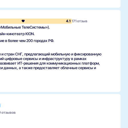
оторый объединяет частные и корпоративные клиенты в
и фиксированной связи. По данным отраслевых рейтингов,
ередине десятилетия, подтверждая позицию в сегментах
4.1
171 отзыв
 расширять набор телеканалов в зависимости от
«Мобильные ТелеСистемы»).
ию интернет-услуг с телевидением. Присутствие Dom.ru в
айн‑кинотеатр KION.
обство подключения.
ие в более чем 200 городах РФ.
 и стран СНГ, предлагающий мобильную и фиксированную
ющий цифровые сервисы и инфраструктуру в рамках
 развивает ИТ‑решения для коммуникационных платформ,
получите консультацию
ки данных, а также предоставляет облачные сервисы и
р
рудование
рвис и оставить заявку
м
ор
9 отзывов
ть
ь Dom.ru.