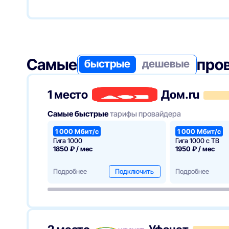
В разделе ИнтернетРФ найдите Триколор и перейди
Оформите заявку на подключение, укажите адрес 
Получите подтверждение и активируйте доступ че
FAQ
Самые
про
Какова основная специализация провайдера?Триколор пр
быстрые
дешевые
включая онлайн-кинотеатр, с доступом через спутник и 
телевизионная сеть и онлайн-кинотеатр с обширной библ
информацию?Больше деталей можно узнать на официально
1 место
Дом.ru
Самые быстрые
тарифы провайдера
1 000 Мбит/с
1 000 Мбит/с
Гига 1000
Гига 1000 с ТВ
1850 ₽ / мес
1950 ₽ / мес
Подробнее
Подключить
Подробнее