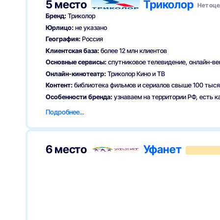
5 место
Триколор
Нет оц
Бренд:
Триколор
Юрлицо:
не указано
География:
Россия
Клиентская база:
более 12 млн клиентов
Основные сервисы:
спутниковое телевидение, онлайн-ве
Онлайн-кинотеатр:
Триколор Кино и ТВ
Контент:
библиотека фильмов и сериалов свыше 100 тыся
Особенности бренда:
узнаваем на территории РФ, есть 
О провайдере
Подробнее...
Триколор — один из заметных операторов платного телев
так и доступ к контенту через интернет. Бренд известен 
собственный каталог продукции.
6 место
Уфанет
Сервис «Триколор Кино и ТВ» расширяет возможности про
на разных устройствах.
Технологическая основа включает спутниковое вещание и
обеспечивает гибкость выбора формата просмотра.
Услуги
Как подключиться