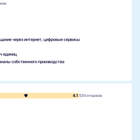
енок
щание через интернет, цифровые сервисы
ч единиц
каналы собственного производства
идения в России, предлагающий как спутниковое вещание,
в стране и имеет широкую линейку каналов, а также
4.1
535 отзывов
смотра за счет онлайн-библиотеки и контента, доступного
 потоковую передачу через сеть интернет, что