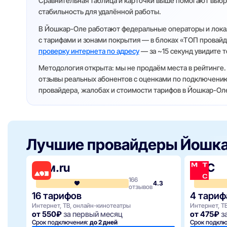
Сравнительная таблица и карточки выше помогают выбр
стабильность для удалённой работы.
В Йошкар-Оле работают федеральные операторы и лока
с тарифами и зонами покрытия — в блоках «ТОП провайд
проверку интернета по адресу
— за ~15 секунд увидите т
Методология открыта: мы не продаём места в рейтинге.
отзывы реальных абонентов с оценками по подключению,
провайдера, жалобах и стоимости тарифов в Йошкар-Ол
Лучшие провайдеры Йошк
Дом.ru
МТС
166
4.3
отзывов
16 тарифов
4 тариф
Интернет, ТВ, онлайн-кинотеатры
Интернет, Т
от 550₽
за первый месяц
от 475₽
з
Срок подключения:
до 2 дней
Срок подкл