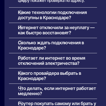
цифру покажет проверка по адресу.
Какие технологии подключения
доступны в Краснодаре?
От классической витой пары до
Интернет отключили за неуплату —
гигабитной оптики. Каких провайдеров и
как быстро восстановят?
технологии поддерживает ваш дом —
покажет проверка адреса.
Ничего страшного: интернет заблокируют
Сколько ждать подключения в
до оплаты, но номер договора и настройки
Краснодаре?
сохранятся. После оплаты всё вернётся
автоматически.
Крупные провайдеры Краснодара
Работает ли интернет во время
подключают за 1–2 дня, локальные — по
отключений электричества?
загрузке монтажников. Срок уточняется
при оформлении заявки.
У оптики GPON узлы питаются из сети
Какого провайдера выбрать в
провайдера и резервируются
Краснодаре?
аккумуляторами, так что после
восстановления света интернет
Начните с адреса: у каждого дома
Что делать, если интернет работает
поднимется сам.
Краснодара свой набор провайдеров.
медленно?
Затем сравните цену, реальную скорость
и качество поддержки — эти данные уже
Медленный интернет вечером — признак
Роутер покупать самому или брать у
собраны в нашем рейтинге.
перегруженной сети провайдера. В нашем