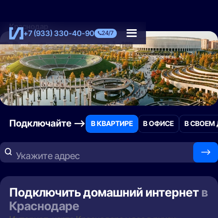
Краснодар
+7 (933) 330-40-90
24/7
Подключайте —>
В КВАРТИРЕ
В ОФИСЕ
В СВОЕМ
—>
Укажите адрес
Подключить домашний интернет
в
Краснодаре