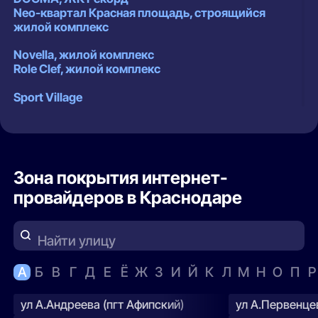
Neo-квартал Красная площадь, строящийся
жилой комплекс
Novella, жилой комплекс
Role Clef, жилой комплекс
Sport Village
The Grand Palace, апарт-отель
Ural, жилой комплекс
Альфа, жилой комплекс
Зона покрытия интернет-
Альфа, строящиеся объекты
провайдеров в Краснодаре
АльфаСтройИнвест, жилой комплекс Арбатский
АльфаСтройИнвест, жилой комплекс Россинский
Парк
Найти улицу
Архитектор, жилой квартал
А
Б
В
Г
Д
Е
Ё
Ж
З
И
Й
К
Л
М
Н
О
П
Р
Бауинвест, жилой комплекс
БАУИНВЕСТ, жилой комплекс Бауинвест
ул А.Андреева (пгт Афипский)
ул А.Первенцев