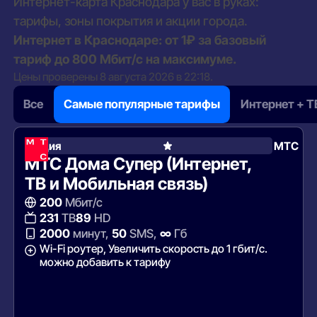
Интернет-карта Краснодара у вас в руках:
тарифы, зоны покрытия и акции города.
Интернет в Краснодаре: от 1₽ за базовый
тариф до 800 Мбит/с на максимуме.
Цены проверены 8 августа 2026 в 22:18.
Все
Самые популярные тарифы
Интернет + Т
Акция
МТС
МТС Дома Супер (Интернет,
ТВ и Мобильная связь)
200
Мбит/с
231
ТВ
89
HD
2000
минут,
50
SMS,
∞
Гб
Wi-Fi роутер, Увеличить скорость до 1 гбит/с.
можно добавить к тарифу