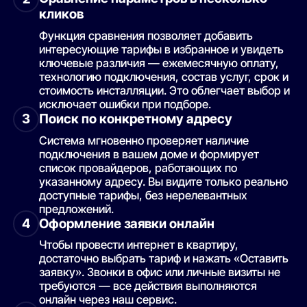
Мелодия, жилой комплекс
кликов
Функция сравнения позволяет добавить
Мозаика, жилой комплекс
интересующие тарифы в избранное и увидеть
Небо, жилой комплекс
ключевые различия — ежемесячную оплату,
технологию подключения, состав услуг, срок и
Неометрия, ЖК Южане
стоимость инсталляции. Это облегчает выбор и
НефтеСтройИндустрия-Юг, ЖК Облака
исключает ошибки при подборе.
Новые сезоны, строящийся жилой комплекс
Поиск по конкретному адресу
3
Олимпийский, строящийся жилой комплекс
Система мгновенно проверяет наличие
подключения в вашем доме и формирует
Отражение, жилой комплекс
список провайдеров, работающих по
Перемена, жилой комплекс
указанному адресу. Вы видите только реально
доступные тарифы, без нерелевантных
Радонеж, жилой комплекс
предложений.
Светлоград, жилой комплекс
Оформление заявки онлайн
4
Семья, жилой комплекс Светлоград
Чтобы провести интернет в квартиру,
Сердце, жилой комплекс
достаточно выбрать тариф и нажать «Оставить
заявку». Звонки в офис или личные визиты не
Ск Квартал, строящийся жилой комплекс
требуются — все действия выполняются
Сказка Град, строящийся жилой комплекс
онлайн через наш сервис.