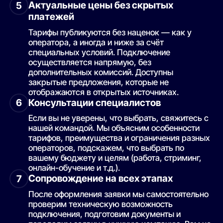
Актуальные цены без скрытых
5
Славянка, жилой комплекс
платежей
Смородина, жилой комплекс
Тарифы публикуются без наценок — как у
Сограт, жилой комплекс
оператора, а иногда и ниже за счёт
Спортивный Парк, жилой комплекс
специальных условий. Подключение
осуществляется напрямую, без
ССК, ЖК Дом на Московской
дополнительных комиссий. Доступны
ССК, ЖК Открытие
закрытые предложения, которые не
отображаются в открытых источниках.
ССК, ЖК Ракурс
Консультации специалистов
6
ССК, ЖК Свобода
Если вы не уверены, что выбрать, свяжитесь с
ССК, строящиеся объекты
нашей командой. Мы объясним особенности
Титаны, жилой комплекс
тарифов, преимущества и ограничения разных
операторов, подскажем, что выбрать по
Фонтаны, жилой квартал
вашему бюджету и целям (работа, стриминг,
Фонтаны, строящийся жилой комплекс
онлайн-обучение и т.д.).
Сопровождение на всех этапах
7
Хорошая погода, жилой комплекс
После оформления заявки мы самостоятельно
Центральный, жилой комплекс
проверим техническую возможность
подключения, подготовим документы и
Черноморская финансовая компания, строящиеся