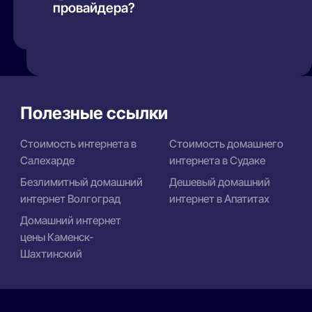
провайдера?
рейтинге Краснодара стабильность —
отдельная метрика: посмотрите, как ведёт
Оба варианта рабочие: провайдеры дают
себя ваш провайдер.
роутер в аренду (50–150₽/мес) или в
подарок по акции. Свой роутер выгоднее
на дистанции и обычно мощнее.
Полезные ссылки
Стоимость интернета в
Стоимость домашнего
Салехарде
интернета в Судаке
Безлимитный домашний
Дешевый домашний
интернет Волгоград
интернет в Апатитах
Домашний интернет
цены Каменск-
Шахтинский