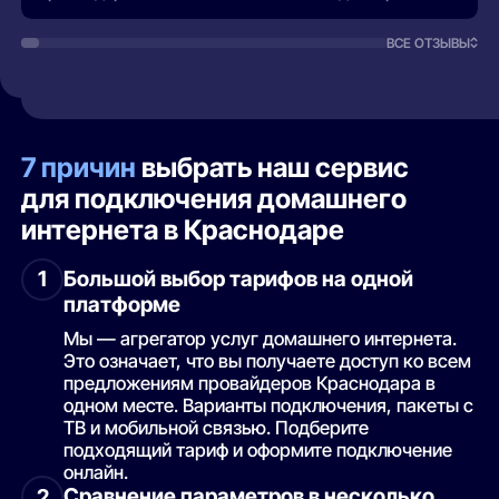
Гулливер, жилой комплекс
ВСЕ ОТЗЫВЫ
Дарстрой, ЖК Грани
Дарстрой, ЖК Лето
Дарстрой, ЖК На высоте
7 причин
выбрать наш сервис
Дом в центре, жилой комплекс
Дом у озера, жилой комплекс
для подключения домашнего
интернета в Краснодаре
Достояние, жилой комплекс
Друзья, строящаяся парковка жилого комплекса
Большой выбор тарифов на одной
1
Дыхание, жилой комплекс
платформе
Европейский жилой комплекс
Мы — агрегатор услуг домашнего интернета.
ЖК Свобода, строящиеся объекты
Это означает, что вы получаете доступ ко всем
Зеленодар, жилой комплекс
предложениям провайдеров Краснодара в
одном месте. Варианты подключения, пакеты с
Зелёный театр, жилой комплекс
ТВ и мобильной связью. Подберите
Кубанский, жилой комплекс
подходящий тариф и оформите подключение
онлайн.
Лучший, жилой квартал
Сравнение параметров в несколько
2