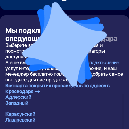
Мы подключаем интернет в
следующих районах
Краснодара
Выберите ваш район, улицу и номер дома и
посмотрите, какие провайдеры и операторы
доступны по вашему адресу.
А еще вы можете
оставить заявку на подключение
услуг интернета, телевидения и телефонии, и наш
менеджер бесплатно поможет вам подобрать самое
выгодное для вас предложение.
Вся карта покрытия провайдеров по адресу в
Краснодаре —>
Адлерский
Западный
Карасунский
Лазаревский