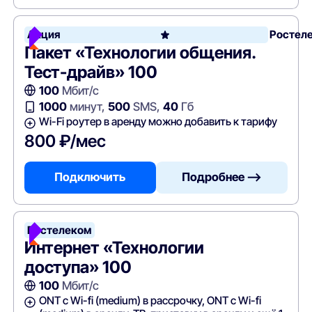
Акция
Ростел
Пакет «Технологии общения.
Тест-драйв» 100
100
Мбит/с
1000
минут,
500
SMS,
40
Гб
Wi-Fi роутер в аренду можно добавить к тарифу
800 ₽/мес
Подключить
Подробнее —>
Ростелеком
Интернет «Технологии
доступа» 100
100
Мбит/с
ONT c Wi-fi (medium) в рассрочку, ONT c Wi-fi