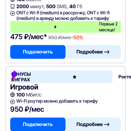
2000
минут,
500
SMS,
40
Гб
ONT c Wi-fi (medium) в рассрочку, ONT c Wi-fi
(medium) в аренду можно добавить к тарифу
Первые 2
месяца!
475 ₽/мес*
950 ₽/мес
-50%
Подключить
Подробнее —>
БОНУСЫ
Рост
В ИГРАХ
Игровой
100
Мбит/с
Wi-Fi роутер можно добавить к тарифу
950 ₽/мес
Подключить
Подробнее —>