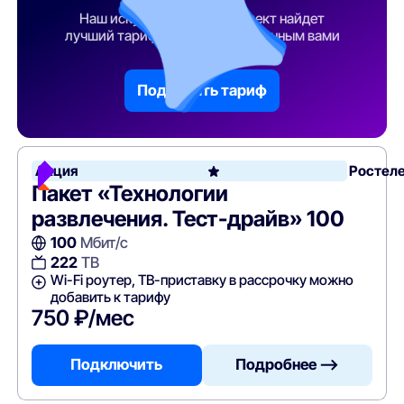
Наш искусственный интеллект найдет
лучший тарифный план по указанным вами
параметрам
Подобрать тариф
Акция
Ростел
Пакет «Технологии
развлечения. Тест-драйв» 100
100
Мбит/с
222
ТВ
Wi-Fi роутер, ТВ-приставку в рассрочку можно
добавить к тарифу
750 ₽/мес
Подключить
Подробнее —>