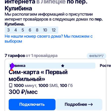
интернета
в Липецке
по пер.
Кулибина
Мы располагаем информацией о присутствии
интернет провайдеров в следующих домах по
пер.
Кулибина.
3
4
5
6
8
10
12
Не нашли номер своего дома? Мы поможем с
выбором
7 тарифов
от 1 провайдера
ФИЛЬТР
Новинка
Рост
Сим-карта « Первый
мобильный»
1000
минут,
1000
SMS,
100
Гб
300 ₽/мес
Подключить
Подробнее —>