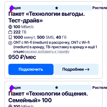
Акция
Ростел
Пакет «Технологии выгоды.
Тест-драйв»
100
Мбит/с
222
ТВ
1000
минут,
500
SMS,
40
Гб
ONT c Wi-fi (medium) в рассрочку, ONT c Wi-fi
(medium) в аренду, ТВ-приставку в аренду и ещё 1
опцию
можно добавить к тарифу
950 ₽/мес
Подключить
Подробнее —>
Акция
Ростел
Пакет «Технологии общения.
Семейный» 100
100
Мбит/с