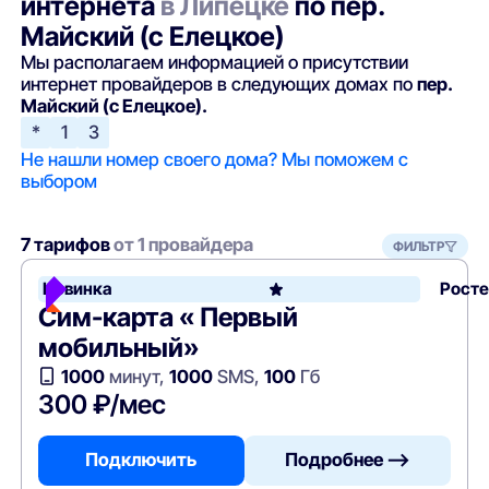
интернета
в Липецке
по пер.
Майский (с Елецкое)
Мы располагаем информацией о присутствии
интернет провайдеров в следующих домах по
пер.
Майский (с Елецкое).
*
1
3
Не нашли номер своего дома? Мы поможем с
выбором
7 тарифов
от 1 провайдера
ФИЛЬТР
Новинка
Рост
Сим-карта « Первый
мобильный»
1000
минут,
1000
SMS,
100
Гб
300 ₽/мес
Подключить
Подробнее —>