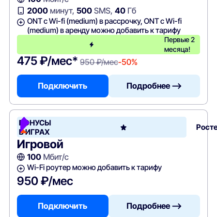
2000
минут,
500
SMS,
40
Гб
ONT c Wi-fi (medium) в рассрочку, ONT c Wi-fi
(medium) в аренду можно добавить к тарифу
Первые 2
месяца!
475 ₽/мес*
950 ₽/мес
-50%
Подключить
Подробнее —>
БОНУСЫ
Рост
В ИГРАХ
Игровой
100
Мбит/с
Wi-Fi роутер можно добавить к тарифу
950 ₽/мес
Подключить
Подробнее —>