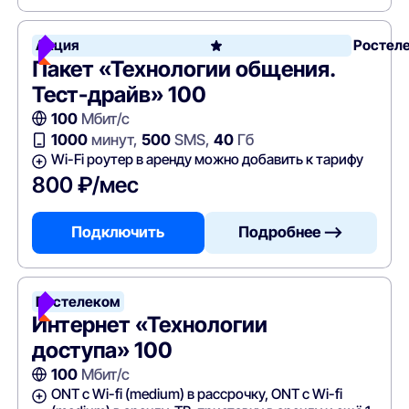
Акция
Ростел
Пакет «Технологии общения.
Тест-драйв» 100
100
Мбит/с
1000
минут,
500
SMS,
40
Гб
Wi-Fi роутер в аренду можно добавить к тарифу
800 ₽/мес
Подключить
Подробнее —>
Ростелеком
Интернет «Технологии
доступа» 100
100
Мбит/с
ONT c Wi-fi (medium) в рассрочку, ONT c Wi-fi