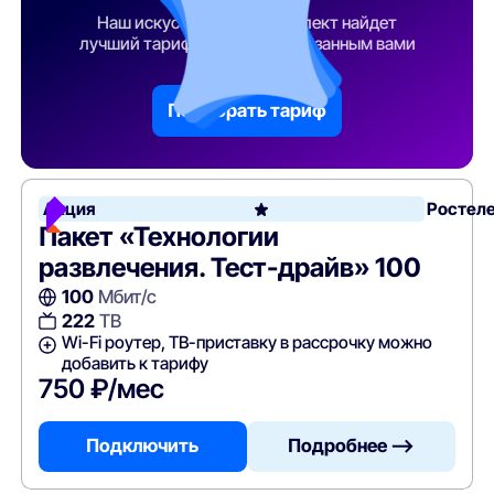
Наш искусственный интеллект найдет
лучший тарифный план по указанным вами
параметрам
Подобрать тариф
Акция
Ростел
Пакет «Технологии
развлечения. Тест-драйв» 100
100
Мбит/с
222
ТВ
Wi-Fi роутер, ТВ-приставку в рассрочку можно
добавить к тарифу
750 ₽/мес
Подключить
Подробнее —>