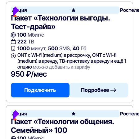
Акция
Ростел
Пакет «Технологии выгоды.
Тест-драйв»
100
Мбит/с
222
ТВ
1000
минут,
500
SMS,
40
Гб
ONT c Wi-fi (medium) в рассрочку, ONT c Wi-fi
(medium) в аренду, ТВ-приставку в аренду и ещё 1
опцию
можно добавить к тарифу
950 ₽/мес
Подключить
Подробнее —>
Акция
Ростел
Пакет «Технологии общения.
Семейный» 100
100
Мбит/с