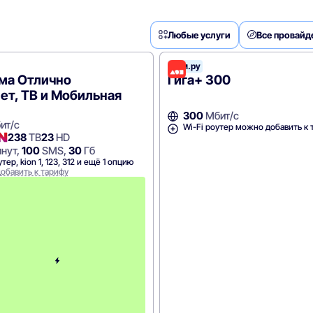
Любые услуги
Все провай
Дом.ру
ма Отлично
Гига+ 300
ет, ТВ и Мобильная
300
Мбит/с
ит/с
Wi-Fi роутер можно добавить к 
238
ТВ
23
HD
нут,
100
SMS,
30
Гб
тер, kion 1, 123, 312 и ещё 1 опцию
обавить к тарифу
П
е
р
в
ы
е
1
2
м
е
с
я
ц