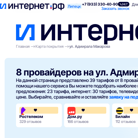
+7 (933) 330-40-90
Поиск по адресу
Для квартиры
Для
24/7
Липецк
Заказать звонок
Главная
Карта покрытия
ул. Адмирала Макарова
8 провайдеров на ул. Адми
На данной странице представлено 39 тарифов от 8 пров
помощи нашего сервиса Вы можете подобрать наиболее 
предложения: 23 тарифа, интернет: 30 тарифов, телевиден
цене. Выбирайте, сравнивайте и оставляйте
заявку на п
3.8
4.3
Ростелеком
Дом.ру
Билайн
329 отзывов
166 отзывов
112 отзывов