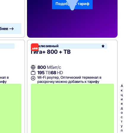
Подобрать тариф
бнее —>
Эксклюзивный
Дом.ру
Гига+ 800 + ТВ
800
Мбит/с
195
ТВ
68
HD
нал в
Wi-Fi роутер, Оптический терминал в
рифу
рассрочку можно добавить к тарифу
А
А
к
к
ц
ц
и
и
я
я
д
д
о
о
с
с
т
т
у
у
п
п