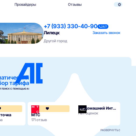
Провайдеры
Отзывы
+7 (933) 330-40-90
24/7
Липецк
Заказать звонок
Другой город
матический
бор тарифа
 ПОИСК С ПОМОЩЬЮ AI
Т2 Домашний Интернет
.2
4.3
4.1
Нет оценок
 точка
МТС
ва
171 отзыв
РАЗВЕРНУТЬ