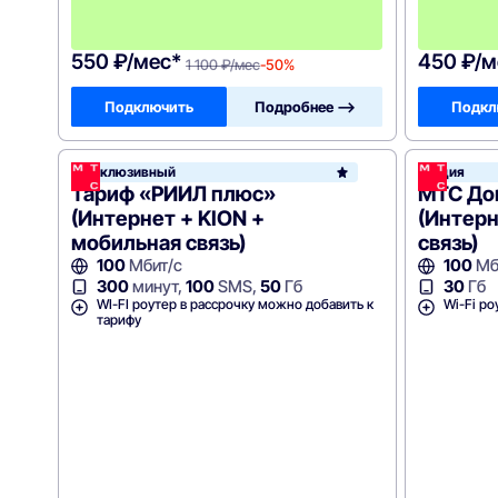
е
в
!
550 ₽/мес*
450 ₽/м
1 100 ₽/мес
-50%
Подключить
Подробнее —>
Подкл
Эксклюзивный
Акция
Тариф «РИИЛ плюс»
МТС До
(Интернет + KION +
(Интерн
мобильная связь)
связь)
100
Мбит/с
100
Мб
300
минут,
100
SMS,
50
Гб
30
Гб
WI-FI роутер в рассрочку можно добавить к
Wi-Fi ро
тарифу