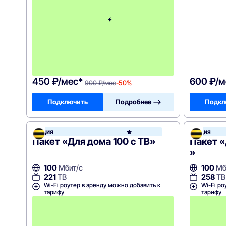
е
1
2
м
е
с
я
ц
е
в
450 ₽/мес*
600 ₽/м
900 ₽/мес
-50%
Подключить
Подробнее —>
Подкл
Акция
Акция
Билай
Пакет «Для дома 100 с ТВ»
Пакет «
»
100
Мбит/с
100
Мб
221
ТВ
258
ТВ
Wi-Fi роутер в аренду можно добавить к
Wi-Fi ро
тарифу
тарифу
П
е
р
в