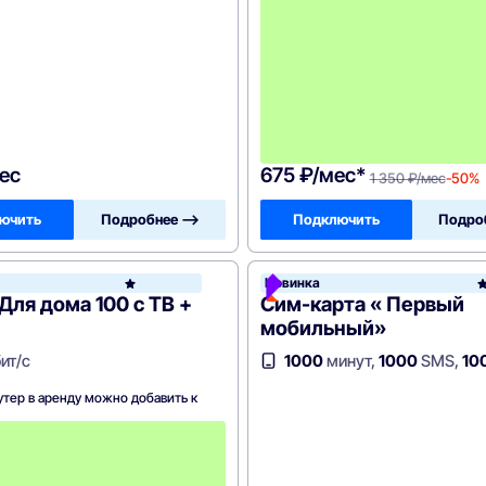
ес
675 ₽/мес*
1 350 ₽/мес
-50%
ючить
Подробнее —>
Подключить
Подро
н
Новинка
Билайн
Для дома 100 с ТВ +
Сим-карта « Первый
мобильный»
ит/с
1000
минут,
1000
SMS,
10
утер в аренду можно добавить к
П
е
р
в