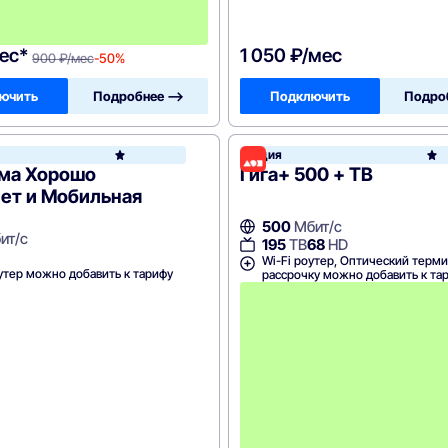
е
в
!
ес*
1 050 ₽/мес
900 ₽/мес
-50%
ючить
Подробнее —>
Подключить
Подро
МТС
Акция
МТС
ма Хорошо
Гига+ 500 + ТВ
ет и Мобильная
500
Мбит/с
ит/с
195
ТВ
68
HD
Wi-Fi роутер, Оптический терми
утер можно добавить к тарифу
рассрочку можно добавить к та