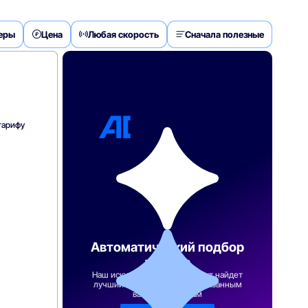
деры
Цена
Любая скорость
Сначала полезные
тарифу
Автоматический подбор
тарифа
Наш искусственный интеллект найдет
лучший тарифный план по указанным
вами параметрам