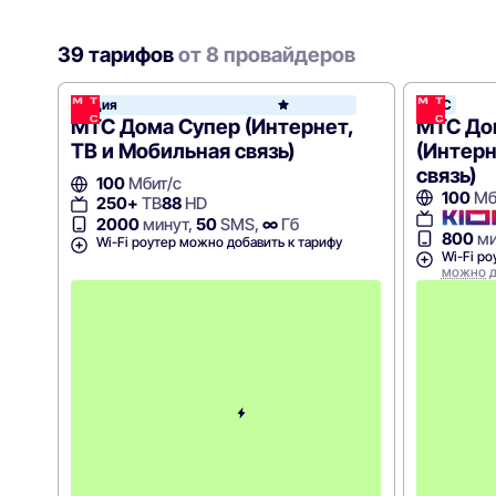
39 тарифов
от 8 провайдеров
Акция
МТС
МТС
МТС Дома Супер (Интернет,
МТС До
ТВ и Мобильная связь)
(Интерн
связь)
100
Мбит/с
100
Мб
250+
ТВ
88
HD
2000
минут,
50
SMS,
∞
Гб
800
ми
Wi-Fi роутер можно добавить к тарифу
Wi-Fi роу
можно д
П
е
р
в
ы
е
1
2
м
е
с
я
ц