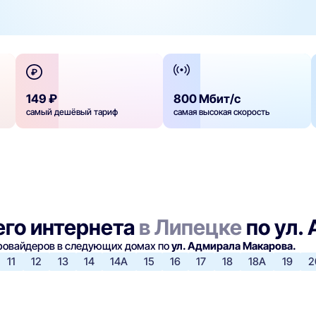
149 ₽
800 Мбит/с
самый дешёвый тариф
самая высокая скорость
го интернета
в Липецке
по ул.
провайдеров в следующих домах по
ул. Адмирала Макарова.
11
12
13
14
14А
15
16
17
18
18А
19
2