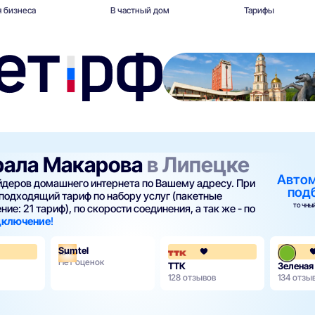
 бизнеса
В частный дом
Тарифы
рала Макарова
в Липецке
Авто
айдеров домашнего интернета по Вашему адресу. При
под
подходящий тариф по набору услуг (пакетные
ТОЧНЫЙ
ие: 21 тариф), по скорости соединения, а так же - по
одключение
!
Sumtel
3.6
4
Нет оценок
ТТК
Зеленая
128 отзывов
134 отзы