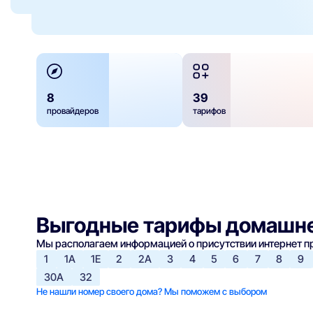
8
39
провайдеров
тарифов
Выгодные тарифы домашне
Мы располагаем информацией о присутствии интернет 
1
1А
1Е
2
2А
3
4
5
6
7
8
9
30А
32
Не нашли номер своего дома? Мы поможем с выбором