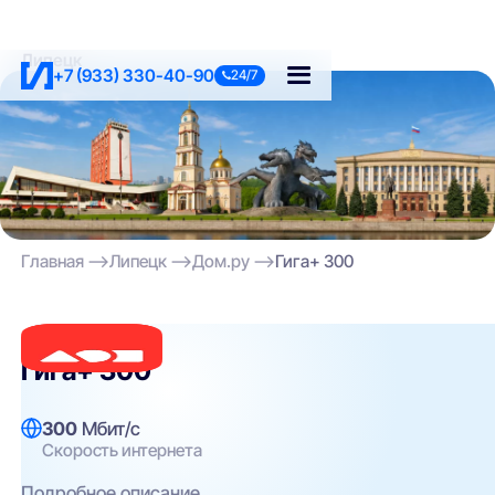
Липецк
+7 (933) 330-40-90
24/7
Главная
Липецк
Дом.ру
Гига+ 300
Дом.ру
Гига+ 300
300
Мбит/с
Скорость интернета
Подробное описание