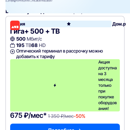
Вам могут подойти
эти тарифы
Акция
Дом.ру
Гига+ 500 + ТВ
500
Мбит/с
195
ТВ
68
HD
Оптический терминал в рассрочку можно
добавить к тарифу
Акция
доступна
на 3
месяца
только
при
покупке
оборудов
ания!
675 ₽/мес*
1 350 ₽/мес
-50%