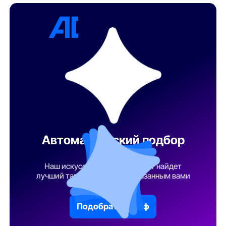
Автоматический подбор
тарифа
Наш искусственный интеллект найдет
лучший тарифный план по указанным вами
параметрам
Подобрать тариф