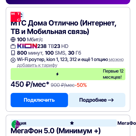
МТС
МТС Дома Отлично (Интернет,
ТВ и Мобильная связь)
100
Мбит/с
238
ТВ
23
HD
800
минут,
100
SMS,
30
Гб
Wi-Fi роутер, kion 1, 123, 312 и ещё 1 опцию
можно
добавить к тарифу
Первые 12
месяцев!
450 ₽/мес*
900 ₽/мес
-50%
Подключить
Подробнее —>
Акция
МегаФо
МегаФон 5.0 (Минимум +)