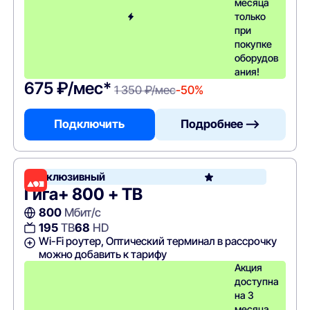
месяца
только
при
покупке
оборудов
ания!
675 ₽/мес*
1 350 ₽/мес
-50%
Подключить
Подробнее —>
Эксклюзивный
Гига+ 800 + ТВ
800
Мбит/с
195
ТВ
68
HD
Wi-Fi роутер, Оптический терминал в рассрочку
можно добавить к тарифу
Акция
доступна
на 3
месяца