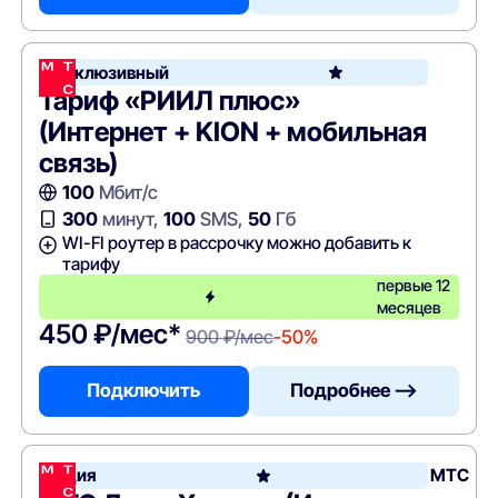
Эксклюзивный
Тариф «РИИЛ плюс»
(Интернет + KION + мобильная
связь)
100
Мбит/с
300
минут,
100
SMS,
50
Гб
WI-FI роутер в рассрочку можно добавить к
тарифу
первые 12
месяцев
450 ₽/мес*
900 ₽/мес
-50%
Подключить
Подробнее —>
Акция
МТС