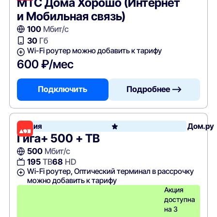
МТС Дома Хорошо (Интернет
и Мобильная связь)
100
Мбит/с
30
Гб
Wi-Fi роутер можно добавить к тарифу
600 ₽/мес
Подключить
Подробнее —>
Акция
Дом.ру
Гига+ 500 + ТВ
500
Мбит/с
195
ТВ
68
HD
Wi-Fi роутер, Оптический терминал в рассрочку
можно добавить к тарифу
Акция
доступна
на 3