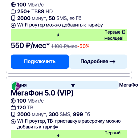
100
Мбит/с
250+
ТВ
88
HD
2000
минут,
50
SMS,
∞
Гб
Wi-Fi роутер можно добавить к тарифу
Первые 12
месяцев!
550 ₽/мес*
1 100 ₽/мес
-50%
Подключить
Подробнее —>
Акция
МегаФо
МегаФон 5.0 (VIP)
100
Мбит/с
120
ТВ
2000
минут,
300
SMS,
999
Гб
Wi-Fi роутер, ТВ-приставку в рассрочку можно
добавить к тарифу
Первый