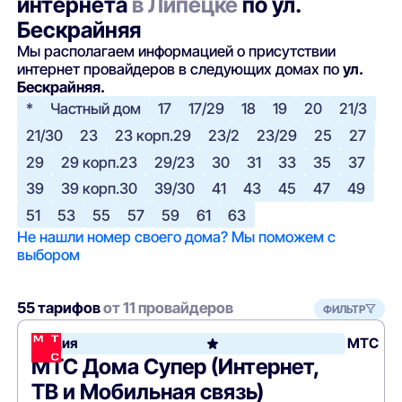
интернета
в Липецке
по ул.
Бескрайняя
Мы располагаем информацией о присутствии
интернет провайдеров в следующих домах по
ул.
Бескрайняя.
*
Частный дом
17
17/29
18
19
20
21/3
21/30
23
23 корп.29
23/2
23/29
25
27
29
29 корп.23
29/23
30
31
33
35
37
39
39 корп.30
39/30
41
43
45
47
49
51
53
55
57
59
61
63
Не нашли номер своего дома? Мы поможем с
выбором
55 тарифов
от 11 провайдеров
ФИЛЬТР
Акция
МТС
МТС Дома Супер (Интернет,
ТВ и Мобильная связь)