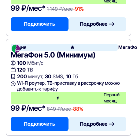
месяц
99 ₽/мес*
1 149 ₽/мес
-91%
Подключить
Подробнее —>
Акция
МегаФо
МегаФон 5.0 (Минимум)
100
Мбит/с
120
ТВ
200
минут,
30
SMS,
10
Гб
Wi-Fi роутер, ТВ-приставку в рассрочку можно
добавить к тарифу
Первый
месяц
99 ₽/мес*
849 ₽/мес
-88%
Подключить
Подробнее —>