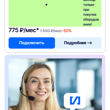
только
при
покупке
оборудов
ания!
775 ₽/мес*
1 550 ₽/мес
-50%
Подключить
Подробнее —>