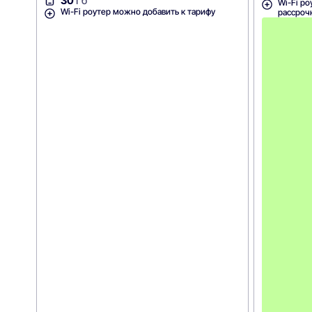
30
Гб
Wi-Fi ро
Wi-Fi роутер можно добавить к тарифу
рассроч