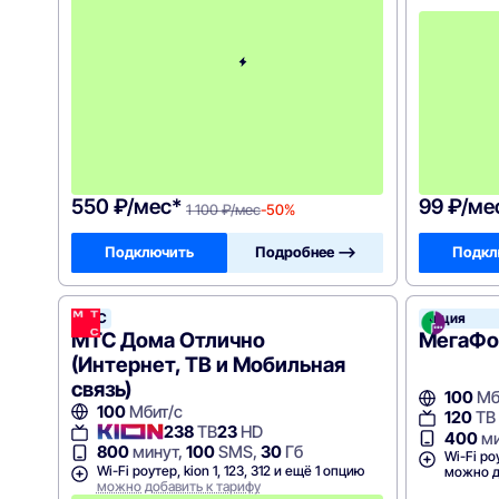
ы
е
1
2
м
е
с
я
ц
е
в
!
550 ₽/мес*
99 ₽/ме
1 100 ₽/мес
-50%
Подключить
Подробнее —>
Подкл
МТС
Акция
МТС Дома Отлично
МегаФон
(Интернет, ТВ и Мобильная
связь)
100
Мб
100
Мбит/с
120
ТВ
238
ТВ
23
HD
400
ми
800
минут,
100
SMS,
30
Гб
Wi-Fi ро
Wi-Fi роутер, kion 1, 123, 312 и ещё 1 опцию
можно д
можно добавить к тарифу