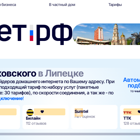
 бизнеса
В частный дом
Тарифы
ковского
в Липецке
Авто
вайдеров домашнего интернета по Вашему адресу. При
под
подходящий тариф по набору услуг (пакетные
ТОЧНЫЙ
: 30 тарифов), по скорости соединения, а так же - по
одключение
!
Sumtel
4.3
3.6
Нет оценок
Билайн
ТТК
112 отзывов
128 отзы