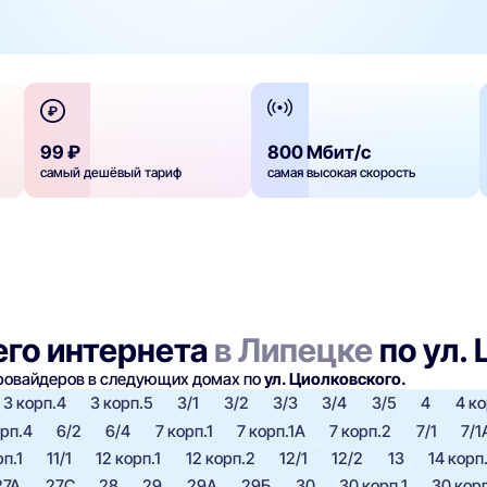
99 ₽
800 Мбит/с
самый дешёвый тариф
самая высокая скорость
го интернета
в Липецке
по ул.
провайдеров в следующих домах по
ул. Циолковского.
3 корп.4
3 корп.5
3/1
3/2
3/3
3/4
3/5
4
4 ко
орп.4
6/2
6/4
7 корп.1
7 корп.1А
7 корп.2
7/1
7/1
рп.1
11/1
12 корп.1
12 корп.2
12/1
12/2
13
14 корп.
27А
27С
28
29
29А
29Б
30
30 корп.1
30 кор