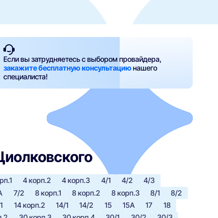
Если вы затрудняетесь с выбором провайдера,
закажите бесплатную консультацию
нашего
специалиста!
 Циолковского
рп.1
4 корп.2
4 корп.3
4/1
4/2
4/3
А
7/2
8 корп.1
8 корп.2
8 корп.3
8/1
8/2
1
14 корп.2
14/1
14/2
15
15А
17
18
п.2
30 корп.3
30 корп.4
30/1
30/2
30/3