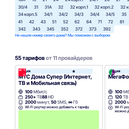
30/4
31
31А
32
32 корп.1
32 корп.2
32 к
34 корп.5
34/1
34/2
34/3
34/4
34/5
35
41
42
43
51
52
62
64
71
72
81
342
343
345
352
372
373
392
Не нашли номер своего дома? Мы поможем с выбором
55 тарифов
от 11 провайдеров
Акция
Акция
МТС
МТС Дома Супер (Интернет,
МегаФон
ТВ и Мобильная связь)
100
Мбит/с
100
Мб
250+
ТВ
88
HD
120
ТВ
2000
минут,
50
SMS,
∞
Гб
2000
м
Wi-Fi роутер можно добавить к тарифу
Wi-Fi ро
можно д
П
е
р
в