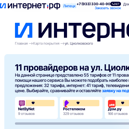
+7 (933) 330-40-90
Поиск по адресу
Для квартиры
Для
24/7
Липецк
Заказать звонок
Главная
Карта покрытия
ул. Циолковского
11 провайдеров на ул. Циол
На данной странице представлено 55 тарифов от 11 про
помощи нашего сервиса Вы можете подобрать наиболее 
предложения: 32 тарифа, интернет: 41 тариф, телевидение
цене. Выбирайте, сравнивайте и оставляйте
заявку на п
3.7
3.8
NetByNet
Ростелеком
Дом.ру
9 отзывов
329 отзывов
166 отзывов