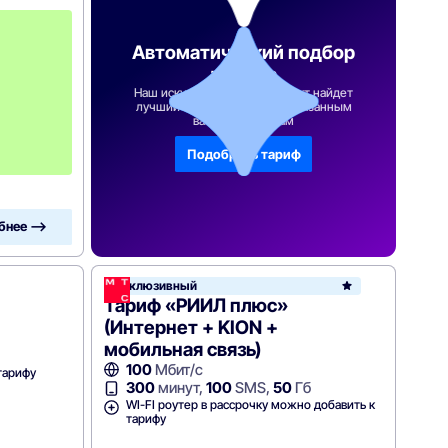
П
е
р
Автоматический подбор
в
тарифа
ы
й
Наш искусственный интеллект найдет
лучший тарифный план по указанным
м
вами параметрам
е
с
я
Подобрать тариф
ц
бнее —>
Эксклюзивный
Тариф «РИИЛ плюс»
(Интернет + KION +
мобильная связь)
100
Мбит/с
тарифу
300
минут,
100
SMS,
50
Гб
WI-FI роутер в рассрочку можно добавить к
тарифу