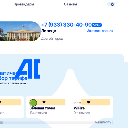
Провайдеры
Отзывы
+7 (933) 330-40-90
24/7
Липецк
Заказать звонок
Другой город
матический
бор тарифа
 ПОИСК С ПОМОЩЬЮ AI
4.2
4.3
Зеленая точка
WiFire
Мега
вов
134 отзыва
9 отзывов
90 от
РАЗВЕРНУТЬ