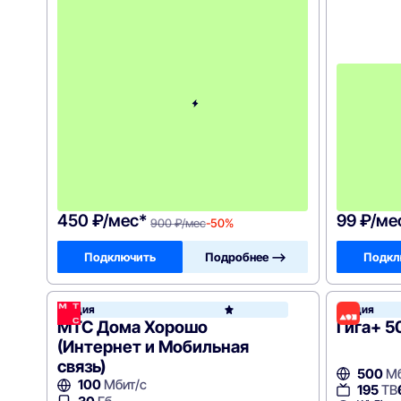
П
е
р
в
ы
е
1
2
м
е
с
я
ц
е
в
!
450 ₽/мес*
99 ₽/ме
900 ₽/мес
-50%
Подключить
Подробнее —>
Подкл
Акция
Акция
МТС
МТС Дома Хорошо
Гига+ 5
(Интернет и Мобильная
связь)
500
Мб
100
Мбит/с
195
ТВ