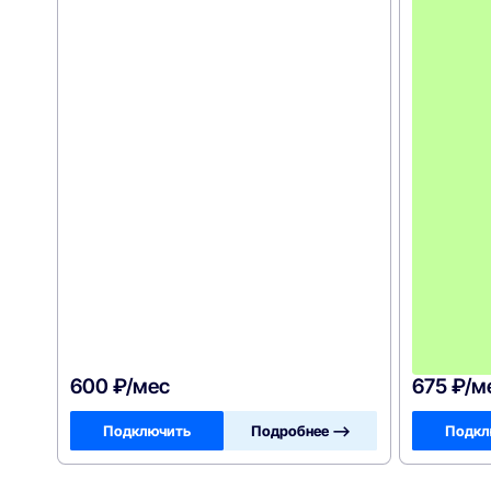
600 ₽/мес
675 ₽/м
Подключить
Подробнее —>
Подкл