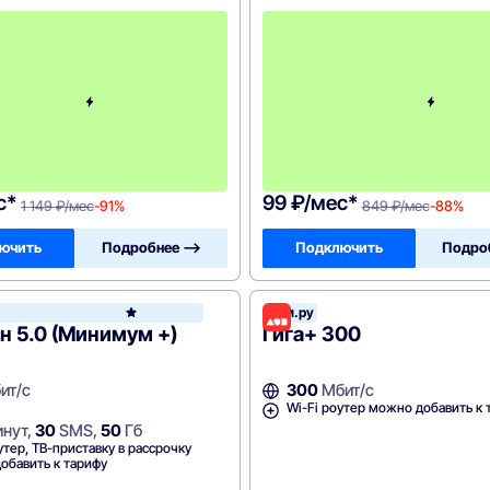
П
е
р
в
ы
й
м
е
с
я
ц
с*
99 ₽/мес*
1 149 ₽/мес
-91%
849 ₽/мес
-88%
ючить
Подробнее —>
Подключить
Подро
Дом.ру
МегаФон
 5.0 (Минимум +)
Гига+ 300
ит/с
300
Мбит/с
Wi-Fi роутер можно добавить к 
нут,
30
SMS,
50
Гб
утер, ТВ-приставку в рассрочку
обавить к тарифу