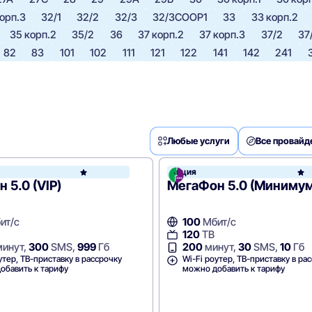
орп.3
32/1
32/2
32/3
32/3СООР1
33
33 корп.2
35 корп.2
35/2
36
37 корп.2
37 корп.3
37/2
37
82
83
101
102
111
121
122
141
142
241
Любые услуги
Все провай
Акция
МегаФон
 5.0 (VIP)
МегаФон 5.0 (Минимум
ит/с
100
Мбит/с
120
ТВ
инут,
300
SMS,
999
Гб
200
минут,
30
SMS,
10
Гб
утер, ТВ-приставку в рассрочку
Wi-Fi роутер, ТВ-приставку в ра
обавить к тарифу
можно добавить к тарифу