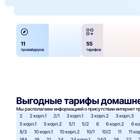
11
55
провайдеров
тарифов
Выгодные тарифы домашне
Мы располагаем информацией о присутствии интернет 
2
2 корп.1
2/1
3 корп.1
3 корп.2
3 корп.3
5 корп.1
5 корп.2
5/1
5/2
6
6 корп.2
6 к
8/3
10 корп.1
10 корп.2
10/1
10/2
11
11 ко
18А
19
21
24
24 корп.1
24/1
26
27