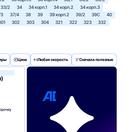
33/2
34
34 корп.1
34 корп.2
34 корп.3
/3
37/4
38
39
39 корп.2
39/2
39С
40
301
302
303
304
321
322
323
332
деры
Цена
Любая скорость
Сначала полезные
МегаФон
)
ссрочку