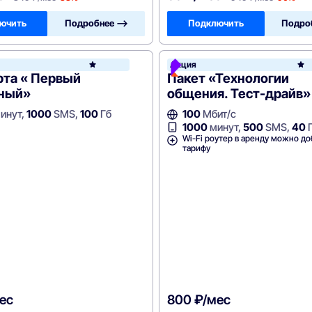
ючить
Подробнее —>
Подключить
Подро
Акция
Ростелеком
Фон
рта « Первый
Пакет «Технологии
ный»
общения. Тест-драйв»
инут,
1000
SMS,
100
Гб
100
Мбит/с
1000
минут,
500
SMS,
40
Wi-Fi роутер в аренду можно до
тарифу
ес
800 ₽/мес