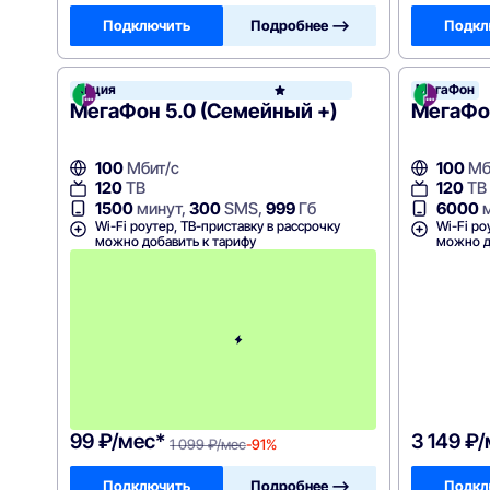
Подключить
Подробнее —>
Подкл
Акция
МегаФон
МегаФ
МегаФон 5.0 (Семейный +)
МегаФо
100
Мбит/с
100
Мб
120
ТВ
120
ТВ
1500
минут,
300
SMS,
999
Гб
6000
м
Wi-Fi роутер, ТВ-приставку в рассрочку
Wi-Fi ро
можно добавить к тарифу
можно д
П
е
р
в
ы
й
м
е
с
я
ц
99 ₽/мес*
3 149 ₽
1 099 ₽/мес
-91%
Подключить
Подробнее —>
Подкл