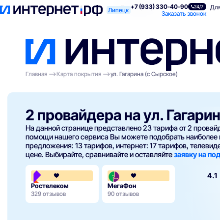
+7 (933) 330-40-90
Поиск по адресу
Для квартиры
Для
24/7
Липецк
Заказать звонок
Главная
Карта покрытия
ул. Гагарина (с Сырское)
2 провайдера на ул. Гагари
На данной странице представлено 23 тарифа от 2 прова
помощи нашего сервиса Вы можете подобрать наиболее 
предложения: 13 тарифов, интернет: 17 тарифов, телевиден
цене. Выбирайте, сравнивайте и оставляйте
заявку на п
3.8
4.1
Ростелеком
МегаФон
329 отзывов
90 отзывов