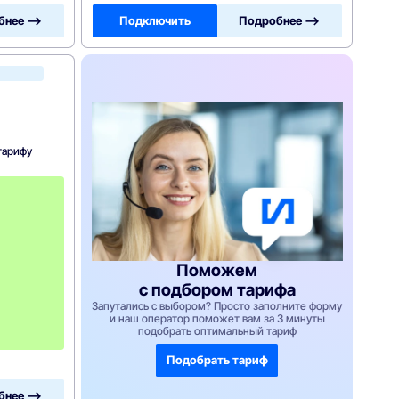
бнее —>
Подключить
Подробнее —>
МегаФон
тарифу
п
е
р
в
ы
е
2
Поможем
м
с подбором тарифа
е
с
Запутались с выбором? Просто заполните форму
я
и наш оператор поможет вам за 3 минуты
ц
подобрать оптимальный тариф
а
Подобрать тариф
бнее —>