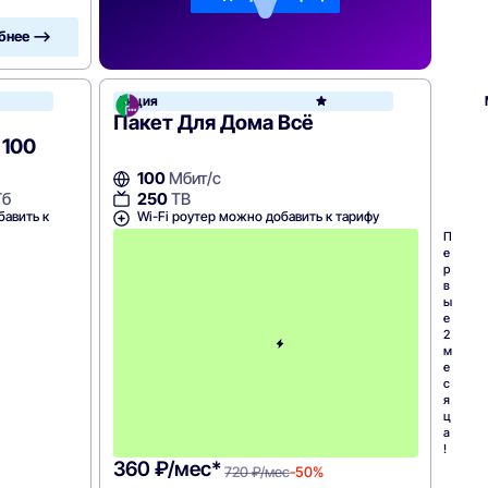
бнее —>
Акция
Ростелеком
Пакет Для Дома Всё
 100
100
Мбит/с
250
ТВ
Гб
Wi-Fi роутер можно добавить к тарифу
бавить к
П
е
р
в
ы
е
2
м
е
с
я
ц
а
!
360 ₽/мес*
720 ₽/мес
-50%