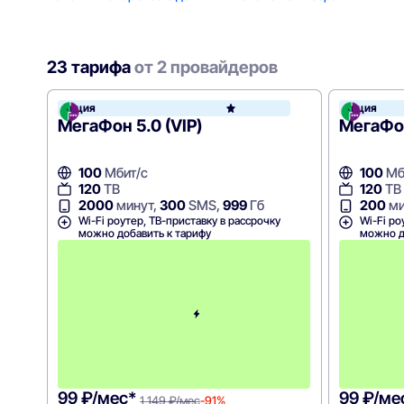
23 тарифа
от 2 провайдеров
Акция
Акция
МегаФ
МегаФон 5.0 (VIP)
МегаФо
100
Мбит/с
100
Мб
120
ТВ
120
ТВ
2000
минут,
300
SMS,
999
Гб
200
ми
Wi-Fi роутер, ТВ-приставку в рассрочку
Wi-Fi ро
можно добавить к тарифу
можно д
П
е
р
в
ы
й
м
е
с
я
ц
99 ₽/мес*
99 ₽/ме
1 149 ₽/мес
-91%