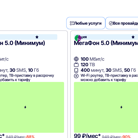
Любые услуги
Все провай
он
Акция
МегаФон
н 5.0 (Минимум)
МегаФон 5.0 (Минимум
ит/с
100
Мбит/с
120
ТВ
нут,
30
SMS,
10
Гб
400
минут,
30
SMS,
50
Гб
утер, ТВ-приставку в рассрочку
Wi-Fi роутер, ТВ-приставку в ра
обавить к тарифу
можно добавить к тарифу
П
е
р
в
ы
й
м
е
с
я
ц
с*
99 ₽/мес*
849 ₽/мес
-88%
949 ₽/мес
-90%