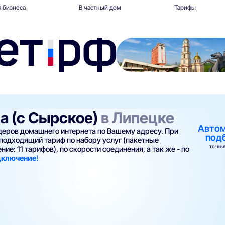
 бизнеса
В частный дом
Тарифы
на (с Сырское)
в Липецке
Авто
йдеров домашнего интернета по Вашему адресу. При
под
подходящий тариф по набору услуг (пакетные
ТОЧНЫЙ
ие: 11 тарифов), по скорости соединения, а так же - по
одключение
!