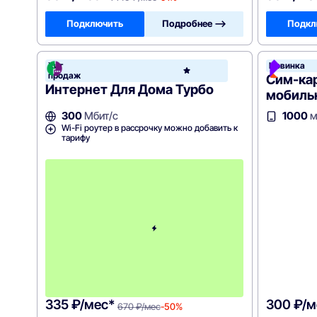
Подключить
Подробнее —>
Подкл
Хит
Новинка
Мега
продаж
Сим-ка
Интернет Для Дома Турбо
мобиль
300
Мбит/с
1000
м
Wi-Fi роутер в рассрочку можно добавить к
тарифу
п
е
р
в
ы
е
2
м
е
с
я
ц
а
335 ₽/мес*
300 ₽/м
670 ₽/мес
-50%