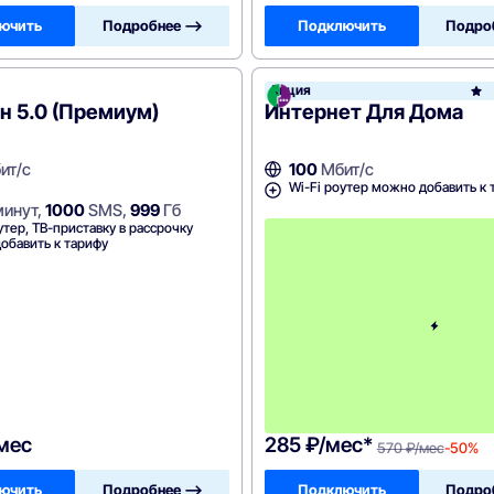
ючить
Подробнее —>
Подключить
Подро
он
Акция
н 5.0 (Премиум)
Интернет Для Дома
ит/с
100
Мбит/с
Wi-Fi роутер можно добавить к 
инут,
1000
SMS,
999
Гб
утер, ТВ-приставку в рассрочку
обавить к тарифу
/мес
285 ₽/мес*
570 ₽/мес
-50%
ючить
Подробнее —>
Подключить
Подро