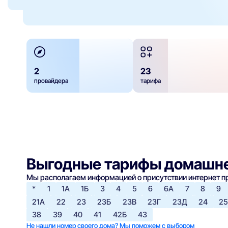
2
23
провайдера
тарифа
Выгодные тарифы домашне
Мы располагаем информацией о присутствии интернет 
*
1
1А
1Б
3
4
5
6
6А
7
8
9
21А
22
23
23Б
23В
23Г
23Д
24
2
38
39
40
41
42Б
43
Не нашли номер своего дома? Мы поможем с выбором