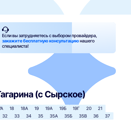
Если вы затрудняетесь с выбором провайдера,
закажите бесплатную консультацию
нашего
специалиста!
Гагарина (с Сырское)
7А
18
18А
19
19А
19Б
19Г
20
21
32
33
34
35
35А
35Б
35В
36
37