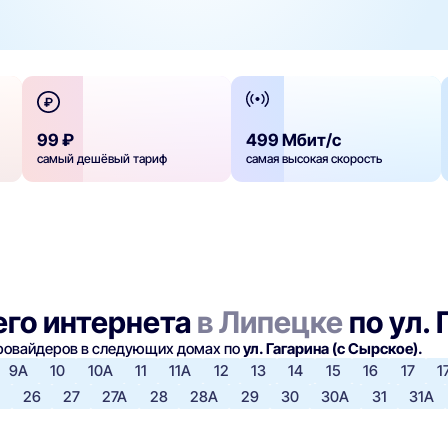
99 ₽
499 Мбит/с
самый дешёвый тариф
самая высокая скорость
го интернета
в Липецке
по ул. 
провайдеров в следующих домах по
ул. Гагарина (с Сырское).
9А
10
10А
11
11А
12
13
14
15
16
17
1
5
26
27
27А
28
28А
29
30
30А
31
31А