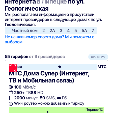
интернета
в Липецке
по ул.
Геологическая
Мы располагаем информацией о присутствии
интернет провайдеров в следующих домах по
ул.
Геологическая.
Частный дом
2
2А
3
4
5
5А
7
Не нашли номер своего дома? Мы поможем с
выбором
55 тарифов
от 9 провайдеров
ФИЛЬТР
Акция
МТС
МТС Дома Супер (Интернет,
ТВ и Мобильная связь)
100
Мбит/с
250+
ТВ
88
HD
2000
минут,
50
SMS,
∞
Гб
Wi-Fi роутер можно добавить к тарифу
Первые 12