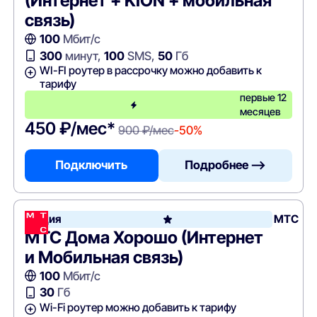
(Интернет + KION + мобильная
связь)
100
Мбит/с
300
минут,
100
SMS,
50
Гб
WI-FI роутер в рассрочку можно добавить к
тарифу
первые 12
месяцев
450 ₽/мес*
900 ₽/мес
-50%
Подключить
Подробнее —>
Акция
МТС
МТС Дома Хорошо (Интернет
и Мобильная связь)
100
Мбит/с
30
Гб
Wi-Fi роутер можно добавить к тарифу