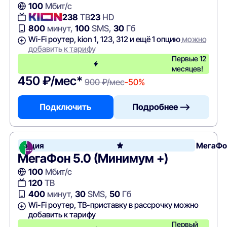
100
Мбит/с
238
ТВ
23
HD
800
минут,
100
SMS,
30
Гб
Wi-Fi роутер, kion 1, 123, 312 и ещё 1 опцию
можно
добавить к тарифу
Первые 12
месяцев!
450 ₽/мес*
900 ₽/мес
-50%
Подключить
Подробнее —>
Акция
МегаФо
МегаФон 5.0 (Минимум +)
100
Мбит/с
120
ТВ
400
минут,
30
SMS,
50
Гб
Wi-Fi роутер, ТВ-приставку в рассрочку можно
добавить к тарифу
Первый