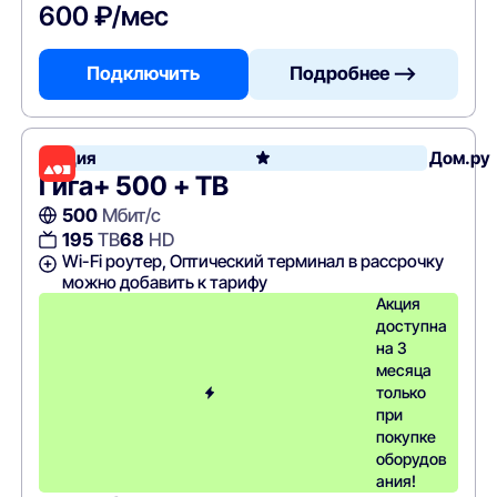
600 ₽/мес
Подключить
Подробнее —>
Акция
Дом.ру
Гига+ 500 + ТВ
500
Мбит/с
195
ТВ
68
HD
Wi-Fi роутер, Оптический терминал в рассрочку
можно добавить к тарифу
Акция
доступна
на 3
месяца
только
при
покупке
оборудов
ания!