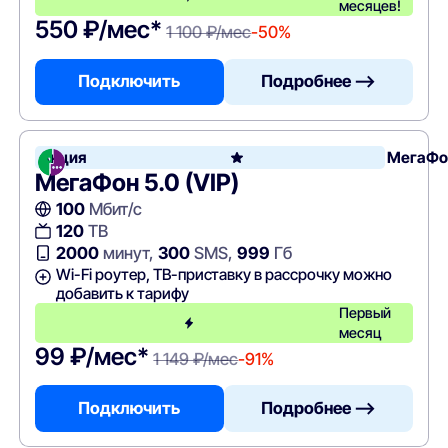
месяцев!
550 ₽/мес*
1 100 ₽/мес
-50%
Подключить
Подробнее —>
Акция
МегаФо
МегаФон 5.0 (VIP)
100
Мбит/с
120
ТВ
2000
минут,
300
SMS,
999
Гб
Wi-Fi роутер, ТВ-приставку в рассрочку можно
добавить к тарифу
Первый
месяц
99 ₽/мес*
1 149 ₽/мес
-91%
Подключить
Подробнее —>