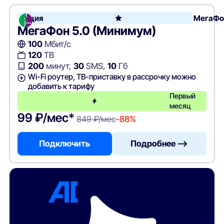
Акция
МегаФо
МегаФон 5.0 (Минимум)
100
Мбит/с
120
ТВ
200
минут,
30
SMS,
10
Гб
Wi-Fi роутер, ТВ-приставку в рассрочку можно
добавить к тарифу
Первый
месяц
99 ₽/мес*
849 ₽/мес
-88%
Подключить
Подробнее —>