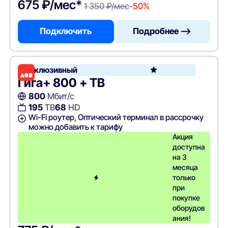
675 ₽/мес*
1 350 ₽/мес
-50%
Подключить
Подробнее —>
Эксклюзивный
Гига+ 800 + ТВ
800
Мбит/с
195
ТВ
68
HD
Wi-Fi роутер, Оптический терминал в рассрочку
можно добавить к тарифу
Акция
доступна
на 3
месяца
только
при
покупке
оборудов
ания!