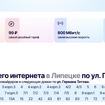
99 ₽
800 Мбит/с
самый дешёвый тариф
самая высокая скорость
го интернета
в Липецке
по ул.
провайдеров в следующих домах по
ул. Германа Титова.
3 корп.3
4
4 корп.2
4 корп.3
4/2
4/3
5
6
6 
7 корп.5
7/1
7/2
7/3
7/4
7/5
8
9 корп.1
9 к
13
13А
15
22
42
43
61
62
63
71
72
7