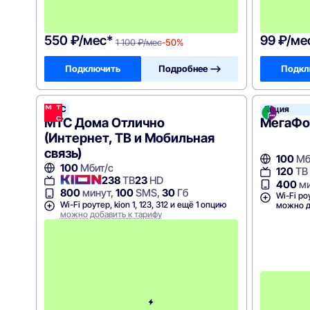
е
в
!
550 ₽/мес*
99 ₽/ме
1 100 ₽/мес
-50%
Подключить
Подробнее —>
Подкл
МТС
Акция
МТС Дома Отлично
МегаФон
(Интернет, ТВ и Мобильная
связь)
100
Мб
100
Мбит/с
120
ТВ
238
ТВ
23
HD
400
ми
800
минут,
100
SMS,
30
Гб
Wi-Fi ро
Wi-Fi роутер, kion 1, 123, 312 и ещё 1 опцию
можно д
можно добавить к тарифу
П
е
р
в
ы
е
1
2
м