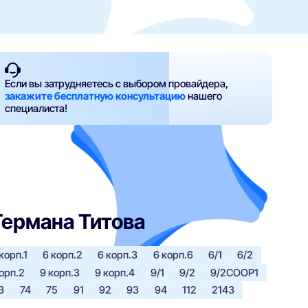
Если вы затрудняетесь с выбором провайдера,
закажите бесплатную консультацию
нашего
специалиста!
 Германа Титова
корп.1
6 корп.2
6 корп.3
6 корп.6
6/1
6/2
орп.2
9 корп.3
9 корп.4
9/1
9/2
9/2СООР1
3
74
75
91
92
93
94
112
2143