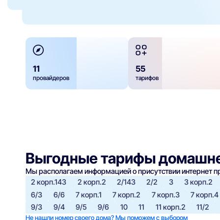
11
55
провайдеров
тарифов
Выгодные тарифы домашне
Мы располагаем информацией о присутствии интернет 
2 корп.143
2 корп.2
2/143
2/2
3
3 корп.2
6/3
6/6
7 корп.1
7 корп.2
7 корп.3
7 корп.4
9/3
9/4
9/5
9/6
10
11
11 корп.2
11/2
Не нашли номер своего дома? Мы поможем с выбором