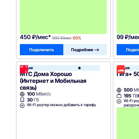
е
с
я
ц
е
в
!
450 ₽/мес*
99 ₽/ме
900 ₽/мес
-50%
Подключить
Подробнее —>
Подкл
Акция
Акция
МТС
МТС Дома Хорошо
Гига+ 5
(Интернет и Мобильная
связь)
500
Мб
100
Мбит/с
195
ТВ
30
Гб
Wi-Fi ро
Wi-Fi роутер можно добавить к тарифу
рассроч