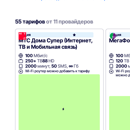
55 тарифов
от 11 провайдеров
Акция
Акция
МТС
МТС Дома Супер (Интернет,
МегаФон
ТВ и Мобильная связь)
100
Мбит/с
100
Мб
250+
ТВ
88
HD
120
ТВ
2000
минут,
50
SMS,
∞
Гб
2000
м
Wi-Fi роутер можно добавить к тарифу
Wi-Fi ро
можно д
П
е
р
в
ы
е
1
2
м
е
с
я
ц