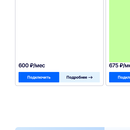
600 ₽/мес
675 ₽/м
Подключить
Подробнее —>
Подкл