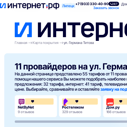
+7 (933) 330-40-90
Поиск по адресу
Для квартиры
Для
24/7
Липецк
Заказать звонок
Главная
Карта покрытия
ул. Германа Титова
11 провайдеров на ул. Герм
На данной странице представлено 55 тарифов от 11 про
помощи нашего сервиса Вы можете подобрать наиболее 
предложения: 32 тарифа, интернет: 41 тариф, телевидение
цене. Выбирайте, сравнивайте и оставляйте
заявку на п
3.7
3.8
NetByNet
Ростелеком
Дом.ру
9 отзывов
329 отзывов
166 отзывов