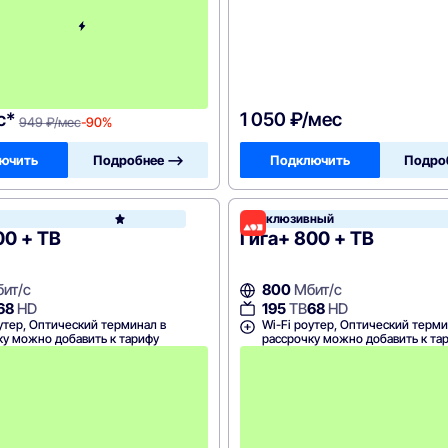
ы
й
м
е
с
я
ц
с*
1 050 ₽/мес
949 ₽/мес
-90%
ючить
Подробнее —>
Подключить
Подро
Эксклюзивный
Дом.ру
00 + ТВ
Гига+ 800 + ТВ
ит/с
800
Мбит/с
68
HD
195
ТВ
68
HD
утер, Оптический терминал в
Wi-Fi роутер, Оптический терми
ку можно добавить к тарифу
рассрочку можно добавить к та
А
к
ц
и
я
д
о