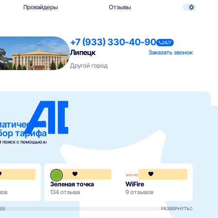
Провайдеры
Отзывы
+7 (933) 330-40-90
24/7
Липецк
Заказать звонок
Другой город
матический
бор тарифа
 ПОИСК С ПОМОЩЬЮ AI
4.2
4.3
Зеленая точка
WiFire
Мега
вов
134 отзыва
9 отзывов
90 от
РАЗВЕРНУТЬ