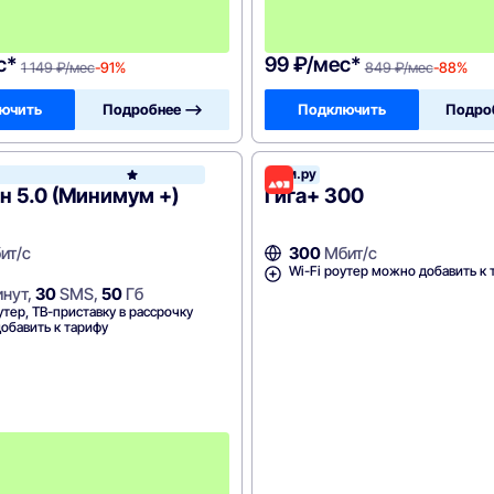
с
я
ц
с*
99 ₽/мес*
1 149 ₽/мес
-91%
849 ₽/мес
-88%
ючить
Подробнее —>
Подключить
Подро
Дом.ру
МегаФон
 5.0 (Минимум +)
Гига+ 300
ит/с
300
Мбит/с
Wi-Fi роутер можно добавить к 
нут,
30
SMS,
50
Гб
утер, ТВ-приставку в рассрочку
обавить к тарифу
П
е
р
в