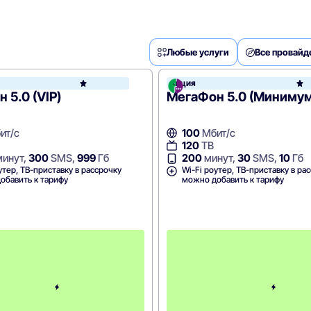
Любые услуги
Все провай
Акция
МегаФон
 5.0 (VIP)
МегаФон 5.0 (Минимум
ит/с
100
Мбит/с
120
ТВ
инут,
300
SMS,
999
Гб
200
минут,
30
SMS,
10
Гб
утер, ТВ-приставку в рассрочку
Wi-Fi роутер, ТВ-приставку в ра
обавить к тарифу
можно добавить к тарифу
П
е
р
в
ы
й
м
е