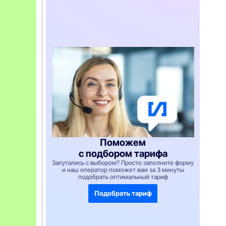
с
т
у
п
н
а
н
а
3
м
е
с
я
ц
а
т
о
л
Поможем
ь
к
с подбором тарифа
о
Запутались с выбором? Просто заполните форму
п
и наш оператор поможет вам за 3 минуты
р
подобрать оптимальный тариф
и
п
Подобрать тариф
о
к
у
п
к