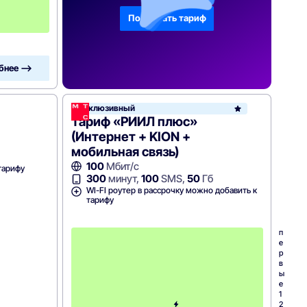
с
я
Подобрать тариф
ц
бнее —>
Эксклюзивный
Тариф «РИИЛ плюс»
(Интернет + KION +
мобильная связь)
100
Мбит/с
тарифу
300
минут,
100
SMS,
50
Гб
WI-FI роутер в рассрочку можно добавить к
тарифу
п
е
р
в
ы
е
1
2