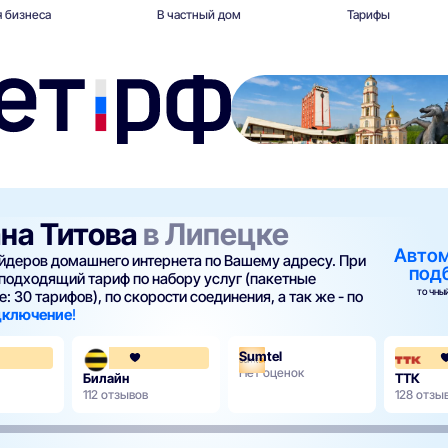
 бизнеса
В частный дом
Тарифы
ана Титова
в Липецке
Авто
вайдеров домашнего интернета по Вашему адресу. При
под
подходящий тариф по набору услуг (пакетные
ТОЧНЫЙ
: 30 тарифов), по скорости соединения, а так же - по
одключение
!
Sumtel
4.3
3.6
Нет оценок
Билайн
ТТК
112 отзывов
128 отзы