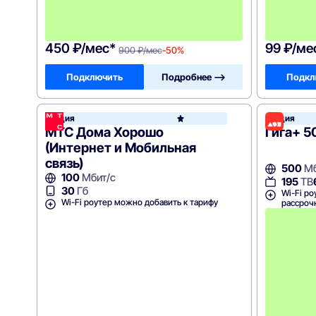
ц
е
в
!
450 ₽/мес*
99 ₽/ме
900 ₽/мес
-50%
Подключить
Подробнее —>
Подкл
Акция
Акция
МТС
МТС Дома Хорошо
Гига+ 5
(Интернет и Мобильная
связь)
500
Мб
100
Мбит/с
195
ТВ
30
Гб
Wi-Fi ро
Wi-Fi роутер можно добавить к тарифу
рассроч