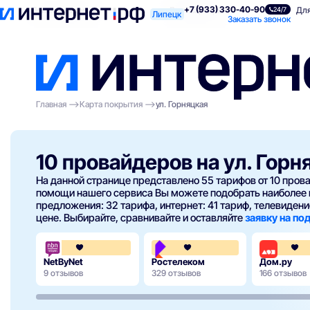
+7 (933) 330-40-90
Поиск по адресу
Для квартиры
Для
24/7
Липецк
Заказать звонок
Главная
Карта покрытия
ул. Горняцкая
10 провайдеров на ул. Горн
На данной странице представлено 55 тарифов от 10 про
помощи нашего сервиса Вы можете подобрать наиболее 
предложения: 32 тарифа, интернет: 41 тариф, телевидение
цене. Выбирайте, сравнивайте и оставляйте
заявку на п
3.7
3.8
NetByNet
Ростелеком
Дом.ру
9 отзывов
329 отзывов
166 отзывов