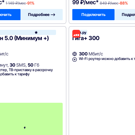
с*
99 ₽/мес*
1 149 ₽/мес
-91%
849 ₽/мес
-88%
ючить
Подробнее —>
Подключить
Подро
Дом.ру
МегаФон
 5.0 (Минимум +)
Гига+ 300
ит/с
300
Мбит/с
Wi-Fi роутер можно добавить к 
нут,
30
SMS,
50
Гб
утер, ТВ-приставку в рассрочку
обавить к тарифу
П
е
р
в
ы
й
м