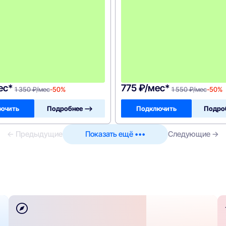
о
р
у
д
о
в
а
н
и
я
!
ес*
775 ₽/мес*
1 350 ₽/мес
-50%
1 550 ₽/мес
-50%
ючить
Подробнее —>
Подключить
Подро
← Предыдущие
Показать ещё •••
Следующие →