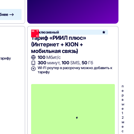
бнее —>
Эксклюзивный
Тариф «РИИЛ плюс»
(Интернет + KION +
мобильная связь)
100
Мбит/с
тарифу
300
минут,
100
SMS,
50
Гб
WI-FI роутер в рассрочку можно добавить к
тарифу
п
е
р
в
ы
е
1
2
м
е
с