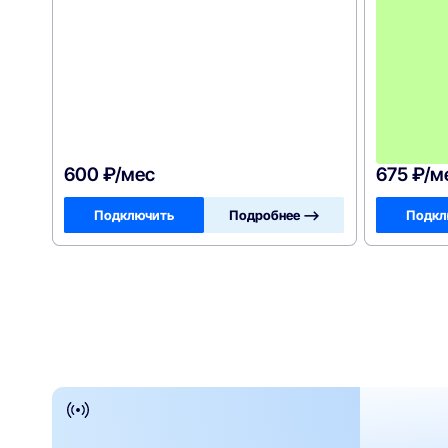
600 ₽/мес
675 ₽/м
Подключить
Подробнее —>
Подкл