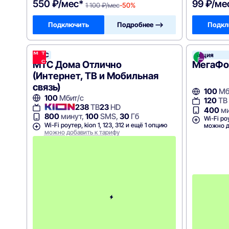
550 ₽/мес*
99 ₽/ме
1 100 ₽/мес
-50%
Подключить
Подробнее —>
Подкл
МТС
Акция
МТС Дома Отлично
МегаФон
(Интернет, ТВ и Мобильная
связь)
100
Мб
100
Мбит/с
120
ТВ
238
ТВ
23
HD
400
ми
800
минут,
100
SMS,
30
Гб
Wi-Fi ро
Wi-Fi роутер, kion 1, 123, 312 и ещё 1 опцию
можно д
можно добавить к тарифу
П
е
р
в
ы
е
1
2
м
е
с
я