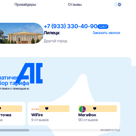
Провайдеры
Отзывы
+7 (933) 330-40-90
24/7
Липецк
Заказать звонок
Другой город
матический
бор тарифа
 ПОИСК С ПОМОЩЬЮ AI
4.3
4.3
 точка
WiFire
МегаФон
МТС
ва
9 отзывов
90 отзывов
171 о
РАЗВЕРНУТЬ