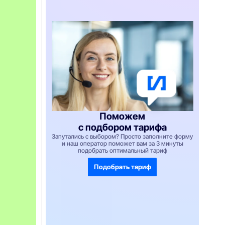
п
н
а
н
а
3
м
е
с
я
ц
а
т
о
л
Поможем
ь
к
с подбором тарифа
о
Запутались с выбором? Просто заполните форму
п
и наш оператор поможет вам за 3 минуты
р
подобрать оптимальный тариф
и
п
Подобрать тариф
о
к
у
п
к
е
о
б