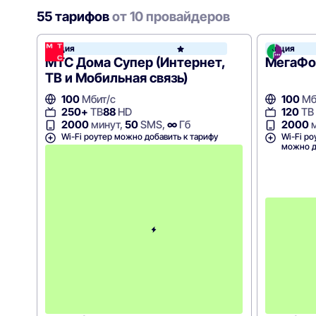
55 тарифов
от 10 провайдеров
Акция
Акция
МТС
МТС Дома Супер (Интернет,
МегаФон
ТВ и Мобильная связь)
100
Мбит/с
100
Мб
250+
ТВ
88
HD
120
ТВ
2000
минут,
50
SMS,
∞
Гб
2000
м
Wi-Fi роутер можно добавить к тарифу
Wi-Fi ро
можно д
П
е
р
в
ы
е
1
2
м
е
с
я
ц
е
в
!