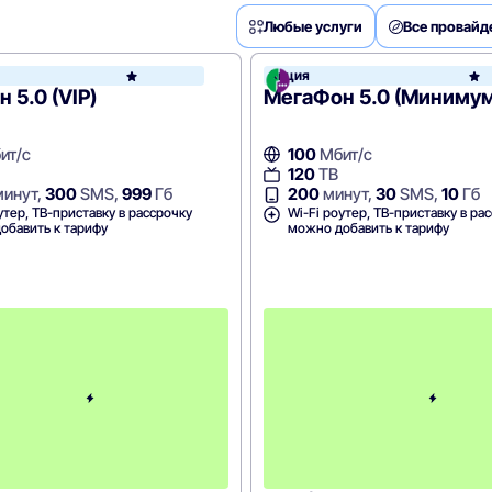
Любые услуги
Все провай
Акция
МегаФон
 5.0 (VIP)
МегаФон 5.0 (Минимум
ит/с
100
Мбит/с
120
ТВ
инут,
300
SMS,
999
Гб
200
минут,
30
SMS,
10
Гб
утер, ТВ-приставку в рассрочку
Wi-Fi роутер, ТВ-приставку в ра
обавить к тарифу
можно добавить к тарифу
П
е
р
в
ы
й
м
е
с
я
ц