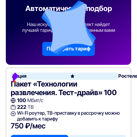
Автоматический подбор
тарифа
Наш искусственный интеллект найдет
лучший тарифный план по указанным вами
параметрам
Подобрать тариф
Акция
Ростел
Пакет «Технологии
развлечения. Тест-драйв» 100
100
Мбит/с
222
ТВ
Wi-Fi роутер, ТВ-приставку в рассрочку можно
добавить к тарифу
750 ₽/мес