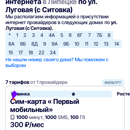
интернета
в Липецке
по ул.
Луговая (с Ситовка)
Мы располагаем информацией о присутствии
интернет провайдеров в следующих домах по
ул.
Луговая (с Ситовка).
*
1
2
3
4
4А
5
6
6Г
7
7Б
8
8А
8Б
8Д
9
9А
9Б
10
11
12
13
14
15
17
18
22
24
Не нашли номер своего дома? Мы поможем с
выбором
7 тарифов
от 1 провайдера
ФИЛЬТР
Новинка
Рост
Сим-карта « Первый
мобильный»
1000
минут,
1000
SMS,
100
Гб
300 ₽/мес