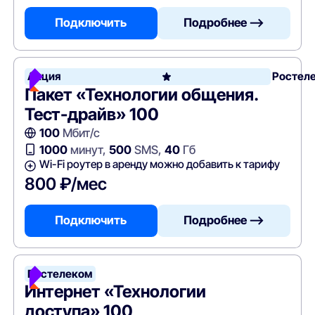
Подключить
Подробнее —>
Акция
Ростел
Пакет «Технологии общения.
Тест-драйв» 100
100
Мбит/с
1000
минут,
500
SMS,
40
Гб
Wi-Fi роутер в аренду можно добавить к тарифу
800 ₽/мес
Подключить
Подробнее —>
Ростелеком
Интернет «Технологии
доступа» 100