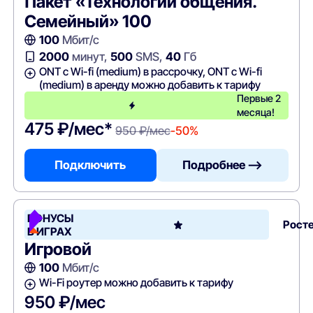
Пакет «Технологии общения.
Семейный» 100
100
Мбит/с
2000
минут,
500
SMS,
40
Гб
ONT c Wi-fi (medium) в рассрочку, ONT c Wi-fi
(medium) в аренду можно добавить к тарифу
Первые 2
месяца!
475 ₽/мес*
950 ₽/мес
-50%
Подключить
Подробнее —>
БОНУСЫ
Рост
В ИГРАХ
Игровой
100
Мбит/с
Wi-Fi роутер можно добавить к тарифу
950 ₽/мес