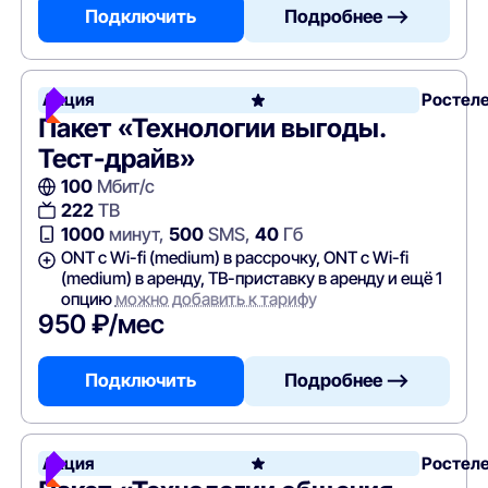
Подключить
Подробнее —>
Акция
Ростел
Пакет «Технологии выгоды.
Тест-драйв»
100
Мбит/с
222
ТВ
1000
минут,
500
SMS,
40
Гб
ONT c Wi-fi (medium) в рассрочку, ONT c Wi-fi
(medium) в аренду, ТВ-приставку в аренду и ещё 1
опцию
можно добавить к тарифу
950 ₽/мес
Подключить
Подробнее —>
Акция
Ростел