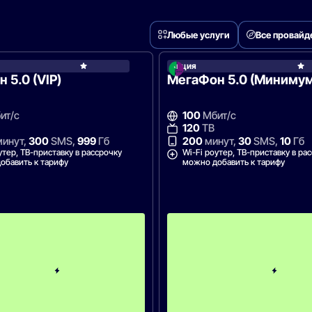
Любые услуги
Все провай
Акция
МегаФон
 5.0 (VIP)
МегаФон 5.0 (Минимум
ит/с
100
Мбит/с
120
ТВ
инут,
300
SMS,
999
Гб
200
минут,
30
SMS,
10
Гб
утер, ТВ-приставку в рассрочку
Wi-Fi роутер, ТВ-приставку в ра
обавить к тарифу
можно добавить к тарифу
П
е
р
в
ы
й
м
е
с
я