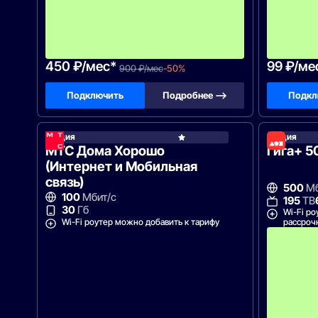
с
я
ц
е
в
!
450 ₽/мес*
99 ₽/ме
900 ₽/мес
-50%
Подключить
Подробнее —>
Подкл
Акция
Акция
МТС
МТС Дома Хорошо
Гига+ 5
(Интернет и Мобильная
связь)
500
Мб
100
Мбит/с
195
ТВ
30
Гб
Wi-Fi ро
Wi-Fi роутер можно добавить к тарифу
рассроч