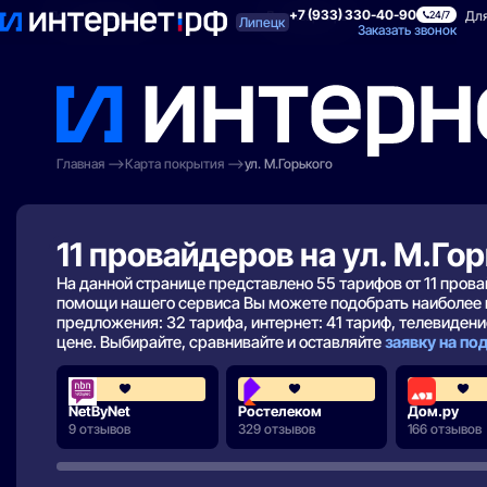
+7 (933) 330-40-90
Поиск по адресу
Для квартиры
Для
24/7
Липецк
Заказать звонок
Главная
Карта покрытия
ул. М.Горького
11 провайдеров на ул. М.Го
На данной странице представлено 55 тарифов от 11 про
помощи нашего сервиса Вы можете подобрать наиболее 
предложения: 32 тарифа, интернет: 41 тариф, телевидение
цене. Выбирайте, сравнивайте и оставляйте
заявку на п
3.7
3.8
NetByNet
Ростелеком
Дом.ру
9 отзывов
329 отзывов
166 отзывов