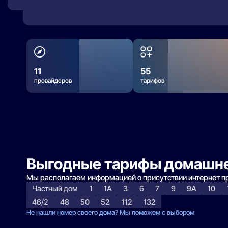
11
55
провайдеров
тарифов
Выгодные тарифы домашне
Мы располагаем информацией о присутствии интернет 
Частный дом
1
1А
3
6
7
9
9А
10
46/2
48
50
52
112
132
Не нашли номер своего дома? Мы поможем с выбором