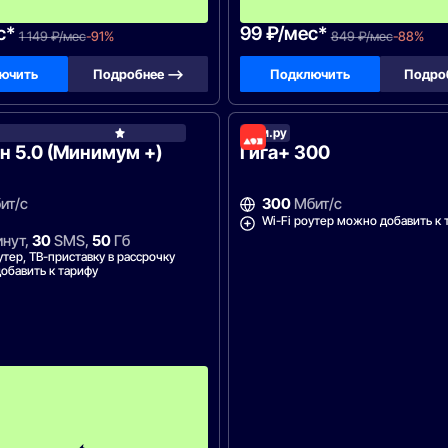
ц
с*
99 ₽/мес*
1 149 ₽/мес
-91%
849 ₽/мес
-88%
ючить
Подробнее —>
Подключить
Подро
Дом.ру
МегаФон
 5.0 (Минимум +)
Гига+ 300
ит/с
300
Мбит/с
Wi-Fi роутер можно добавить к 
нут,
30
SMS,
50
Гб
утер, ТВ-приставку в рассрочку
обавить к тарифу
П
е
р
в
ы