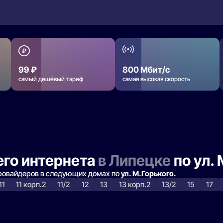
99 ₽
800 Мбит/с
самый дешёвый тариф
самая высокая скорость
го интернета
в Липецке
по ул.
провайдеров в следующих домах по
ул. М.Горького.
11
11 корп.2
11/2
12
13
13 корп.2
13/2
15
17