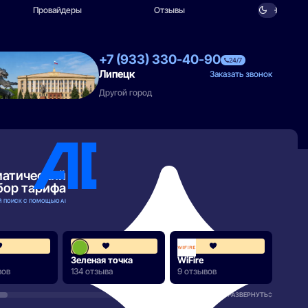
Провайдеры
Отзывы
+7 (933) 330-40-90
24/7
Липецк
Заказать звонок
Другой город
матический
бор тарифа
 ПОИСК С ПОМОЩЬЮ AI
4.2
4.3
Зеленая точка
WiFire
Мега
вов
134 отзыва
9 отзывов
90 от
РАЗВЕРНУТЬ