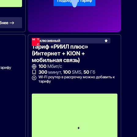
Подобрать тариф
ц
бнее —>
Эксклюзивный
Тариф «РИИЛ плюс»
(Интернет + KION +
мобильная связь)
100
Мбит/с
тарифу
300
минут,
100
SMS,
50
Гб
WI-FI роутер в рассрочку можно добавить к
тарифу
п
е
р
в
ы
е
1
2
м