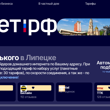
 бизнеса
В частный дом
Тарифы
рького
в Липецке
Авто
вайдеров домашнего интернета по Вашему адресу. При
под
подходящий тариф по набору услуг (пакетные
ТОЧНЫЙ
: 30 тарифов), по скорости соединения, а так же - по
одключение
!
Sumtel
4.3
3.6
Нет оценок
Билайн
ТТК
112 отзывов
128 отзы