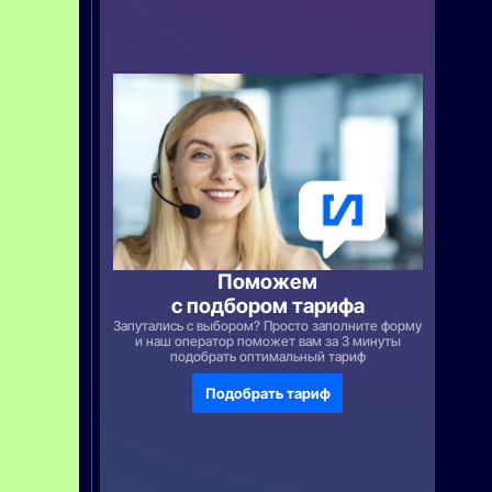
у
п
н
а
н
а
3
м
е
с
я
ц
а
т
о
л
Поможем
ь
к
с подбором тарифа
о
Запутались с выбором? Просто заполните форму
п
и наш оператор поможет вам за 3 минуты
р
подобрать оптимальный тариф
и
п
Подобрать тариф
о
к
у
п
к
е