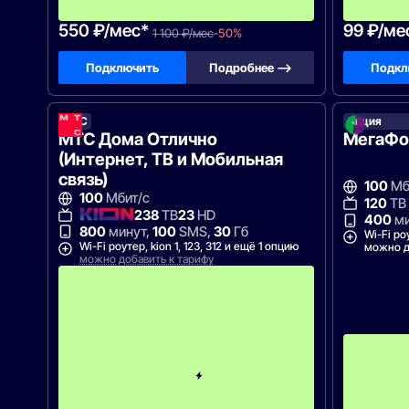
!
550 ₽/мес*
99 ₽/ме
1 100 ₽/мес
-50%
Подключить
Подробнее —>
Подкл
МТС
Акция
МТС Дома Отлично
МегаФон
(Интернет, ТВ и Мобильная
связь)
100
Мб
100
Мбит/с
120
ТВ
238
ТВ
23
HD
400
ми
800
минут,
100
SMS,
30
Гб
Wi-Fi ро
Wi-Fi роутер, kion 1, 123, 312 и ещё 1 опцию
можно д
можно добавить к тарифу
П
е
р
в
ы
е
1
2
м
е