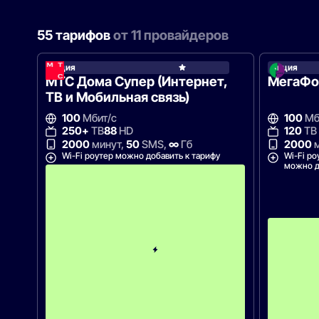
55 тарифов
от 11 провайдеров
Акция
Акция
МТС
МТС Дома Супер (Интернет,
МегаФон
ТВ и Мобильная связь)
100
Мбит/с
100
Мб
250+
ТВ
88
HD
120
ТВ
2000
минут,
50
SMS,
∞
Гб
2000
м
Wi-Fi роутер можно добавить к тарифу
Wi-Fi ро
можно д
П
е
р
в
ы
е
1
2
м
е
с
я
ц
е
в