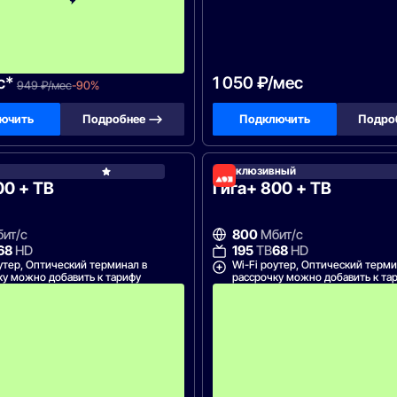
й
м
е
с
я
ц
с*
1 050 ₽/мес
949 ₽/мес
-90%
ючить
Подробнее —>
Подключить
Подро
Эксклюзивный
Дом.ру
00 + ТВ
Гига+ 800 + ТВ
ит/с
800
Мбит/с
68
HD
195
ТВ
68
HD
утер, Оптический терминал в
Wi-Fi роутер, Оптический терми
ку можно добавить к тарифу
рассрочку можно добавить к та
А
к
ц
и
я
д
о
с
т