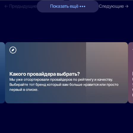
← Предыдущие
Показать ещё •••
Следующие →
Какого провайдера выбрать?
Мы уже отсортировали провайдеров по рейтингу и качеству.
Выбирайте тот бренд который вам больше нравится или просто
первый в списке.