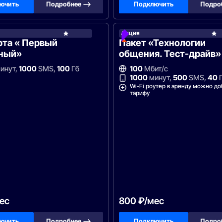
ючить
Подробнее —>
Подключить
Подро
Акция
Ростелеком
Фон
рта « Первый
Пакет «Технологии
ный»
общения. Тест-драйв»
инут,
1000
SMS,
100
Гб
100
Мбит/с
1000
минут,
500
SMS,
40
Wi-Fi роутер в аренду можно до
тарифу
ес
800 ₽/мес
ючить
Подробнее —>
Подключить
Подро