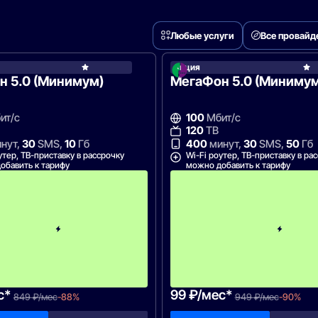
Любые услуги
Все провай
он
Акция
МегаФон
н 5.0 (Минимум)
МегаФон 5.0 (Минимум
ит/с
100
Мбит/с
120
ТВ
нут,
30
SMS,
10
Гб
400
минут,
30
SMS,
50
Гб
утер, ТВ-приставку в рассрочку
Wi-Fi роутер, ТВ-приставку в ра
обавить к тарифу
можно добавить к тарифу
П
е
р
в
ы
й
м
е
с
я
ц
с*
99 ₽/мес*
849 ₽/мес
-88%
949 ₽/мес
-90%