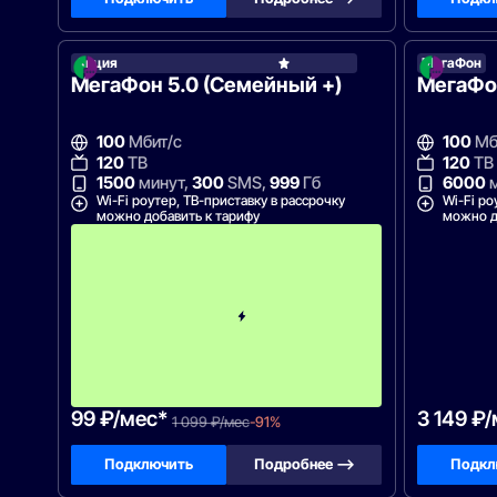
Акция
МегаФон
МегаФ
МегаФон 5.0 (Семейный +)
МегаФо
100
Мбит/с
100
Мб
120
ТВ
120
ТВ
1500
минут,
300
SMS,
999
Гб
6000
м
Wi-Fi роутер, ТВ-приставку в рассрочку
Wi-Fi ро
можно добавить к тарифу
можно д
П
е
р
в
ы
й
м
е
с
я
ц
99 ₽/мес*
3 149 ₽
1 099 ₽/мес
-91%
Подключить
Подробнее —>
Подкл