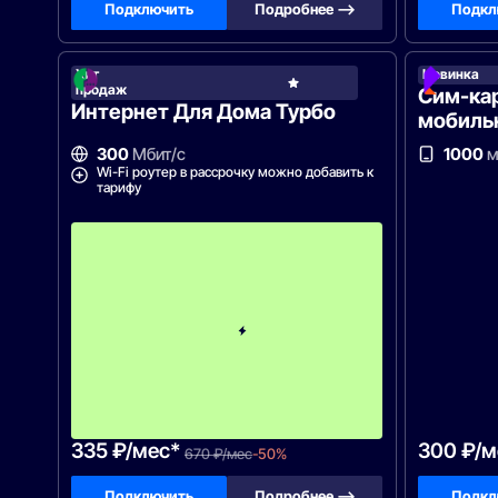
Подключить
Подробнее —>
Подкл
Хит
Новинка
Мега
продаж
Сим-ка
Интернет Для Дома Турбо
мобиль
300
Мбит/с
1000
м
Wi-Fi роутер в рассрочку можно добавить к
тарифу
п
е
р
в
ы
е
2
м
е
с
я
ц
а
335 ₽/мес*
300 ₽/м
670 ₽/мес
-50%
Подключить
Подробнее —>
Подкл