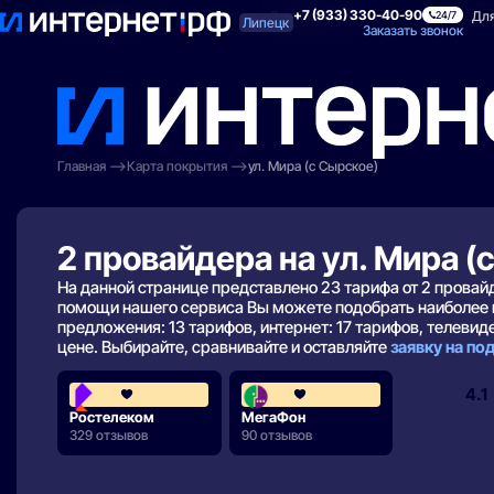
+7 (933) 330-40-90
Поиск по адресу
Для квартиры
Для
24/7
Липецк
Заказать звонок
Главная
Карта покрытия
ул. Мира (с Сырское)
2 провайдера на ул. Мира (
На данной странице представлено 23 тарифа от 2 прова
помощи нашего сервиса Вы можете подобрать наиболее 
предложения: 13 тарифов, интернет: 17 тарифов, телевиден
цене. Выбирайте, сравнивайте и оставляйте
заявку на п
3.8
4.1
Ростелеком
МегаФон
329 отзывов
90 отзывов