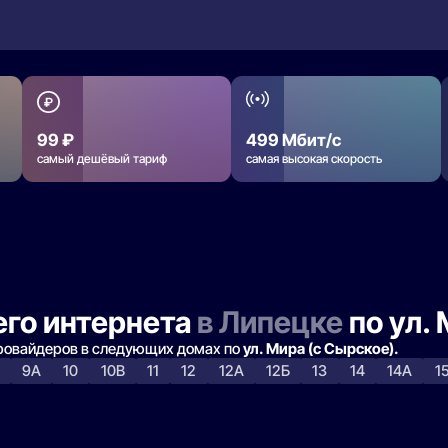
99 ₽
499 Мбит/с
самый дешёвый тариф
самая высокая скорость
го интернета
в Липецке
по ул.
провайдеров в следующих домах по
ул. Мира (с Сырское).
9А
10
10В
11
12
12А
12Б
13
14
14А
1