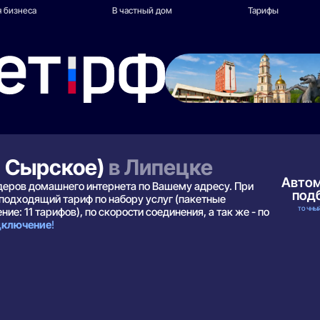
 бизнеса
В частный дом
Тарифы
с Сырское)
в Липецке
Авто
йдеров домашнего интернета по Вашему адресу. При
под
подходящий тариф по набору услуг (пакетные
ТОЧНЫЙ
ие: 11 тарифов), по скорости соединения, а так же - по
одключение
!