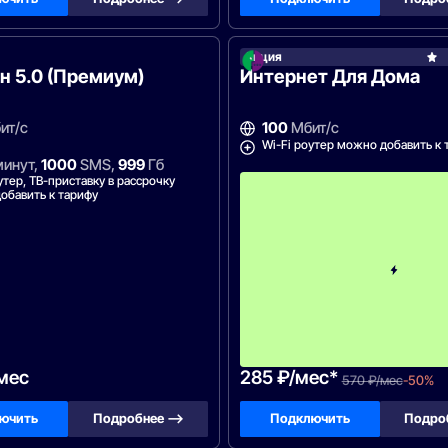
он
Акция
н 5.0 (Премиум)
Интернет Для Дома
ит/с
100
Мбит/с
Wi-Fi роутер можно добавить к 
инут,
1000
SMS,
999
Гб
утер, ТВ-приставку в рассрочку
обавить к тарифу
/мес
285 ₽/мес*
570 ₽/мес
-50%
ючить
Подробнее —>
Подключить
Подро