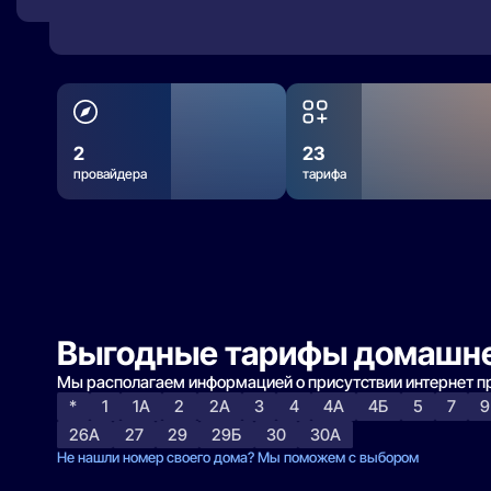
2
23
провайдера
тарифа
Выгодные тарифы домашне
Мы располагаем информацией о присутствии интернет 
*
1
1А
2
2А
3
4
4А
4Б
5
7
9
26А
27
29
29Б
30
30А
Не нашли номер своего дома? Мы поможем с выбором