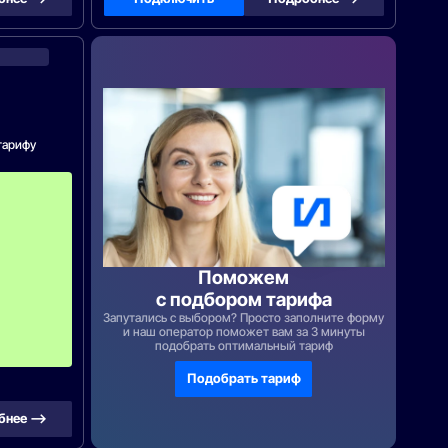
МегаФон
тарифу
п
е
р
в
ы
е
2
Поможем
м
с подбором тарифа
е
с
Запутались с выбором? Просто заполните форму
я
и наш оператор поможет вам за 3 минуты
ц
подобрать оптимальный тариф
а
Подобрать тариф
бнее —>