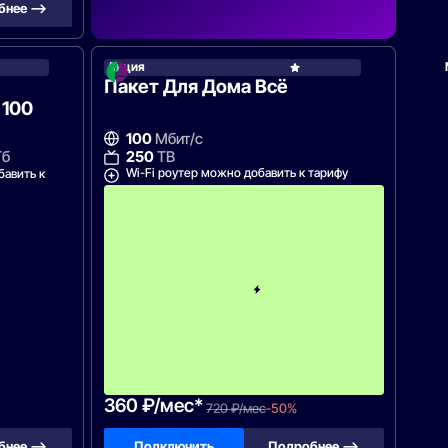
бнее —>
Акция
Ростелеком
Пакет Для Дома Всё
 100
100
Мбит/с
250
ТВ
Гб
Wi-Fi роутер можно добавить к тарифу
бавить к
П
е
р
в
ы
е
2
м
е
с
я
ц
а
!
360 ₽/мес*
720 ₽/мес
-50%
бнее —>
Подключить
Подробнее —>