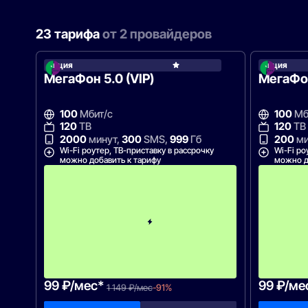
23 тарифа
от 2 провайдеров
Акция
Акция
МегаФ
МегаФон 5.0 (VIP)
МегаФо
100
Мбит/с
100
Мб
120
ТВ
120
ТВ
2000
минут,
300
SMS,
999
Гб
200
ми
Wi-Fi роутер, ТВ-приставку в рассрочку
Wi-Fi ро
можно добавить к тарифу
можно д
П
е
р
в
ы
й
м
е
с
я
ц
99 ₽/мес*
99 ₽/ме
1 149 ₽/мес
-91%