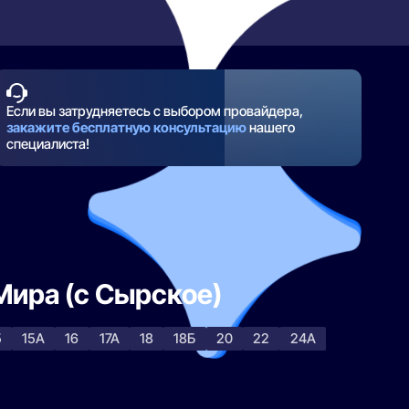
Если вы затрудняетесь с выбором провайдера,
закажите бесплатную консультацию
нашего
специалиста!
 Мира (с Сырское)
5
15А
16
17А
18
18Б
20
22
24А