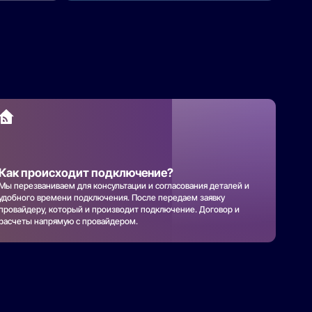
Как происходит подключение?
Мы перезваниваем для консультации и согласования деталей и
удобного времени подключения. После передаем заявку
провайдеру, который и производит подключение. Договор и
расчеты напрямую с провайдером.