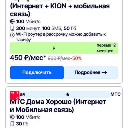
(Интернет + KION + мобильная
связь)
100
Мбит/с
300
минут,
100
SMS,
50
Гб
WI-FI роутер в рассрочку можно добавить к
тарифу
первые 12
месяцев
450 ₽/мес*
900 ₽/мес
-50%
Подключить
Подробнее —>
Акция
МТС
МТС Дома Хорошо (Интернет
и Мобильная связь)
100
Мбит/с
30
Гб