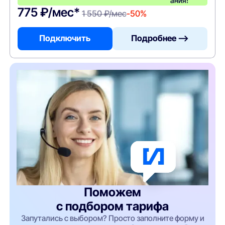
ания!
775 ₽/мес*
1 550 ₽/мес
-50%
Подключить
Подробнее —>
Поможем
с подбором тарифа
Запутались с выбором? Просто заполните форму и