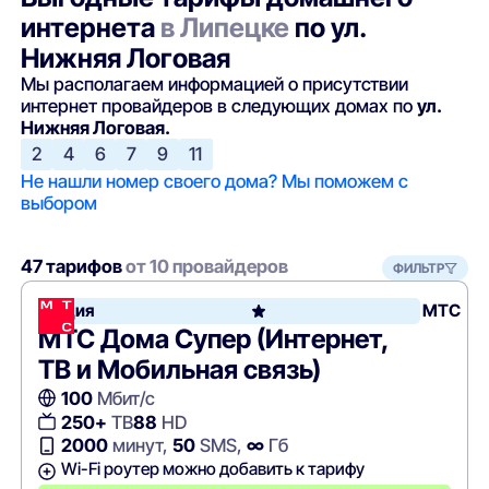
интернета
в Липецке
по ул.
Нижняя Логовая
Мы располагаем информацией о присутствии
интернет провайдеров в следующих домах по
ул.
Нижняя Логовая.
2
4
6
7
9
11
Не нашли номер своего дома? Мы поможем с
выбором
47 тарифов
от 10 провайдеров
ФИЛЬТР
Акция
МТС
МТС Дома Супер (Интернет,
ТВ и Мобильная связь)
100
Мбит/с
250+
ТВ
88
HD
2000
минут,
50
SMS,
∞
Гб
Wi-Fi роутер можно добавить к тарифу