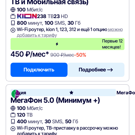
ТВ и Мобильная связь)
100
Мбит/с
238
ТВ
23
HD
800
минут,
100
SMS,
30
Гб
Wi-Fi роутер, kion 1, 123, 312 и ещё 1 опцию
можно
добавить к тарифу
Первые 12
месяцев!
450 ₽/мес*
900 ₽/мес
-50%
Подключить
Подробнее —>
Акция
МегаФо
МегаФон 5.0 (Минимум +)
100
Мбит/с
120
ТВ
400
минут,
30
SMS,
50
Гб
Wi-Fi роутер, ТВ-приставку в рассрочку можно
добавить к тарифу