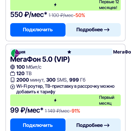
Первые 12
месяцев!
550 ₽/мес*
1 100 ₽/мес
-50%
Подключить
Подробнее —>
Акция
МегаФо
МегаФон 5.0 (VIP)
100
Мбит/с
120
ТВ
2000
минут,
300
SMS,
999
Гб
Wi-Fi роутер, ТВ-приставку в рассрочку можно
добавить к тарифу
Первый
месяц
99 ₽/мес*
1 149 ₽/мес
-91%
Подключить
Подробнее —>