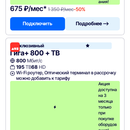
ания!
675 ₽/мес*
1 350 ₽/мес
-50%
Подключить
Подробнее —>
Эксклюзивный
Гига+ 800 + ТВ
800
Мбит/с
195
ТВ
68
HD
Wi-Fi роутер, Оптический терминал в рассрочку
можно добавить к тарифу
Акция
доступна
на 3
месяца
только
при
покупке
оборудов