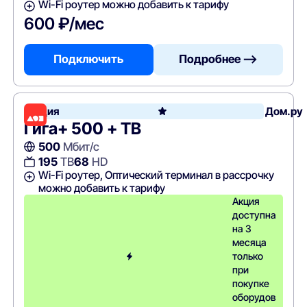
Wi-Fi роутер можно добавить к тарифу
600 ₽/мес
Подключить
Подробнее —>
Акция
Дом.ру
Гига+ 500 + ТВ
500
Мбит/с
195
ТВ
68
HD
Wi-Fi роутер, Оптический терминал в рассрочку
можно добавить к тарифу
Акция
доступна
на 3
месяца
только
при
покупке
оборудов