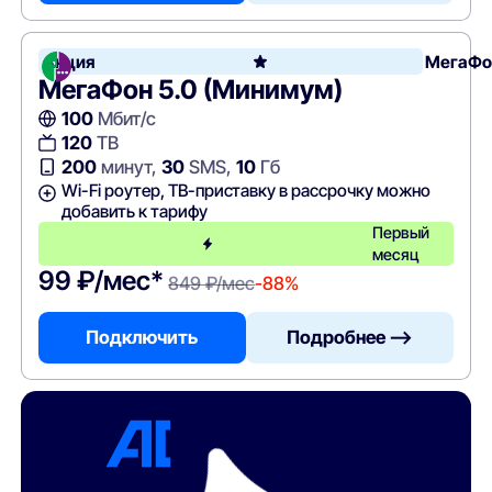
Акция
МегаФо
МегаФон 5.0 (Минимум)
100
Мбит/с
120
ТВ
200
минут,
30
SMS,
10
Гб
Wi-Fi роутер, ТВ-приставку в рассрочку можно
добавить к тарифу
Первый
месяц
99 ₽/мес*
849 ₽/мес
-88%
Подключить
Подробнее —>