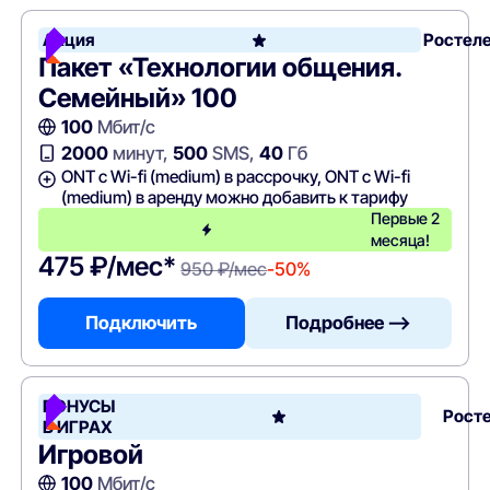
Акция
Ростел
Пакет «Технологии общения.
Семейный» 100
100
Мбит/с
2000
минут,
500
SMS,
40
Гб
ONT c Wi-fi (medium) в рассрочку, ONT c Wi-fi
(medium) в аренду можно добавить к тарифу
Первые 2
месяца!
475 ₽/мес*
950 ₽/мес
-50%
Подключить
Подробнее —>
БОНУСЫ
Рост
В ИГРАХ
Игровой
100
Мбит/с