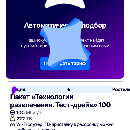
Автоматический подбор
тарифа
Наш искусственный интеллект найдет
лучший тарифный план по указанным вами
параметрам
Подобрать тариф
Акция
Ростел
Пакет «Технологии
развлечения. Тест-драйв» 100
100
Мбит/с
222
ТВ
Wi-Fi роутер, ТВ-приставку в рассрочку можно
добавить к тарифу