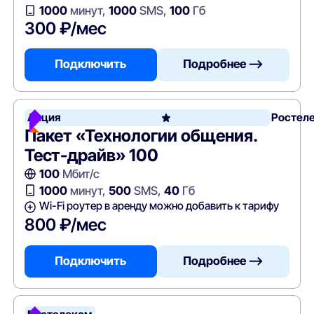
1000
минут,
1000
SMS,
100
Гб
300 ₽/мес
Подключить
Подробнее —>
Акция
Ростел
Пакет «Технологии общения.
Тест-драйв» 100
100
Мбит/с
1000
минут,
500
SMS,
40
Гб
Wi-Fi роутер в аренду можно добавить к тарифу
800 ₽/мес
Подключить
Подробнее —>