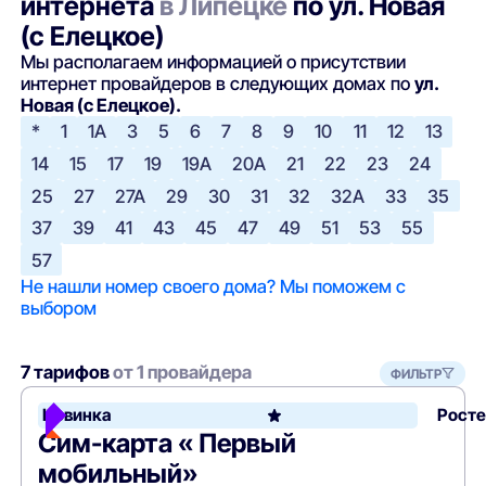
интернета
в Липецке
по ул. Новая
(с Елецкое)
Мы располагаем информацией о присутствии
интернет провайдеров в следующих домах по
ул.
Новая (с Елецкое).
*
1
1А
3
5
6
7
8
9
10
11
12
13
14
15
17
19
19А
20А
21
22
23
24
25
27
27А
29
30
31
32
32А
33
35
37
39
41
43
45
47
49
51
53
55
57
Не нашли номер своего дома? Мы поможем с
выбором
7 тарифов
от 1 провайдера
ФИЛЬТР
Новинка
Рост
Сим-карта « Первый
мобильный»