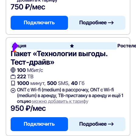
750 ₽/мес
Подключить
Подробнее —>
Акция
Ростел
Пакет «Технологии выгоды.
Тест-драйв»
100
Мбит/с
222
ТВ
1000
минут,
500
SMS,
40
Гб
ONT c Wi-fi (medium) в рассрочку, ONT c Wi-fi
(medium) в аренду, ТВ-приставку в аренду и ещё 1
опцию
можно добавить к тарифу
950 ₽/мес
Подключить
Подробнее —>