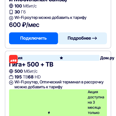
100
Мбит/с
30
Гб
Wi-Fi роутер можно добавить к тарифу
600 ₽/мес
Подключить
Подробнее —>
Акция
Дом.ру
Гига+ 500 + ТВ
500
Мбит/с
195
ТВ
68
HD
Wi-Fi роутер, Оптический терминал в рассрочку
можно добавить к тарифу
Акция
доступна
на 3
месяца
только