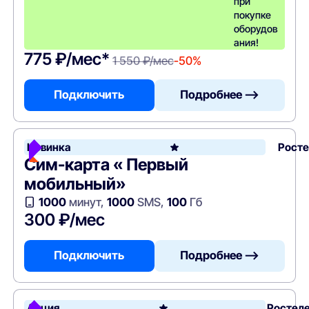
при
покупке
оборудов
ания!
775 ₽/мес*
1 550 ₽/мес
-50%
Подключить
Подробнее —>
Новинка
Рост
Сим-карта « Первый
мобильный»
1000
минут,
1000
SMS,
100
Гб
300 ₽/мес
Подключить
Подробнее —>
Акция
Ростел