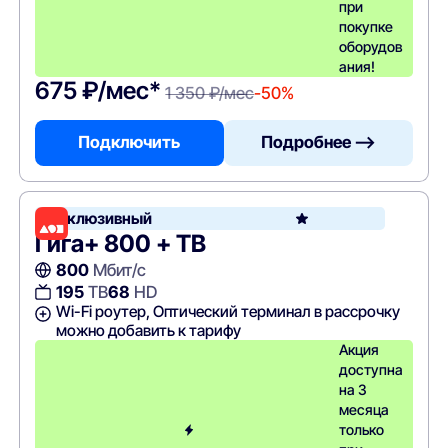
при
покупке
оборудов
ания!
675 ₽/мес*
1 350 ₽/мес
-50%
Подключить
Подробнее —>
Эксклюзивный
Гига+ 800 + ТВ
800
Мбит/с
195
ТВ
68
HD
Wi-Fi роутер, Оптический терминал в рассрочку
можно добавить к тарифу
Акция
доступна
на 3
месяца
только