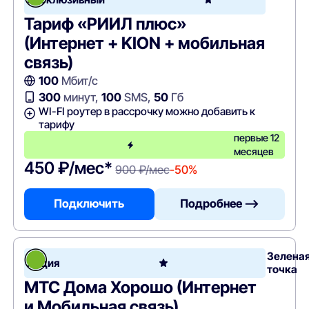
Тариф «РИИЛ плюс»
(Интернет + KION + мобильная
связь)
100
Мбит/с
300
минут,
100
SMS,
50
Гб
WI-FI роутер в рассрочку можно добавить к
тарифу
первые 12
месяцев
450 ₽/мес*
900 ₽/мес
-50%
Подключить
Подробнее —>
Зелена
Акция
точка
МТС Дома Хорошо (Интернет
и Мобильная связь)