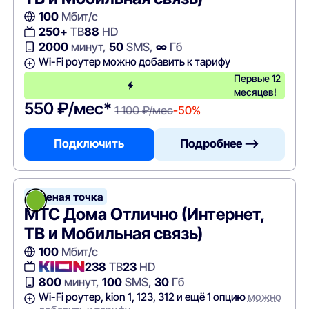
100
Мбит/с
250+
ТВ
88
HD
2000
минут,
50
SMS,
∞
Гб
Wi-Fi роутер можно добавить к тарифу
Первые 12
месяцев!
550 ₽/мес*
1 100 ₽/мес
-50%
Подключить
Подробнее —>
Зеленая точка
МТС Дома Отлично (Интернет,
ТВ и Мобильная связь)
100
Мбит/с
238
ТВ
23
HD
800
минут,
100
SMS,
30
Гб
Wi-Fi роутер, kion 1, 123, 312 и ещё 1 опцию
можно