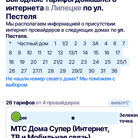
интернета
в Липецке
по ул.
Пестеля
Мы располагаем информацией о присутствии
интернет провайдеров в следующих домах по
ул.
Пестеля.
*
Частный дом
1
1/2
2
3
3А
4
6
7
8
9
10
11
12
13
13/1
14
15
16
17
18
19
20
21
21/2
22
23
24
25
25/1
26
27
27/1
28
29
29/2
30
31
36
Не нашли номер своего дома? Мы поможем с
выбором
26 тарифов
от 4 провайдеров
ФИЛЬТР
Зелена
Акция
точка
МТС Дома Супер (Интернет,
ТВ и Мобильная связь)