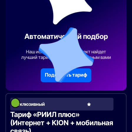
Автоматический подбор
тарифа
Наш искусственный интеллект найдет
лучший тарифный план по указанным вами
параметрам
Подобрать тариф
Эксклюзивный
Тариф «РИИЛ плюс»
(Интернет + KION + мобильная
связь)