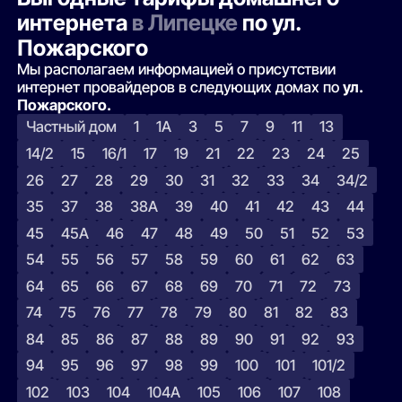
интернета
в Липецке
по ул.
Пожарского
Мы располагаем информацией о присутствии
интернет провайдеров в следующих домах по
ул.
Пожарского.
Частный дом
1
1А
3
5
7
9
11
13
14/2
15
16/1
17
19
21
22
23
24
25
26
27
28
29
30
31
32
33
34
34/2
35
37
38
38А
39
40
41
42
43
44
45
45А
46
47
48
49
50
51
52
53
54
55
56
57
58
59
60
61
62
63
64
65
66
67
68
69
70
71
72
73
74
75
76
77
78
79
80
81
82
83
84
85
86
87
88
89
90
91
92
93
94
95
96
97
98
99
100
101
101/2
102
103
104
104А
105
106
107
108