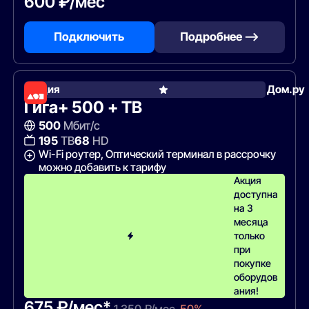
600 ₽/мес
Подключить
Подробнее —>
Акция
Дом.ру
Гига+ 500 + ТВ
500
Мбит/с
195
ТВ
68
HD
Wi-Fi роутер, Оптический терминал в рассрочку
можно добавить к тарифу
Акция
доступна
на 3
месяца
только
при
покупке
оборудов
ания!
675 ₽/мес*
1 350 ₽/мес
-50%