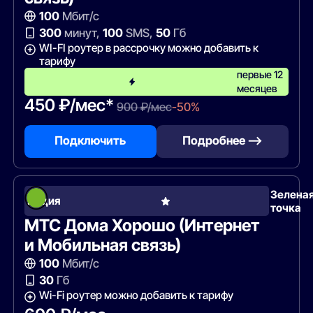
100
Мбит/с
300
минут,
100
SMS,
50
Гб
WI-FI роутер в рассрочку можно добавить к
тарифу
первые 12
месяцев
450 ₽/мес*
900 ₽/мес
-50%
Подключить
Подробнее —>
Зелена
Акция
точка
МТС Дома Хорошо (Интернет
и Мобильная связь)
100
Мбит/с
30
Гб
Wi-Fi роутер можно добавить к тарифу