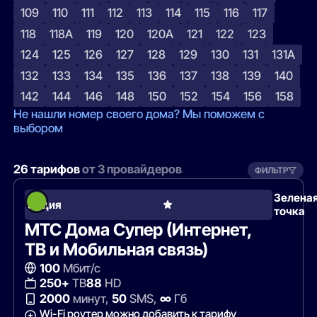
109
110
111
112
113
114
115
116
117
118
118А
119
120
120А
121
122
123
124
125
126
127
128
129
130
131
131А
132
133
134
135
136
137
138
139
140
142
144
146
148
150
152
154
156
158
Не нашли номер своего дома? Мы поможем с
выбором
26 тарифов
от 3 провайдеров
ФИЛЬТР
Зелена
Акция
точка
МТС Дома Супер (Интернет,
ТВ и Мобильная связь)
100
Мбит/с
250+
ТВ
88
HD
2000
минут,
50
SMS,
∞
Гб
Wi-Fi роутер можно добавить к тарифу