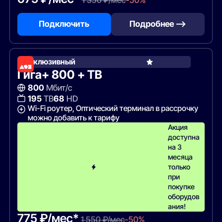
Подключить
Подробнее —>
Эксклюзивный
Гига+ 800 + ТВ
800
Мбит/с
195
ТВ
68
HD
Wi-Fi роутер, Оптический терминал в рассрочку
можно добавить к тарифу
Акция
доступна
на 3
месяца
только
при
покупке
оборудов
ания!
775 ₽/мес*
1 550 ₽/мес
-50%