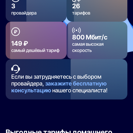
3
26
провайдера
тарифов
800 Мбит/с
149 ₽
самая высокая
самый дешёвый тариф
скорость
Если вы затрудняетесь с выбором
провайдера,
закажите бесплатную
консультацию
нашего специалиста!
Выгодные тарифы домашнего