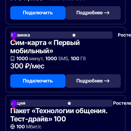
Подключить
Подробнее —>
Новинка
Рост
Сим-карта « Первый
мобильный»
1000
минут,
1000
SMS,
100
Гб
300 ₽/мес
Подключить
Подробнее —>
Акция
Ростел
Пакет «Технологии общения.
Тест-драйв» 100
100
Мбит/с