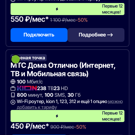
Первые 12
месяцев!
550 ₽/мес*
1 100 ₽/мес
-50%
Подключить
Подробнее —>
Зеленая точка
МТС Дома Отлично (Интернет,
ТВ и Мобильная связь)
100
Мбит/с
238
ТВ
23
HD
800
минут,
100
SMS,
30
Гб
Wi-Fi роутер, kion 1, 123, 312 и ещё 1 опцию
можно
добавить к тарифу
Первые 12
месяцев!
450 ₽/мес*
900 ₽/мес
-50%