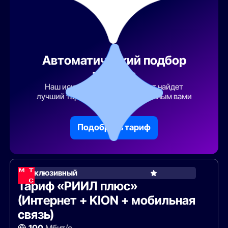
Автоматический подбор
тарифа
Наш искусственный интеллект найдет
лучший тарифный план по указанным вами
параметрам
Подобрать тариф
Эксклюзивный
Тариф «РИИЛ плюс»
(Интернет + KION + мобильная
связь)
100
Мбит/с