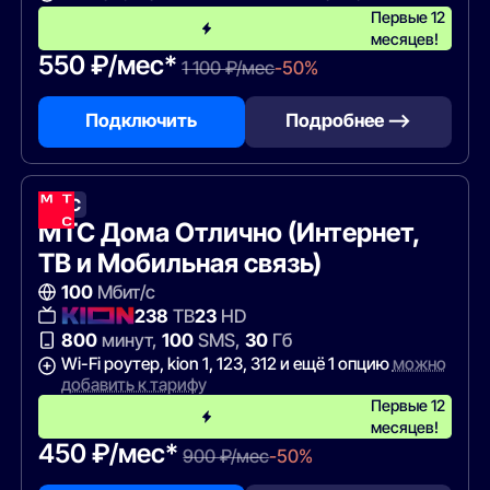
Первые 12
месяцев!
550 ₽/мес*
1 100 ₽/мес
-50%
Подключить
Подробнее —>
МТС
МТС Дома Отлично (Интернет,
ТВ и Мобильная связь)
100
Мбит/с
238
ТВ
23
HD
800
минут,
100
SMS,
30
Гб
Wi-Fi роутер, kion 1, 123, 312 и ещё 1 опцию
можно
добавить к тарифу
Первые 12
месяцев!
450 ₽/мес*
900 ₽/мес
-50%