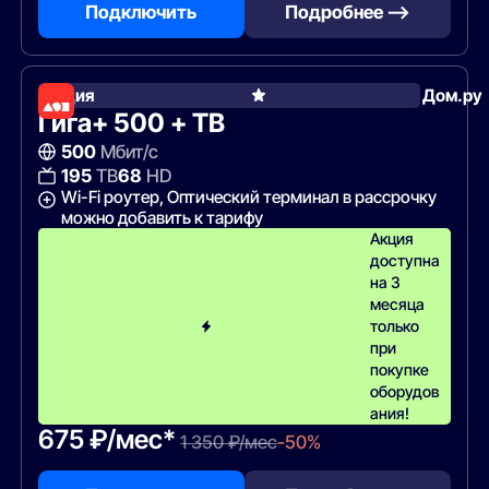
Подключить
Подробнее —>
Акция
Дом.ру
Гига+ 500 + ТВ
500
Мбит/с
195
ТВ
68
HD
Wi-Fi роутер, Оптический терминал в рассрочку
можно добавить к тарифу
Акция
доступна
на 3
месяца
только
при
покупке
оборудов
ания!
675 ₽/мес*
1 350 ₽/мес
-50%