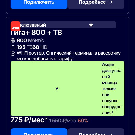
Подключить
Подробнее —>
Эксклюзивный
Гига+ 800 + ТВ
800
Мбит/с
195
ТВ
68
HD
Wi-Fi роутер, Оптический терминал в рассрочку
можно добавить к тарифу
Акция
доступна
на 3
месяца
только
при
покупке
оборудов
ания!
775 ₽/мес*
1 550 ₽/мес
-50%