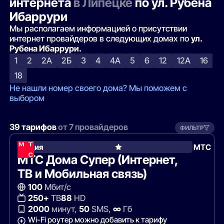
интернета
в Липецке
по ул. Рубена
Ибаррури
Мы располагаем информацией о присутствии
интернет провайдеров в следующих домах по
ул.
Рубена Ибаррури.
1
2
2А
2Б
3
4
4А
5
6
12
12А
16
18
Не нашли номер своего дома? Мы поможем с
выбором
39 тарифов
от 7 провайдеров
ФИЛЬТР
Акция
МТС
МТС Дома Супер (Интернет,
ТВ и Мобильная связь)
100
Мбит/с
250+
ТВ
88
HD
2000
минут,
50
SMS,
∞
Гб
Wi-Fi роутер можно добавить к тарифу