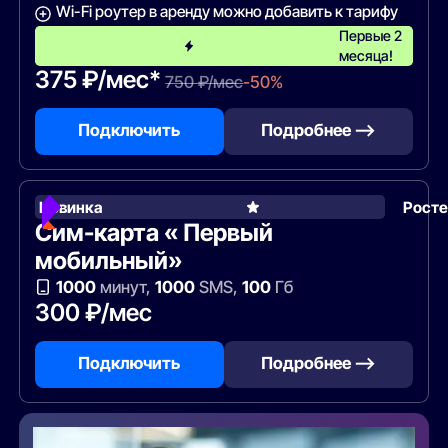
Wi-Fi роутер в аренду можно добавить к тарифу
Первые 2
месяца!
375 ₽/мес*
750 ₽/мес
-50%
Подключить
Подробнее —>
Новинка
Рост
Сим-карта « Первый
мобильный»
1000
минут,
1000
SMS,
100
Гб
300 ₽/мес
Подключить
Подробнее —>