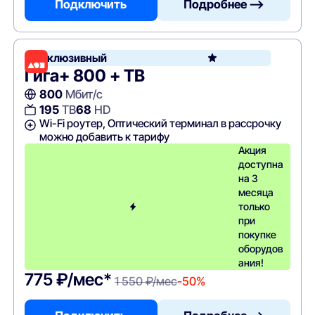
Подключить
Подробнее —>
Эксклюзивный
Гига+ 800 + ТВ
800
Мбит/с
195
ТВ
68
HD
Wi-Fi роутер, Оптический терминал в рассрочку
можно добавить к тарифу
Акция
доступна
на 3
месяца
только
при
покупке
оборудов
ания!
775 ₽/мес*
1 550 ₽/мес
-50%