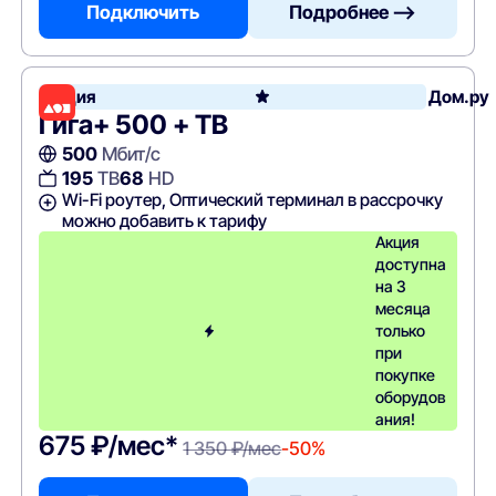
Подключить
Подробнее —>
Акция
Дом.ру
Гига+ 500 + ТВ
500
Мбит/с
195
ТВ
68
HD
Wi-Fi роутер, Оптический терминал в рассрочку
можно добавить к тарифу
Акция
доступна
на 3
месяца
только
при
покупке
оборудов
ания!
675 ₽/мес*
1 350 ₽/мес
-50%