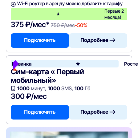
Wi-Fi роутер в аренду можно добавить к тарифу
Первые 2
месяца!
375 ₽/мес*
750 ₽/мес
-50%
Подключить
Подробнее —>
Новинка
Рост
Сим-карта « Первый
мобильный»
1000
минут,
1000
SMS,
100
Гб
300 ₽/мес
Подключить
Подробнее —>