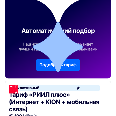
Автоматический подбор
тарифа
Наш искусственный интеллект найдет
лучший тарифный план по указанным вами
параметрам
Подобрать тариф
Эксклюзивный
Тариф «РИИЛ плюс»
(Интернет + KION + мобильная
связь)
100
Мбит/с