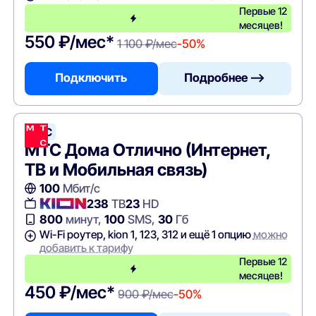
Первые 12
месяцев!
550 ₽/мес*
1 100 ₽/мес
-50%
Подключить
Подробнее —>
МТС
МТС Дома Отлично (Интернет,
ТВ и Мобильная связь)
100
Мбит/с
238
ТВ
23
HD
800
минут,
100
SMS,
30
Гб
Wi-Fi роутер, kion 1, 123, 312 и ещё 1 опцию
можно
добавить к тарифу
Первые 12
месяцев!
450 ₽/мес*
900 ₽/мес
-50%