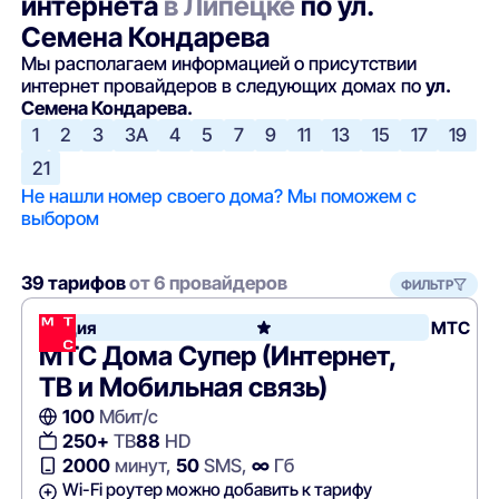
интернета
в Липецке
по ул.
Семена Кондарева
Мы располагаем информацией о присутствии
интернет провайдеров в следующих домах по
ул.
Семена Кондарева.
1
2
3
3А
4
5
7
9
11
13
15
17
19
21
Не нашли номер своего дома? Мы поможем с
выбором
39 тарифов
от 6 провайдеров
ФИЛЬТР
Акция
МТС
МТС Дома Супер (Интернет,
ТВ и Мобильная связь)
100
Мбит/с
250+
ТВ
88
HD
2000
минут,
50
SMS,
∞
Гб
Wi-Fi роутер можно добавить к тарифу