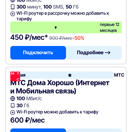
300
минут,
100
SMS,
50
Гб
WI-FI роутер в рассрочку можно добавить к
тарифу
первые 12
месяцев
450 ₽/мес*
900 ₽/мес
-50%
Подключить
Подробнее —>
Акция
МТС
МТС Дома Хорошо (Интернет
и Мобильная связь)
100
Мбит/с
30
Гб
Wi-Fi роутер можно добавить к тарифу
600 ₽/мес