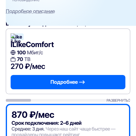
Подробное описание
Вам могут подойти
эти тарифы
iLike
iLikeComfort
100
Мбит/с
70
ТВ
270 ₽/мес
Подробнее —>
РАЗВЕРНУТЬ
870 ₽/мес
Срок подключения: 2–6 дней
Среднее: 3 дня.
Через наш сайт чаще быстрее —
провайдеры повышают рейтинг