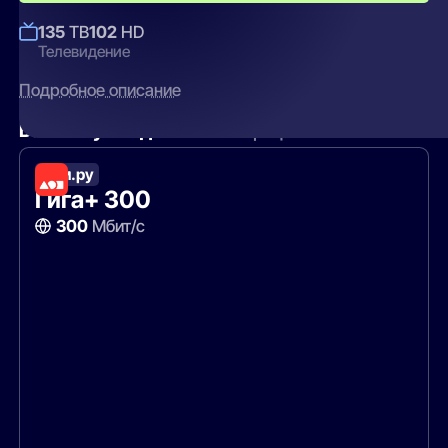
135
ТВ
102
HD
Телевидение
Подробное описание
Вам могут подойти
эти тарифы
Дом.ру
Гига+ 300
300
Мбит/с