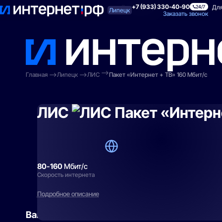
+7 (933) 330-40-90
Поиск по адресу
Для квартиры
Для
24/7
Липецк
Заказать звонок
Главная
Липецк
ЛИС
Пакет «Интернет + ТВ» 160 Мбит/с
ЛИС
Пакет «Интерн
80-160
Мбит/с
Скорость интернета
Подробное описание
Вам могут подойти
эти тарифы