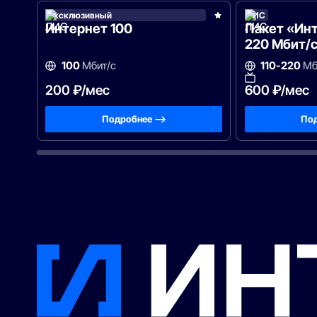
Эксклюзивный
ЛИС
Интернет 100
Пакет «Инт
220 Мбит/
100
Мбит/с
110-220
Мб
200 ₽/мес
600 ₽/мес
Подробнее —>
Под