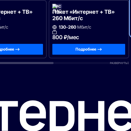
ЛИС
ЛИС
ернет + ТВ»
Пакет «Интернет + ТВ»
с
260 Мбит/с
ит/с
130-260
Мбит/с
800 ₽/мес
робнее —>
Подробнее —>
РАЗВЕРНУТЬ