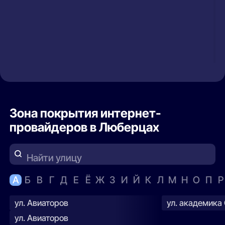
Зона покрытия интернет-
провайдеров в Люберцах
Найти улицу
А
Б
В
Г
Д
Е
Ё
Ж
З
И
Й
К
Л
М
Н
О
П
Р
ул. Авиаторов
ул. академика
ул. Авиаторов