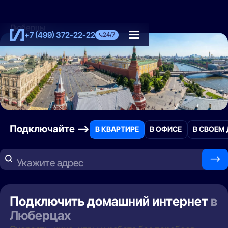
Люберцы
+7 (499) 372-22-22
24/7
Подключайте —>
В КВАРТИРЕ
В ОФИСЕ
В СВОЕМ
—>
Укажите адрес
Подключить домашний интернет
в
Люберцах