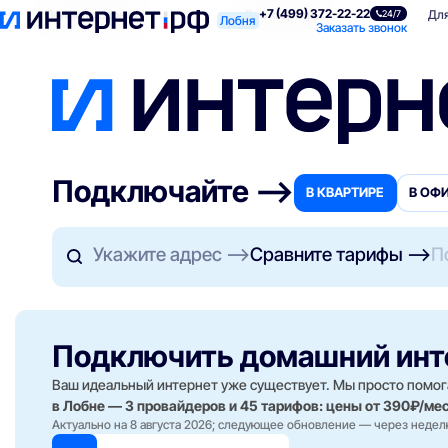
+7 (499) 372-22-22
Поиск по адресу
Для квартиры
Для
24/7
Лобня
Заказать звонок
Подключайте —>
В КВАРТИРЕ
В ОФ
Укажите адрес
Сравните тарифы
П
Подключить домашний ин
Ваш идеальный интернет уже существует. Мы просто помог
в Лобне — 3 провайдеров и 45 тарифов: цены от 390₽/мес,
Актуально на 8 августа 2026; следующее обновление — через недел