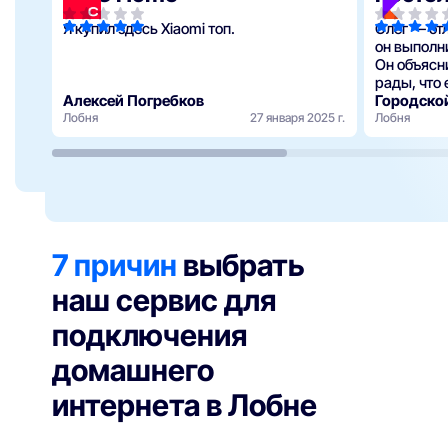
Я купил здесь Xiaomi топ.
Олег — от
он выполн
Он объясн
рады, что 
Алексей Погребков
Городско
Лобня
27 января 2025 г.
Лобня
7 причин
выбрать
наш сервис для
подключения
домашнего
интернета в Лобне