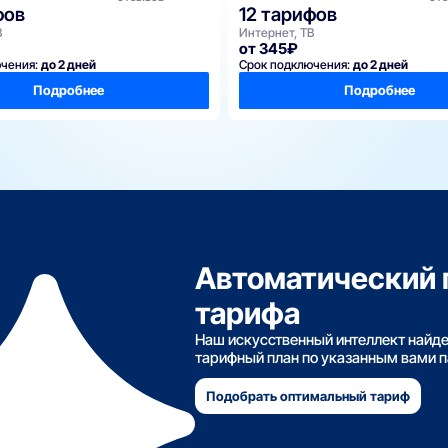
фов
12 тарифов
В
Интернет, ТВ
от 345₽
ючения:
до 2 дней
Срок подключения:
до 2 дней
Подробнее
Подробнее
Автоматический 
тарифа
Наш искусственный интеллект найд
тарифный план по указанным вами 
Подобрать оптимальный тариф