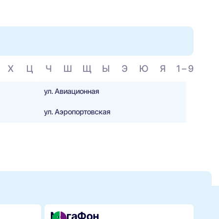
Х
Ц
Ч
Ш
Щ
Ы
Э
Ю
Я
1 – 9
ул. Авиационная
ул. Аэропортовская
МегаФон
Би