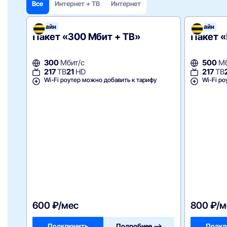
Все
Интернет + ТВ
Интернет
Билайн
Билайн
Пакет «300 Мбит + ТВ»
Пакет 
300
Мбит/с
500
Мб
217
ТВ
21
HD
217
ТВ
Wi-Fi роутер можно добавить к тарифу
Wi-Fi ро
600 ₽/мес
800 ₽/м
Подключить
Подробнее —>
Подкл