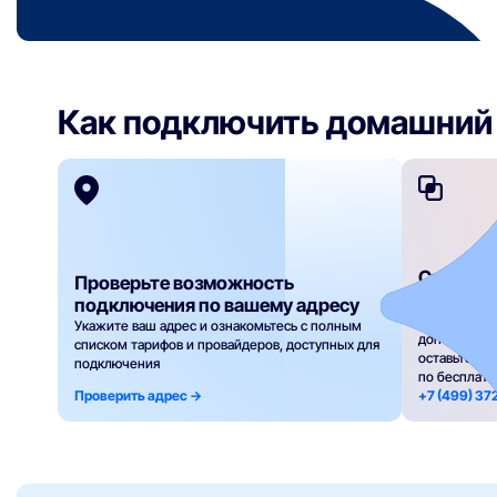
Как подключить домашний 
Сравнит
Проверьте возможность
заявку н
подключения по вашему адресу
Сравните та
Укажите ваш адрес и ознакомьтесь с полным
дополнител
списком тарифов и провайдеров, доступных для
оставьте за
подключения
по бесплат
Проверить адрес ->
+7 (499) 37