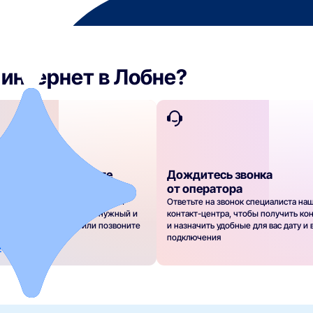
интернет в Лобне?
е тарифы и оставьте
Дождитесь звонка
а подключение
от оператора
рифы по скорости, стоимости и
Ответьте на звонок специалиста на
ьным опциям. Выберите нужный и
контакт-центра, чтобы получить ко
явку на подключение или позвоните
и назначить удобные для вас дату и
ному номеру
подключения
2-22-22