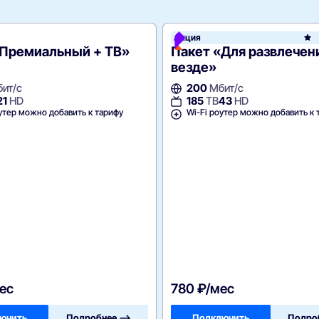
Акция
«Премиальный + ТВ»
Пакет «Для развлечен
везде»
ит/с
200
Мбит/с
21
HD
185
ТВ
43
HD
утер можно добавить к тарифу
Wi-Fi роутер можно добавить к 
ес
780 ₽/мес
ючить
Подробнее —>
Подключить
Подро