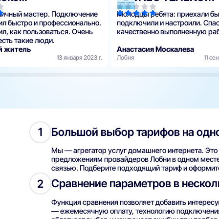
личный мастер. Подключение
Молодцы ребята: приехали бы
ил быстро и профессионально.
подключили и настроили. Спас
ил, как пользоваться. Очень
качественно выполненную раб
есть такие люди.
й житель
Анастасия Москалева
13 января 2023 г.
Лобня
11 се
Большой выбор тарифов на одн
1
Мы — агрегатор услуг домашнего интернета. Это 
предложениям провайдеров Лобни в одном месте.
связью. Подберите подходящий тариф и оформит
Сравнение параметров в нескол
2
Функция сравнения позволяет добавить интерес
— ежемесячную оплату, технологию подключения, 