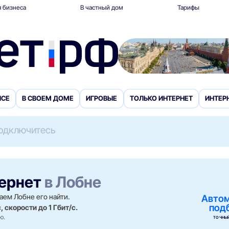
 бизнеса
В частный дом
Тарифы
ИСЕ
В СВОЕМ ДОМЕ
ИГРОВЫЕ
ТОЛЬКО ИНТЕРНЕТ
ИНТЕРН
одключитесь
тернет
в Лобне
аем Лобне его найти.
Авто
под
 скорости до 1 Гбит/с.
ю.
ТОЧНЫЙ