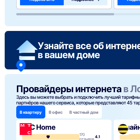
Узнайте все об интерн
в вашем доме
Провайдеры интернета
в Л
Здесь вы можете выбрать и подключить лучший тарифный
партнёров нашего сервиса, которые представляют 45 тар
В квартиру
В офис
В частный дом
МТС Home
Билай
170
4.1
отзывов