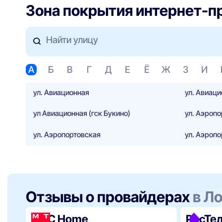
Зона покрытия интернет-п
Найти улицу
А
Б
В
Г
Д
Е
Ё
Ж
З
И
ул. Авиационная
ул. Авиац
ул Авиационная (гск Букино)
ул. Аэроп
ул. Аэропортовская
ул. Аэроп
Отзывы о провайдерах
в Л
МТС Home
РосТе