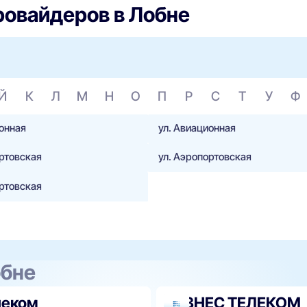
ровайдеров в Лобне
Й
К
Л
М
Н
О
П
Р
С
Т
У
Ф
ионная
ул. Авиационная
ортовская
ул. Аэропортовская
ортовская
обне
леком
БИЗНЕС ТЕЛЕКОМ