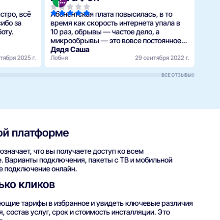
стро, всё
Абонентская плата повысилась, в то
Очен
ибо за
время как скорость интернета упала в
спец
оту.
10 раз, обрывы — частое дело, а
микрообрывы — это вовсе постоянное
явление в режиме 24/7. За что мы стали
Дядя Саша
Але
нтября 2025 г.
платить больше? За усиленное
Лобня
29 сентября 2022 г.
Лобн
ухудшение пер…
ВСЕ ОТЗЫВЫ
ой платформе
означает, что вы получаете доступ ко всем
 Варианты подключения, пакеты с ТВ и мобильной
е подключение онлайн.
ько кликов
ующие тарифы в избранное и увидеть ключевые различия
состав услуг, срок и стоимость инсталляции. Это