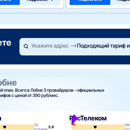
ете
Укажите адрес
Подходящий тариф и
обне
 план. Всего в Лобне 3 провайдеров – официальных
ифов с ценой от 390 руб/мес.
н
РосТелеком
112
199
3.6
отзывов
от