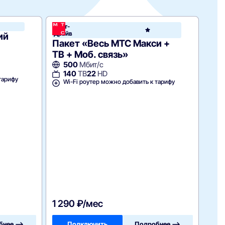
Тест-
РосТелеком
РосТ
Драйв
ий
Для
Пакет «Весь МТС Макси +
ТВ + Моб. связь»
2
500
Мбит/с
W
140
ТВ
22
HD
тарифу
Wi-Fi роутер можно добавить к тарифу
1 290 ₽/мес
900
бнее —>
Подключить
Подробнее —>