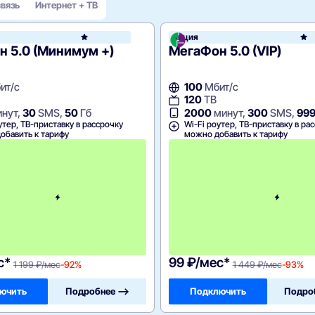
связь
Интернет + ТВ
он
Акция
МегаФон
 5.0 (Минимум +)
МегаФон 5.0 (VIP)
ит/с
100
Мбит/с
120
ТВ
нут,
30
SMS,
50
Гб
2000
минут,
300
SMS,
99
утер, ТВ-приставку в рассрочку
Wi-Fi роутер, ТВ-приставку в ра
обавить к тарифу
можно добавить к тарифу
П
е
р
в
ы
й
м
е
с
я
ц
с*
99 ₽/мес*
1 199 ₽/мес
-92%
1 449 ₽/мес
-93%
ючить
Подробнее —>
Подключить
Подро