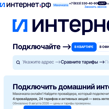
+7 (933) 330-40-90
Поиск по адресу
Для квартиры
Для
24/7
Махачкала
Заказать звонок
Подключайте —>
В КВАРТИРЕ
В ОФ
Укажите адрес
Сравните тарифы
П
Подключить домашний ин
Махачкала онлайн! Найдите провайдера, который подключи
4 провайдеров, 24 тарифов и активных акций — весь инт
Обновлено 9 августа 2026 — цены и тарифы проверены.