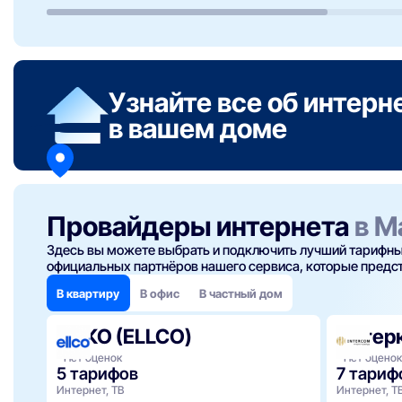
Узнайте все об интерн
в вашем доме
Провайдеры интернета
в М
Здесь вы можете выбрать и подключить лучший тарифный
официальных партнёров нашего сервиса, которые предста
В квартиру
В офис
В частный дом
ЭЛКО (ELLCO)
Интер
Нет оценок
Нет оценок
5 тарифов
7 тариф
Интернет, ТВ
Интернет, Т