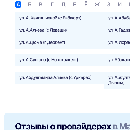
А
Б
В
Г
Д
Е
Ё
Ж
З
И
ул. А. Хангишиевой (с Бабаюрт)
ул. А.Абуб
ул. А.Алиева (с Леваши)
ул. А.Гад
ул. А.Дюма (г Дербент)
ул. А.Исра
ул. А.Султана (с Новокаякент)
ул. Абакан
ул. Абдулгамида Алиева (с Уркарах)
ул. Абдулг
Дылым)
Отзывы о провайдерах
в М