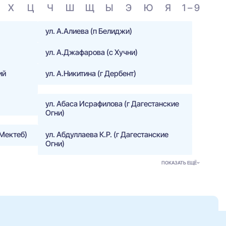
Х
Ц
Ч
Ш
Щ
Ы
Э
Ю
Я
1 – 9
ул. А.Алиева (п Белиджи)
ул. А.Джафарова (с Хучни)
ий
ул. А.Никитина (г Дербент)
ул. Абаса Исрафилова (г Дагестанские
Огни)
-Мектеб)
ул. Абдуллаева К.Р. (г Дагестанские
Огни)
ПОКАЗАТЬ ЕЩЁ