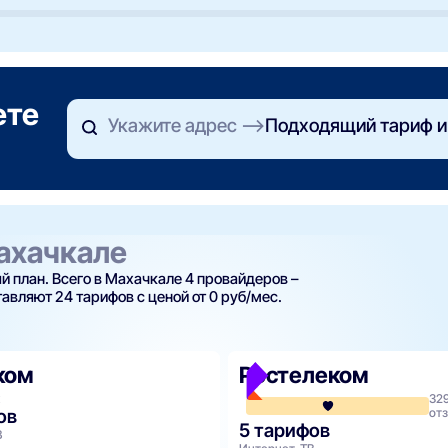
ете
Укажите адрес
Подходящий тариф и
ахачкале
 план. Всего в Махачкале 4 провайдеров –
вляют 24 тарифов с ценой от 0 руб/мес.
ком
Ростелеком
32
ов
от
5 тарифов
В