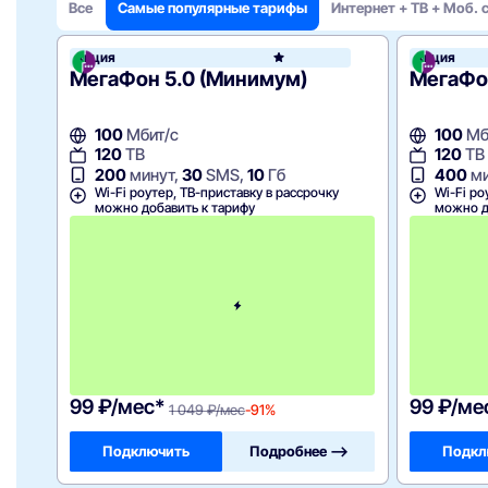
Все
Самые популярные тарифы
Интернет + ТВ + Моб. 
Акция
Акция
МегаФ
МегаФон 5.0 (Минимум)
МегаФон
100
Мбит/с
100
Мб
120
ТВ
120
ТВ
200
минут,
30
SMS,
10
Гб
400
ми
Wi-Fi роутер, ТВ-приставку в рассрочку
Wi-Fi ро
можно добавить к тарифу
можно д
П
е
р
в
ы
й
м
е
с
я
ц
99 ₽/мес*
99 ₽/ме
1 049 ₽/мес
-91%
Подключить
Подробнее —>
Подкл