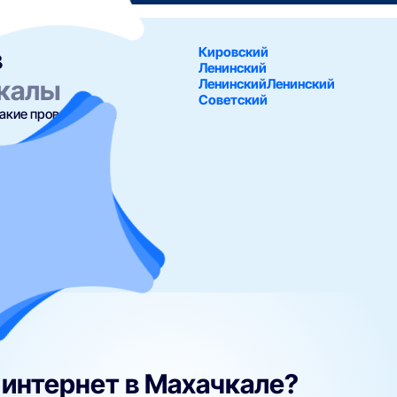
в
Кировский
Ленинский
калы
ЛенинскийЛенинский
Советский
какие провайдеры и
интернета,
оможет вам
ле —>
интернет в Махачкале?