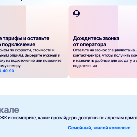
е тарифы и оставьте
Дождитесь звонка
а подключение
от оператора
рифы по скорости, стоимости и
Ответьте на звонок специалиста на
ьным опциям. Выберите нужный и
контакт-центра, чтобы получить ко
явку на подключение или позвоните
и назначить удобные для вас дату и
ному номеру
подключения
30-40-90
кале
ЖК и посмотрите, какие провайдеры доступны по адресам домов
Семейный, жилой комплекс