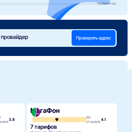
РАЗВЕРНУТЬ
 провайдер
Проверить адрес
МегаФон
9
90
3.8
4.1
зывов
отзывов
7 тарифов