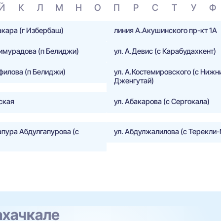
Й
К
Л
М
Н
О
П
Р
С
Т
У
Ф
акара (г Избербаш)
линия А.Акушинского пр-кт 1А
жимурадова (п Белиджи)
ул. А.Девис (с Карабудахкент)
филова (п Белиджи)
ул. А.Костемировского (с Нижн
Дженгутай)
ская
ул. Абакарова (с Сергокала)
апура Абдулгапурова (с
ул. Абдулжалилова (с Терекли
ахачкале