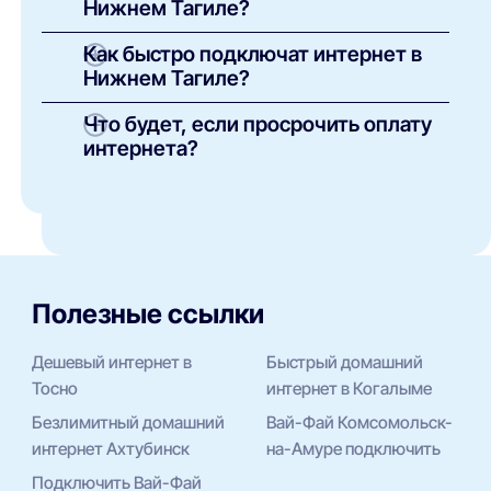
Нижнем Тагиле?
мощность. На тарифах до 100 Мбит/с
разницы почти нет.
Стоимость зависит от дома и провайдера:
Как быстро подключат интернет в
у одних и тех же компаний цены в
Нижнем Тагиле?
соседних районах различаются. Точную
цифру покажет проверка по адресу.
От одного дня. На скорость влияет
Что будет, если просрочить оплату
наличие свободных портов в доме — при
интернета?
заявке менеджер проверит и назовёт
точную дату.
После пополнения баланса доступ обычно
возвращается автоматически за 5–30
минут. Штрафов за просрочку у
большинства провайдеров нет.
Полезные ссылки
Дешевый интернет в
Быстрый домашний
Тосно
интернет в Когалыме
Безлимитный домашний
Вай-Фай Комсомольск-
интернет Ахтубинск
на-Амуре подключить
Подключить Вай-Фай