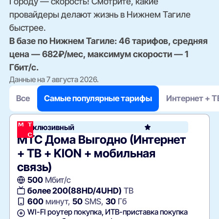
Городу — скорость! Смотрите, какие
провайдеры делают жизнь в Нижнем Тагиле
быстрее.
В базе по Нижнем Тагиле: 46 тарифов, средняя
цена — 682₽/мес, максимум скорости — 1
Гбит/с.
Данные на 7 августа 2026.
Все
Самые популярные тарифы
Интернет + Т
Эксклюзивный
МТС Дома Выгодно (Интернет
+ ТВ + KION + мобильная
связь)
500
Мбит/с
более 200(88HD/4UHD)
ТВ
600
минут,
50
SMS,
30
Гб
WI-FI роутер покупка, ИТВ-приставка покупка