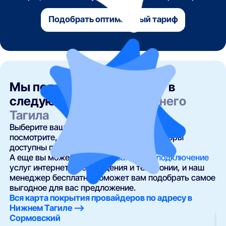
Подобрать оптимальный тариф
Мы подключаем интернет в
следующих районах
Нижнего
Тагила
Выберите ваш район, улицу и номер дома и
посмотрите, какие провайдеры и операторы
доступны по вашему адресу.
А еще вы можете
оставить заявку на подключение
услуг интернета, телевидения и телефонии, и наш
менеджер бесплатно поможет вам подобрать самое
выгодное для вас предложение.
Вся карта покрытия провайдеров по адресу в
Нижнем Тагиле —>
Сормовский