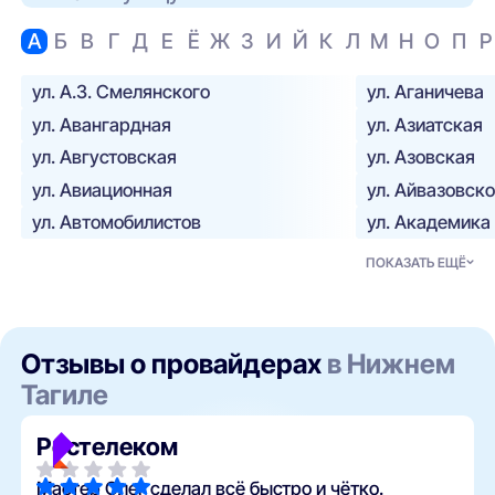
А
Б
В
Г
Д
Е
Ё
Ж
З
И
Й
К
Л
М
Н
О
П
Р
ул. А.З. Смелянского
ул. Аганичева
ул. Авангардная
ул. Азиатская
ул. Августовская
ул. Азовская
ул. Авиационная
ул. Айвазовско
ул. Автомобилистов
ул. Академика
ПОКАЗАТЬ ЕЩЁ
Отзывы о провайдерах
в Нижнем
Тагиле
Ростелеком
Мастер Олег сделал всё быстро и чётко.