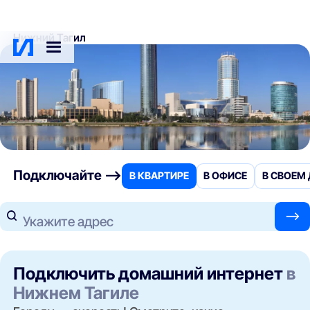
Нижний Тагил
Подключайте —>
В КВАРТИРЕ
В ОФИСЕ
В СВОЕМ
—>
Укажите адрес
Подключить домашний интернет
в
Нижнем Тагиле