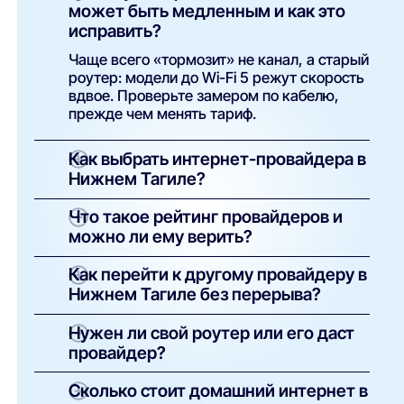
может быть медленным и как это
исправить?
Чаще всего «тормозит» не канал, а старый
роутер: модели до Wi-Fi 5 режут скорость
вдвое. Проверьте замером по кабелю,
прежде чем менять тариф.
Как выбрать интернет-провайдера в
Нижнем Тагиле?
Начните с адреса: у каждого дома
Что такое рейтинг провайдеров и
Нижнего Тагила свой набор провайдеров.
можно ли ему верить?
Затем сравните цену, реальную скорость
и качество поддержки — эти данные уже
Это независимое сравнение по фактам, а
Как перейти к другому провайдеру в
собраны в нашем рейтинге.
не по рекламным бюджетам. Каждый
Нижнем Тагиле без перерыва?
месяц пересчитываем места по свежим
замерам и отзывам.
Обычный путь — параллельное
Нужен ли свой роутер или его даст
подключение: новый провайдер заводит
провайдер?
кабель, вы проверяете скорость, затем
закрываете старый договор без спешки.
Провайдерский роутер = простота
Сколько стоит домашний интернет в
(настроят за вас), свой = контроль и