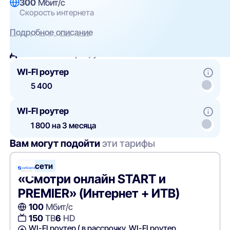
300
Мбит/с
Скорость интернета
Подробное описание
Добавить
к тарифу
WI-FI роутер
5 400
WI-FI роутер
1 800 на 3 месяца
Вам могут подойти
эти тарифы
Сибсети
«Смотри онлайн START и
PREMIER» (Интернет + ИТВ)
100
Мбит/с
150
ТВ
6
HD
WI-FI роутер ( в рассрочку, WI-FI роутер