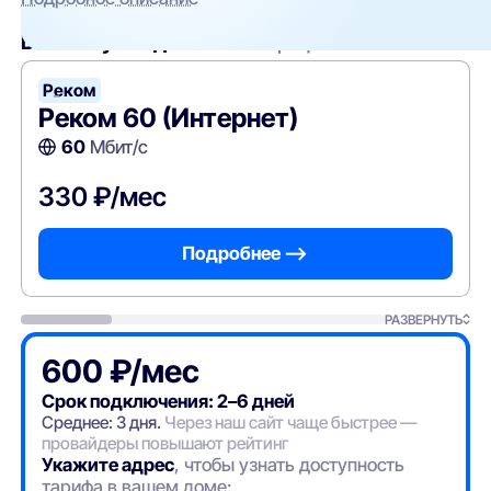
Вам могут подойти
эти тарифы
Реком
-
Реком 60 (Интернет)
60
Мбит/с
330 ₽/мес
Подробнее —>
РАЗВЕРНУТЬ
600 ₽/мес
Срок подключения: 2–6 дней
Среднее: 3 дня.
Через наш сайт чаще быстрее —
провайдеры повышают рейтинг
Укажите адрес
, чтобы узнать доступность
тарифа в вашем доме: