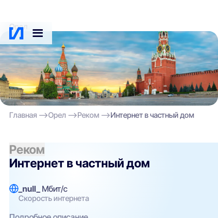
Орел
Главная
Орел
Реком
Интернет в частный дом
Реком
Реком
Интернет в частный дом
_null_
Мбит/с
Скорость интернета
Подробное описание