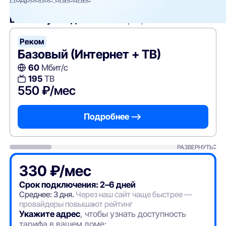
Вам могут подойти
эти тарифы
Реком
-
Базовый (Интернет + ТВ)
60
Мбит/с
195
ТВ
550 ₽/мес
Подробнее —>
РАЗВЕРНУТЬ
330 ₽/мес
Срок подключения: 2–6 дней
Среднее: 3 дня.
Через наш сайт чаще быстрее —
провайдеры повышают рейтинг
Укажите адрес
, чтобы узнать доступность
тарифа в вашем доме: