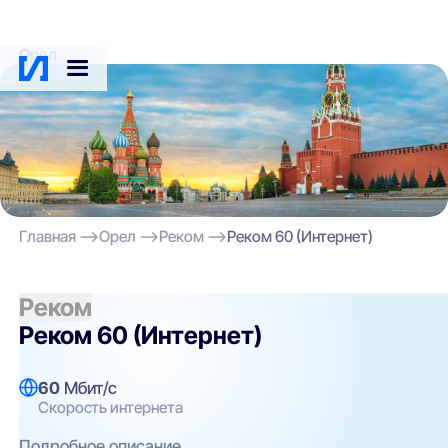
Орел
Главная
Орел
Реком
Реком 60 (Интернет)
Реком
Реком
Реком 60 (Интернет)
60
Мбит/с
Скорость интернета
Подробное описание