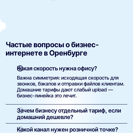
Частые вопросы о бизнес-
интернете в Оренбурге
Какая скорость нужна офису?
Важна симметрия: исходящая скорость для
звонков, бэкапов и отправки файлов клиентам.
Домашние тарифы дают слабый upload —
бизнес-линейка это лечит.
Зачем бизнесу отдельный тариф, если
домашний дешевле?
Гарантии: SLA с временем восстановления,
Какой канал нужен розничной точке?
симметричный канал, статический IP,