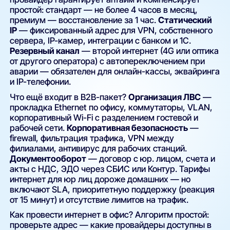
простой: стандарт — не более 4 часов в месяц,
премиум — восстановление за 1 час.
Статический
IP
— фиксированный адрес для VPN, собственного
сервера, IP-камер, интеграции с банком и 1С.
Резервный канал
— второй интернет (4G или оптика
от другого оператора) с автопереключением при
аварии — обязателен для онлайн-кассы, эквайринга
и IP-телефонии.
Что ещё входит в B2B-пакет?
Организация ЛВС
—
прокладка Ethernet по офису, коммутаторы, VLAN,
корпоративный Wi-Fi с разделением гостевой и
рабочей сети.
Корпоративная безопасность
—
firewall, фильтрация трафика, VPN между
филиалами, антивирус для рабочих станций.
Документооборот
— договор с юр. лицом, счета и
акты с НДС, ЭДО через СБИС или Контур. Тарифы
интернет для юр лиц дороже домашних — но
включают SLA, приоритетную поддержку (реакция
от 15 минут) и отсутствие лимитов на трафик.
Как провести интернет в офис? Алгоритм простой:
проверьте адрес — какие провайдеры доступны в