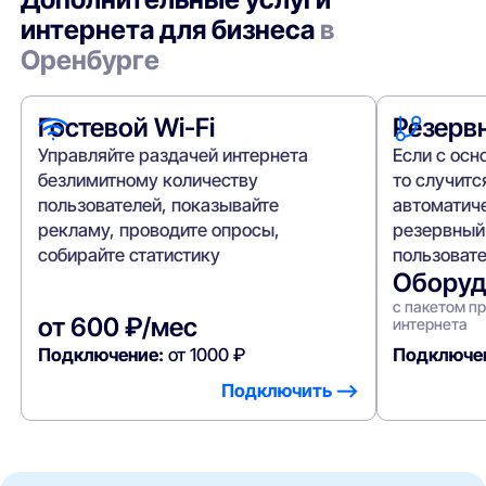
интернета для бизнеса
в
Оренбурге
Гостевой Wi-Fi
Резерв
Управляйте раздачей интернета
Если с осн
безлимитному количеству
то случитс
пользователей, показывайте
автоматич
рекламу, проводите опросы,
резервный
собирайте статистику
пользовате
Оборуд
с пакетом п
от 600 ₽/мес
интернета
Подключение:
от 1000 ₽
Подключе
Подключить —>