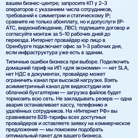
вашем бизнес-центре; запросите КП у 2–3
операторов с указанием числа сотрудников,
требований к симметрии и статическому IP;
сравните не только абонплату, но и допуслуги (IP-
АТС, видеонаблюдение, ЛВС); подпишите договор и
согласуйте монтаж за 5–10 рабочих дней до
переезда. Интернет провайдер юр лицо в
Оренбурге подключает офис за 1–3 рабочих дня,
если инфраструктура уже есть в здании.
Типичные ошибки бизнеса при выборе. Подключить
домашний тариф на ИП «для экономии» — нет SLA,
нет НДС в документах, провайдер может
ограничить канал при высокой нагрузке. Взять
асимметричный канал для видеостудии или
облачной бухгалтерии — загрузка файлов будет
тормозить всю сеть. Не закладывать резерв — одна
авария останавливает кассу, телефонию и
удалённых сотрудников. На «Интернет РФ» вы
сравниваете B2B-тарифы всех доступных
провайдеров и оставляете заявку на коммерческое
предложение — мы поможем подобрать
оптимальный пакет для вашего бизнеса.