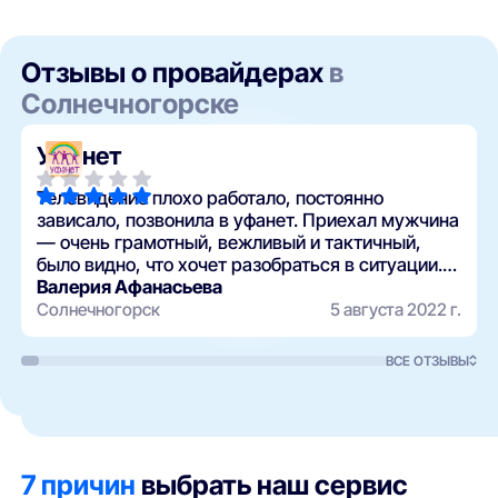
Отзывы о провайдерах
в
Солнечногорске
Уфанет
Телевидение плохо работало, постоянно
зависало, позвонила в уфанет. Приехал мужчина
— очень грамотный, вежливый и тактичный,
было видно, что хочет разобраться в ситуации. В
течение двух дней были на связи: я
Валерия Афанасьева
рассказывала…
Солнечногорск
5 августа 2022 г.
ВСЕ ОТЗЫВЫ
7 причин
выбрать наш сервис