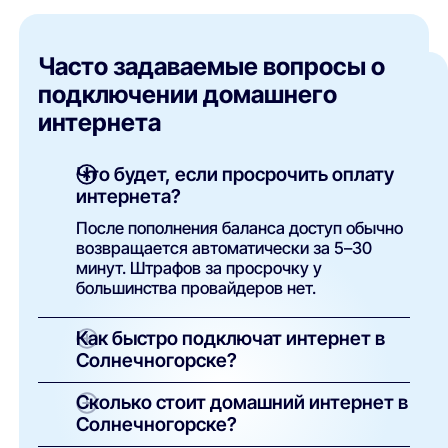
Часто задаваемые вопросы о
подключении домашнего
интернета
Что будет, если просрочить оплату
интернета?
После пополнения баланса доступ обычно
возвращается автоматически за 5–30
минут. Штрафов за просрочку у
большинства провайдеров нет.
Как быстро подключат интернет в
Солнечногорске?
Крупные провайдеры Солнечногорска
Сколько стоит домашний интернет в
подключают за 1–2 дня, локальные — по
Солнечногорске?
загрузке монтажников. Срок уточняется