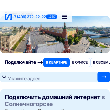
Солнечногорск
+7 (499) 372-22-22
24/7
Подключайте —>
В КВАРТИРЕ
В ОФИСЕ
В СВОЕМ
—>
Укажите адрес
Подключить домашний интернет
в
Солнечногорске