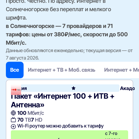
Просто. Честно. По адресу. Интернет в
Солнечногорске без переплат и мелкого
шрифта.
в Солнечногорске — 7 провайдеров и 71
тарифов: цены от 380₽/мес, скорости до 500
Мбит/с.
Данные обновляются еженедельно; текущая версия — от
7 августа 2026.
Все
Интернет + ТВ + Моб. связь
Интернет + Мо
Акция
Акадо
Пакет «Интернет 100 + ИТВ +
Антенна»
100
Мбит/с
70
ТВ
7
HD
Wi-Fi роутер можно добавить к тарифу
с 7-го