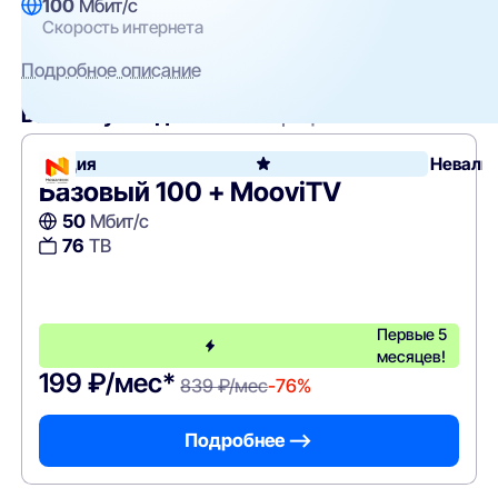
100
Мбит/с
Скорость интернета
Подробное описание
Вам могут подойти
эти тарифы
Акция
Невали
Базовый 100 + MooviTV
50
Мбит/с
76
ТВ
Первые 5
месяцев!
199 ₽/мес*
839 ₽/мес
-76%
Подробнее —>