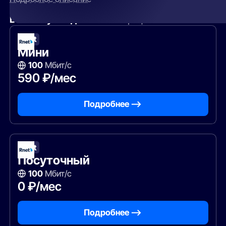
Вам могут подойти
эти тарифы
Rnet
Мини
100
Мбит/с
590 ₽/мес
Подробнее —>
Rnet
Посуточный
100
Мбит/с
0 ₽/мес
Подробнее —>