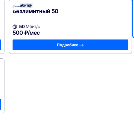
Терабит@
Безлимитный 50
50
Мбит/с
500 ₽/мес
Подробнее —>