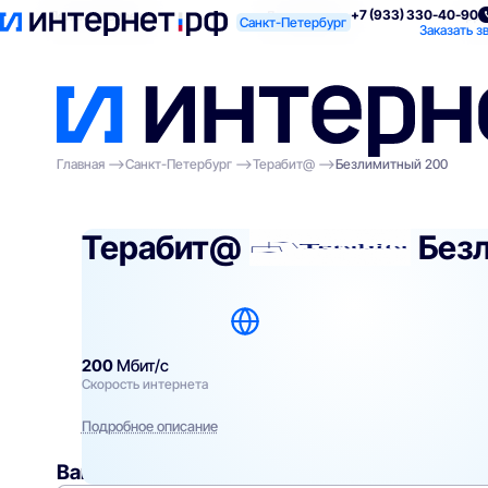
+7 (933) 330-40-90
Поиск по адресу
Для квартиры
Для
Санкт-Петербург
Заказать з
Главная
Санкт-Петербург
Терабит@
Безлимитный 200
Терабит@
Без
200
Мбит/с
Скорость интернета
Подробное описание
Вам могут подойти
эти тарифы