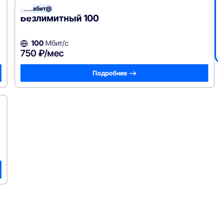
Терабит@
Безлимитный 100
100
Мбит/с
750 ₽/мес
Подробнее —>