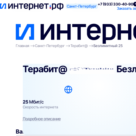
+7 (933) 330-40-90
Поиск по адресу
Для квартиры
Для
Санкт-Петербург
Заказать з
Главная
Санкт-Петербург
Терабит@
Безлимитный 25
Терабит@
Без
25
Мбит/с
Скорость интернета
Подробное описание
Вам могут подойти
эти тарифы