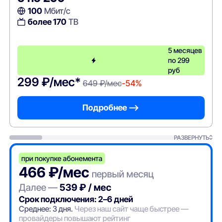
100
Мбит/с
более 170
ТВ
5 месяцев
по 299
руб
299 ₽/мес*
649 ₽/мес
-54%
Подробнее —>
РАЗВЕРНУТЬ
при покупке абонемента
466 ₽/мес
первый месяц
Далее —
539 ₽ / мес
Срок подключения: 2–6 дней
Среднее: 3 дня.
Через наш сайт чаще быстрее —
провайдеры повышают рейтинг