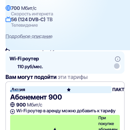
700
Мбит/с
Скорость интернета
56 (124 DVB-C)
ТВ
Телевидение
Подробное описание
Добавить
к тарифу
Wi-Fi роутер
110 руб/мес.
Вам могут подойти
эти тарифы
Акция
ПАКТ
Абонемент 900
900
Мбит/с
Wi-Fi роутер в аренду можно добавить к тарифу
При
покупке
абонемен