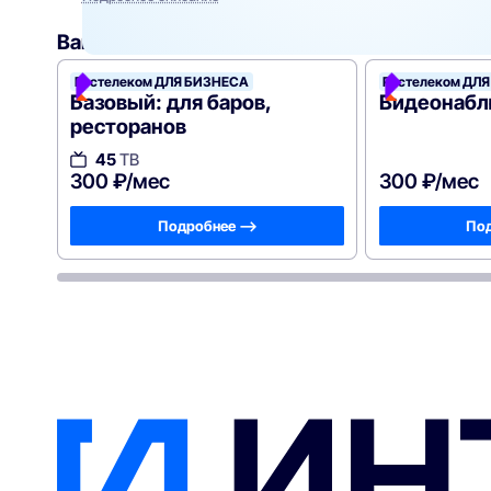
Вам могут подойти
эти тарифы
Ростелеком ДЛЯ БИЗНЕСА
Ростелеком ДЛ
Базовый: для баров,
Видеонабл
ресторанов
45
ТВ
300 ₽/мес
300 ₽/мес
Подробнее —>
Под