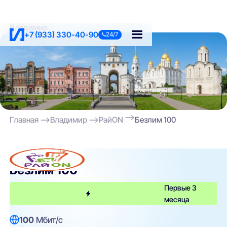
Владимир
+7 (933) 330-40-90
24/7
Главная
Владимир
РайON
Безлим 100
РайON
Безлим 100
Первые 3
месяца
100
Мбит/с