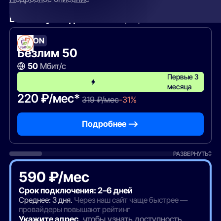
Вам могут подойти
эти тарифы
РайON
Безлим 50
50
Мбит/с
Первые 3
месяца
220 ₽/мес*
319 ₽/мес
-31%
Подробнее —>
РАЗВЕРНУТЬ
590 ₽/мес
Срок подключения: 2–6 дней
Среднее: 3 дня.
Через наш сайт чаще быстрее —
провайдеры повышают рейтинг
Укажите адрес
, чтобы узнать доступность