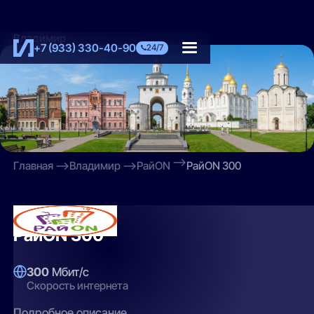
Владимир
+7 (933) 330-40-90
24/7
Главная
Владимир
РайON
РайON 300
РайON
РайON 300
300
Мбит/с
Скорость интернета
Подробное описание